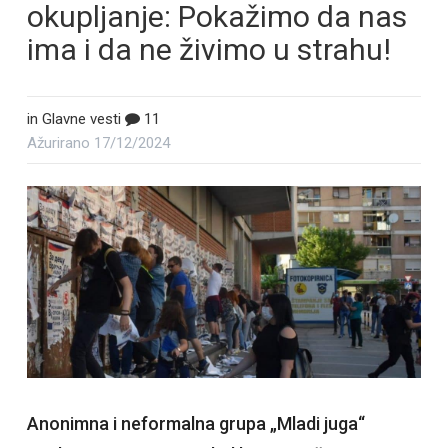
okupljanje: Pokažimo da nas
ima i da ne živimo u strahu!
in
Glavne vesti
11
Ažurirano
17/12/2024
Anonimna i neformalna grupa „Mladi juga“