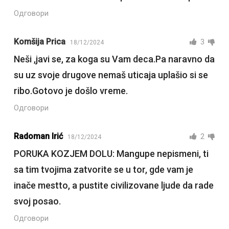
Одговори
Komšija Prica
3
18/12/2024
Neši ,javi se, za koga su Vam deca.Pa naravno da
su uz svoje drugove nemaš uticaja uplašio si se
ribo.Gotovo je došlo vreme.
Одговори
Radoman Irić
2
18/12/2024
PORUKA KOZJEM DOLU: Mangupe nepismeni, ti
sa tim tvojima zatvorite se u tor, gde vam je
inače mestto, a pustite civilizovane ljude da rade
svoj posao.
Одговори