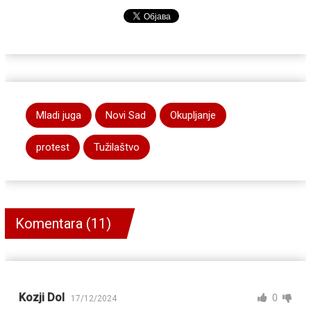
Mladi juga
Novi Sad
Okupljanje
protest
Tužilaštvo
Komentara (11)
Kozji Dol
0
17/12/2024