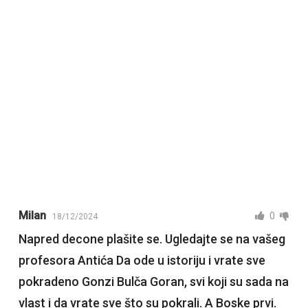
Milan
0
18/12/2024
Napred decone plašite se. Ugledajte se na vašeg
profesora Antića Da ode u istoriju i vrate sve
pokradeno Gonzi Bulča Goran, svi koji su sada na
vlast i da vrate sve što su pokrali. A Boske prvi.