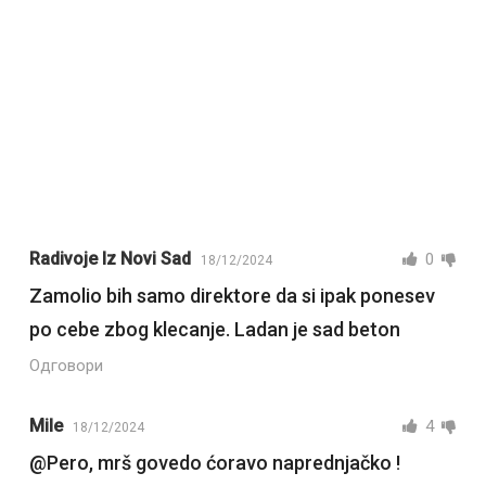
Radivoje Iz Novi Sad
0
18/12/2024
Zamolio bih samo direktore da si ipak ponesev
po cebe zbog klecanje. Ladan je sad beton
Одговори
Mile
4
18/12/2024
@Pero, mrš govedo ćoravo naprednjačko !