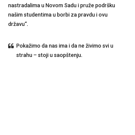
nastradalima u Novom Sadu i pruže podršku
našim studentima u borbi za pravdu i ovu
državu“.
Pokažimo da nas ima i da ne živimo svi u
strahu – stoji u saopštenju.