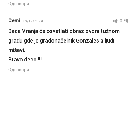
Одговори
Cemi
0
18/12/2024
Deca Vranja će osvetlati obraz ovom tužnom
gradu gde je gradonačelnik Gonzales a ljudi
miševi.
Bravo deco !!!
Одговори