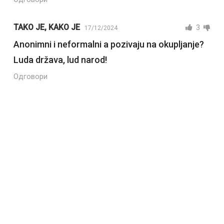
TAKO JE, KAKO JE
3
17/12/2024
Anonimni i neformalni a pozivaju na okupljanje?
Luda država, lud narod!
Одговори