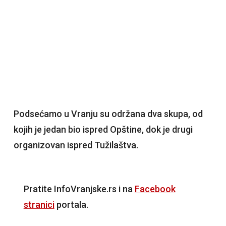
Podsećamo u Vranju su održana dva skupa, od
kojih je jedan bio ispred Opštine, dok je drugi
organizovan ispred Tužilaštva.
Pratite InfoVranjske.rs i na
Facebook
stranici
portala.