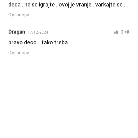
deca . ne se igrajte . ovoj je vranje . varkajte se .
Одговори
Dragan
0
17/12/2024
bravo deco….tako treba
Одговори