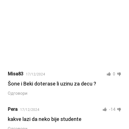
Misa83
0
17/12/2024
Šone i Beki doterase li uzinu za decu ?
Одговори
Pera
-14
17/12/2024
kakve lazi da neko bije studente
Одговори