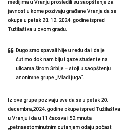
medijima u Vranju prosledili su saopštenje za
javnost u kome pozivaju građane Vranja da se
okupe u petak 20. 12. 2024. godine ispred
Tužilaštva u ovom gradu.
Dugo smo spavali Nije u redu da i dalje
ćutimo dok nam biju i gaze studente na
ulicama širom Srbije – stoji u saopštenju
anonimne grupe „Mladi juga“.
Iz ove grupe pozivaju sve da se u petak 20.
decembra,2024. godine okupe ispred Tužilaštva
u Vranju i da u 11 čaosva i 52 mnuta
„petnaestominutnim cutanjem odaju počast