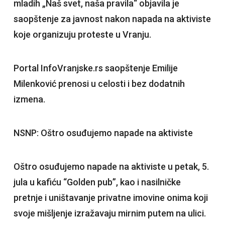
mladih „Naš svet, naša pravila“ objavila je
saopštenje za javnost nakon napada na aktiviste
koje organizuju proteste u Vranju.
Portal InfoVranjske.rs saopštenje Emilije
Milenković prenosi u celosti i bez dodatnih
izmena.
NSNP: Oštro osuđujemo napade na aktiviste
Oštro osuđujemo napade na aktiviste u petak, 5.
jula u kafiću “Golden pub”, kao i nasilničke
pretnje i uništavanje privatne imovine onima koji
svoje mišljenje izražavaju mirnim putem na ulici.