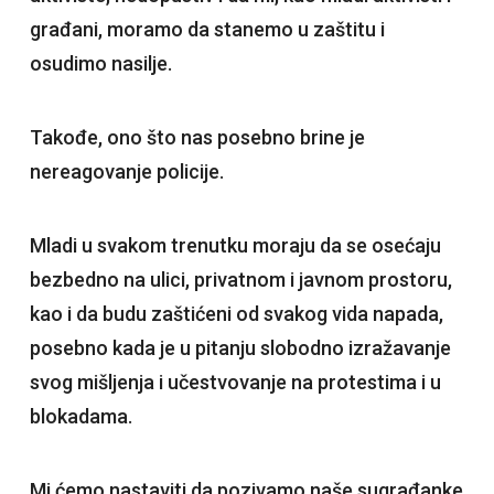
građani, moramo da stanemo u zaštitu i
osudimo nasilje.
Takođe, ono što nas posebno brine je
nereagovanje policije.
Mladi u svakom trenutku moraju da se osećaju
bezbedno na ulici, privatnom i javnom prostoru,
kao i da budu zaštićeni od svakog vida napada,
posebno kada je u pitanju slobodno izražavanje
svog mišljenja i učestvovanje na protestima i u
blokadama.
Mi ćemo nastaviti da pozivamo naše sugrađanke