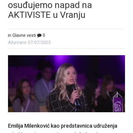
osuđujemo napad na
AKTIVISTE u Vranju
in
Glavne vesti
0
Ažurirano
07/07/2025
Emilija Milenković kao predstavnica udruženja