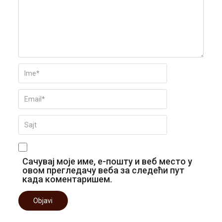
Сачувај моје име, е-пошту и веб место у
овом прегледачу веба за следећи пут
када коментаришем.