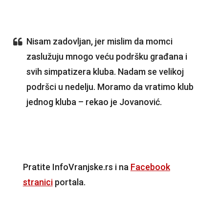
Nisam zadovljan, jer mislim da momci
zaslužuju mnogo veću podršku građana i
svih simpatizera kluba. Nadam se velikoj
podršci u nedelju. Moramo da vratimo klub
jednog kluba – rekao je Jovanović.
Pratite InfoVranjske.rs i na
Facebook
stranici
portala.