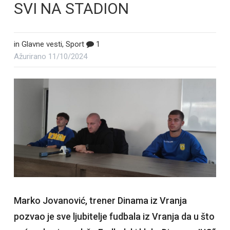
SVI NA STADION
in
Glavne vesti
,
Sport
1
Ažurirano
11/10/2024
Marko Jovanović, trener Dinama iz Vranja
pozvao je sve ljubitelje fudbala iz Vranja da u što