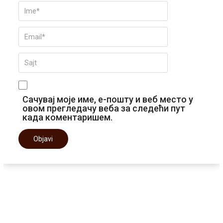
Сачувај моје име, е-пошту и веб место у
овом прегледачу веба за следећи пут
када коментаришем.