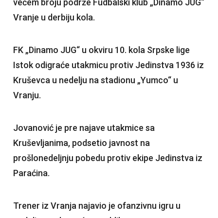
većem broju podrže Fudbalski klub „Dinamo JUG“
Vranje u derbiju kola.
FK „Dinamo JUG“ u okviru 10. kola Srpske lige
Istok odigraće utakmicu protiv Jedinstva 1936 iz
Kruševca u nedelju na stadionu „Yumco“ u
Vranju.
Jovanović je pre najave utakmice sa
Kruševljanima, podsetio javnost na
prošlonedeljnju pobedu protiv ekipe Jedinstva iz
Paraćina.
Trener iz Vranja najavio je ofanzivnu igru u