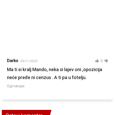
Darko
0
05/11/2023
Ma ti si kralj Mando, neka si lajev oni ,opozicija
neće pređe ni cenzus . A ti pa u fotelju.
Одговори