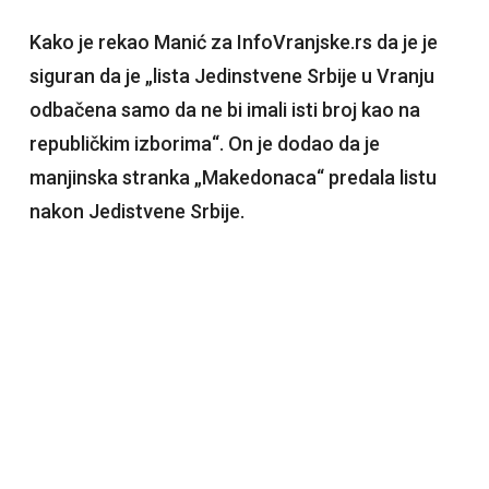
Kako je rekao Manić za InfoVranjske.rs da je je
siguran da je „lista Jedinstvene Srbije u Vranju
odbačena samo da ne bi imali isti broj kao na
republičkim izborima“. On je dodao da je
manjinska stranka „Makedonaca“ predala listu
nakon Jedistvene Srbije.