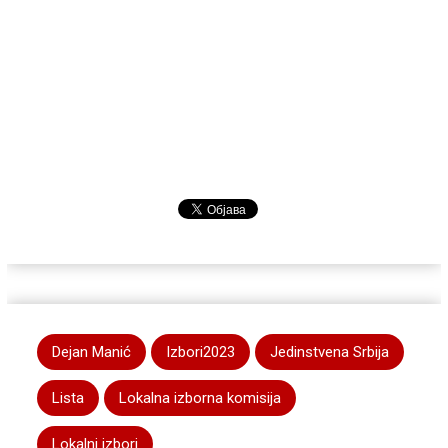
Dejan Manić
Izbori2023
Jedinstvena Srbija
Lista
Lokalna izborna komisija
Lokalni izbori