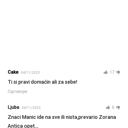
Cake
17
04/11/2023
Ti si pravi domaćin ali za sebe!
Одговори
Ljuba
0
04/11/2023
Znaci Manic ide na sve ili nista,prevario Zorana
Antica opet…