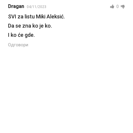
Dragan
0
04/11/2023
SVI za listu Miki Aleksić.
Da se zna ko je ko.
I ko će gde.
Одговори