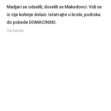
Madjari se odselili, doselili se Makedonci. Vidi se
iz cije kuhinje dolazi. Istatrajte u brobi, podrska
do pobede DOMACINSKI.
Одговори