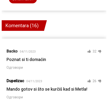
Komentara (16)
Backo
32
04/11/2023
Poznat si ti domaćin
Одговори
Dupelizac
26
04/11/2023
Mando gotov si što se kurčiš kad si Metla!
Одговори