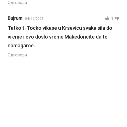
Одговори
Bujrum
1
04/11/2023
Tatko ti Tocko vikase u Krsevicu svaka sila do
vreme i evo doslo vreme Makedoncite da te
namagarce.
Одговори