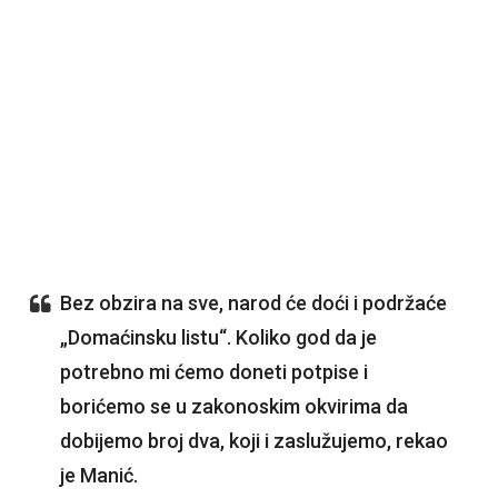
Bez obzira na sve, narod će doći i podržaće
„Domaćinsku listu“. Koliko god da je
potrebno mi ćemo doneti potpise i
borićemo se u zakonoskim okvirima da
dobijemo broj dva, koji i zaslužujemo, rekao
je Manić.