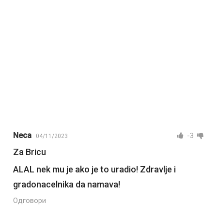
Neca
-3
04/11/2023
Za Bricu
ALAL nek mu je ako je to uradio! Zdravlje i
gradonacelnika da namava!
Одговори