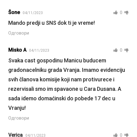
Šone
0
04/11/2023
Mando predji u SNS dok ti je vreme!
Одговори
Misko A
0
04/11/2023
Svaka cast gospodinu Manicu buducem
gradonacelniku grada Vranja. Imamo evidenciju
svih članova komisije koji nam protivurece i
rezervisali smo im spavaone u Cara Dusana. A
sada idemo domaćinski do pobede 17 dec u
Vranju!
Одговори
Verica
0
04/11/2023