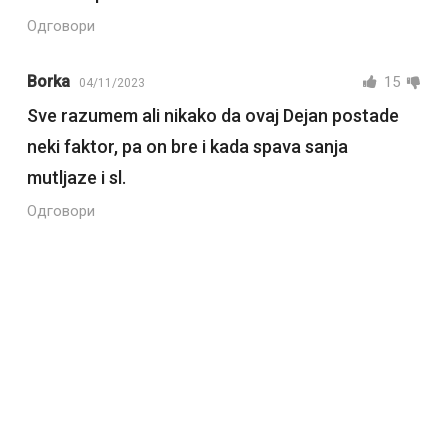
Одговори
Borka
15
04/11/2023
Sve razumem ali nikako da ovaj Dejan postade
neki faktor, pa on bre i kada spava sanja
mutljaze i sl.
Одговори