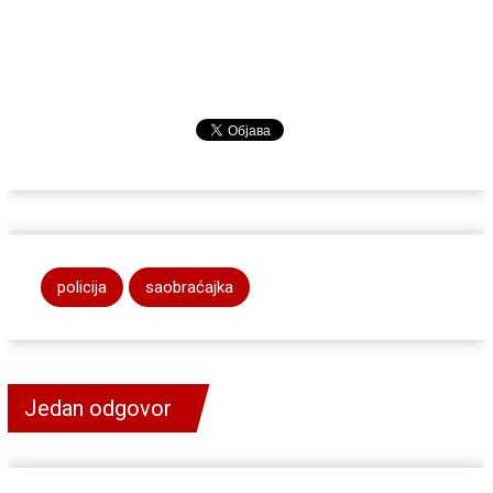
policija
saobraćajka
Jedan odgovor