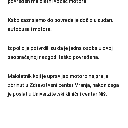
povređen maloletni vozač motora.
Kako saznajemo do povrede je došlo u sudaru
autobusa i motora.
Iz policije potvrdili su da je jedna osoba u ovoj
saobraćajnoj nezgodi teško povređena.
Maloletnik koji je upravljao motoro najpre je
zbrinut u Zdravstveni centar Vranja, nakon čega
je poslat u Univerzitetski klinični centar Niš.