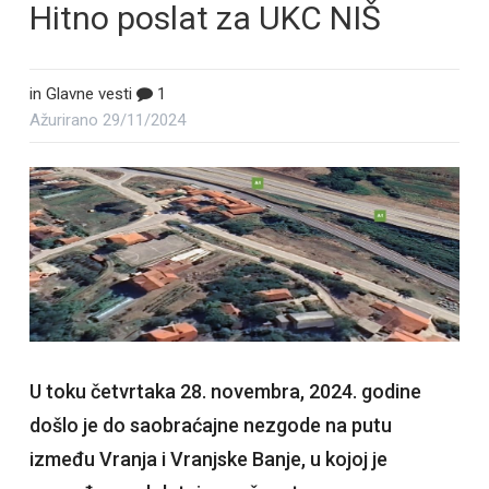
Hitno poslat za UKC NIŠ
in
Glavne vesti
1
Ažurirano
29/11/2024
U toku četvrtaka 28. novembra, 2024. godine
došlo je do saobraćajne nezgode na putu
između Vranja i Vranjske Banje, u kojoj je