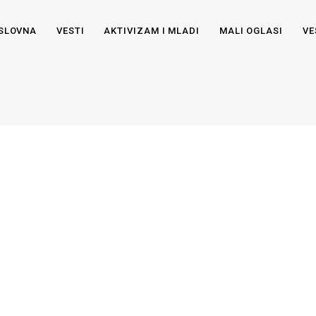
SLOVNA
VESTI
AKTIVIZAM I MLADI
MALI OGLASI
VE