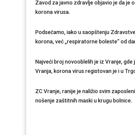
Zavod za javno zdravlje objavio je da je 
korona virusa.
Podsećamo, iako u saopštenju Zdravstve
korona, već „respiratorne boleste“ od d
Najveći broj novooblelih je iz Vranje, gde
Vranja, korona virus registovan je i u Trg
ZC Vranje, ranije je naližio svim zaposl
nošenje zaštitnih maski u krugu bolnice.