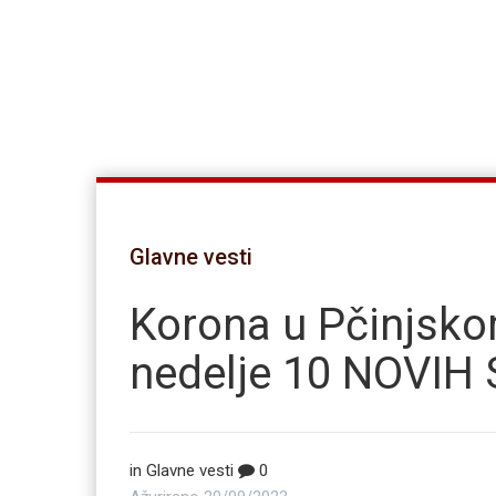
Glavne vesti
Korona u Pčinjsko
nedelje 10 NOVI
in
Glavne vesti
0