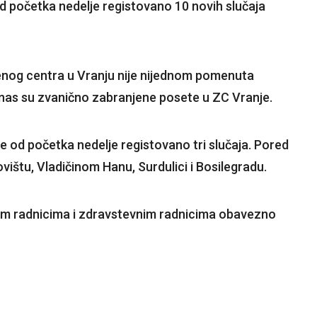
od početka nedelje registovano 10 novih slučaja
nog centra u Vranju nije nijednom pomenuta
anas su zvanično zabranjene posete u ZC Vranje.
 je od početka nedelje registovano tri slučaja. Pored
ovištu, Vladičinom Hanu, Surdulici i Bosilegradu.
enim radnicima i zdravstevnim radnicima obavezno