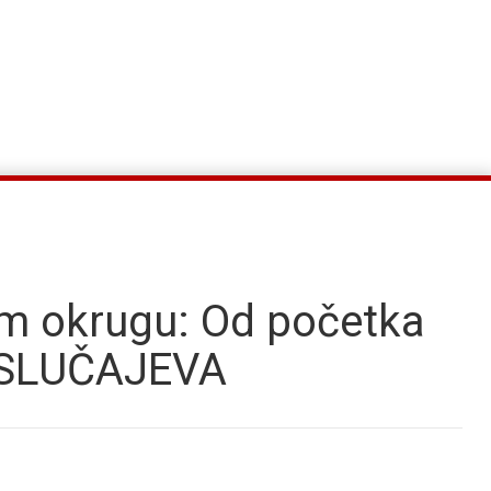
m okrugu: Od početka
H SLUČAJEVA