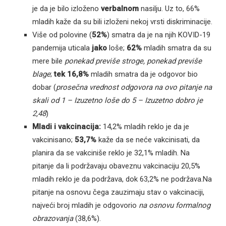
je da je bilo izloženo
verbalnom
nasilju. Uz to, 66%
mladih kaže da su bili izloženi nekoj vrsti diskriminacije.
Više od polovine (
52%
) smatra da je na njih KOVID-19
pandemija uticala
jako
loše;
62%
mladih smatra da su
mere bile
ponekad previše stroge, ponekad previše
blage
;
tek 16,8%
mladih smatra da je odgovor bio
dobar (
prosečna vrednost odgovora na ovo pitanje na
skali od 1 – Izuzetno loše do 5 – Izuzetno dobro je
2,48
)
Mladi i vakcinacija:
14,2% mladih reklo je da je
vakcinisano;
53,7%
kaže da se neće vakcinisati, da
planira da se vakciniše reklo je 32,1% mladih. Na
pitanje da li podržavaju obaveznu vakcinaciju 20,5%
mladih reklo je da podržava, dok 63,2% ne podržava.Na
pitanje na osnovu čega zauzimaju stav o vakcinaciji,
najveći broj mladih je odgovorio
na osnovu formalnog
obrazovanja
(38,6%).