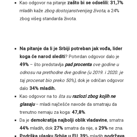
Kao odgovor na pitanje
zašto bi se odselili: 31,7%
mladih kaže
zbog dostojanstvenijeg života
, a 24%
zbog višeg standarda života.
Na pitanje da li je Srbiji potreban jak vođa, lider
koga će narod slediti
? Potvrdan odgovor dalo je
49%
– što predstavlja
pad procenta
ove godine u
odnosu na prethodne dve godine (u 2019. i 2020. je
taj procenat bio preko 50%)
, dok je odričan odgovor
dalo
34% mladih.
Kao odgovor na to
šta su
razlozi zbog kojih ne
glasaju
– mladi najčešće navode da smatraju da
trenutno nemaju za koga:
47,8%
.
Da je
demokratija najbolji oblik vladavine
, smatra
44%
mladih, dok
27%
smatra da nije, a
29%
ne zna.
Podrška ulasku Srbije u EU
:
39
% mladih
podržava
,