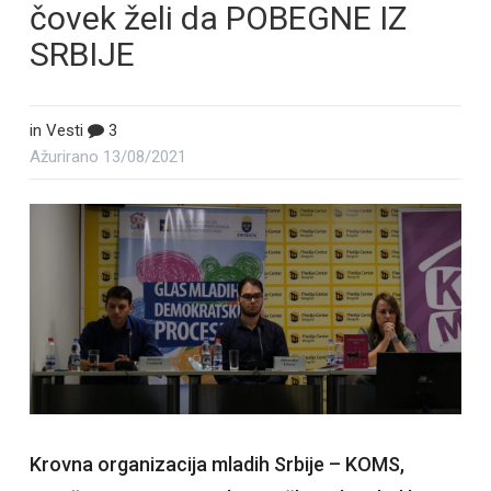
čovek želi da POBEGNE IZ
SRBIJE
in
Vesti
3
Ažurirano
13/08/2021
Krovna organizacija mladih Srbije – KOMS,