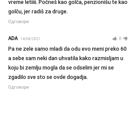
vreme letiiii. Počneš kao golča, penzionišu te kao
golču, jer radiš za druge.
Одговори
ADA
0
14/08/2021
Pa ne zele samo mladi da odu evo meni preko 60
a sebe sam neki dan uhvatila kako razmisljam u
koju bi zemlju mogla da se odselim jer mi se
zgadilo sve sto se ovde dogadja.
Одговори