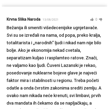
Krvna Slika Naroda
0
13/08/2021
Bežanija ili smeniti višedecenijske ugnjetavače.
Svi su se izređali na nama, od popa, preko kralja,
totalitarista i „narodnih“ ljudi i nikad nam nije bilo
bolje. Ako je ekonomija nekad cvetala,
separatizam kuljao i rasplamteo ratove. Znači,
ne valjamo kao ljudi. Čuveni Lazanski je rekao,
posedovanje nuklearne bojeve glave je najveći
faktor mira i stabilnosti u regionu. Treba početi
odatle a onda čvrstim zakonima srediti zemlju. A
ovako nam nikada neće krenuti, svi limbavi, prvih
dva mandata ih čekamo da se napljačkaju, a