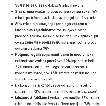
33%
nije za ulazak
, dok 28% mladih ne zna.
Stav prema vraćanju obaveznog vojnog roka:
46%
mladih podržava ovu inicijativu, dok joj se 43% protivi.
Stav mladih o usvajanju predloga zakona o
istopolnim zajednicama:
za usvajanje datog
predloga zakona izjasnilo se ukupno 38% ispitanih, pri
čemu
žene više podržavaju
usvajanje, dok je protiv
usvajanja zakona
36
%
Potpunu legalizaciju marihuane (u medicinske i
rekreativne svrhe) podržava 49%
ispitanih mladih,
29%
smatra da je treba legalizovati ali samo u
medicinske svrhe, dok
15%
smatra da marihuanu ne
treba legalizovati uopšte.
Da konzumira
alkohol
češće od jednom nedeljno
izjasnilo se 23% mladih, a njih 27% reklo je “
ponekad”.
Izloženost fizičkom i verbalnom nasilju
: 37% mladih
reklo je da je bilo izloženo fizičkom nasilju; a 73% reklo