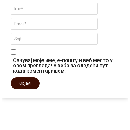
Сачувај моје име, е-пошту и веб место у
овом прегледачу веба за следећи пут
када коментаришем.