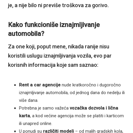
je, a nije bilo ni previše troškova za gorivo.
Kako funkcioniše iznajmljivanje
automobila?
Za one koji, poput mene, nikada ranije nisu
koristili uslugu iznajmljivanja vozila, evo par
korisnih informacija koje sam saznao:
Rent a car agencije
nude kratkoročno i dugoročno
iznajmljivanje automobila, od jednog dana do nedelju ili
više dana.
Potrebna je samo važeća
vozačka dozvola i lična
karta
, a kod većine agencija može se platiti i karticom
ili unapred online.
U ponudi su
različiti modeli
– od malih gradskih kola,