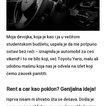
Moja devojka, koja je kao i ja u večitom
studentskom budžetu, uspela je da me potpuno
ostavi bez reči – iznajmila je automobil za ceo
vikend! I to ne bilo koji, već Toyotu Yaris, malu ali
udobnu mašinu koja nas je odvela na izlet koji
ćemo zauvek pamtiti.
Rent a car kao poklon? Genijalna ideja!
Isprva nisam ni shvatio šta se dešava. Došla je