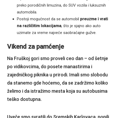
preko porodičnih limuzina, do SUV vozila i luksuznih
automobila.
Postoji mogućnost da se automobil
preuzme i vrati
na različitim lokacijama
, što je sjajno ako auto
uzimate za vreme najveće saobraćajne gužve.
Vikend za pamćenje
Na Fruškoj gori smo proveli ceo dan – od šetnje
po vidikovcima, do posete manastirima i
zajedničkog piknika u prirodi. Imali smo slobodu
da stanemo gde hoćemo, da se zadržimo koliko
želimo i da istražimo mesta koja su autobusima
teško dostupna.
Uveče smo svratili do Sremskih Karlovaca, popili