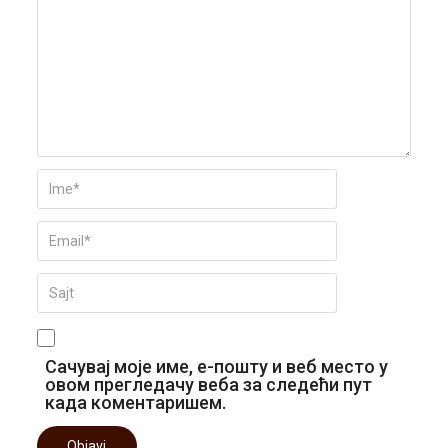
Сачувај моје име, е-пошту и веб место у
овом прегледачу веба за следећи пут
када коментаришем.