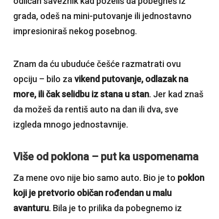
odličan saveznik kad poželiš da pobegneš iz
grada, odeš na mini-putovanje ili jednostavno
impresioniraš nekog posebnog.
Znam da ću ubuduće češće razmatrati ovu
opciju – bilo za
vikend putovanje, odlazak na
more, ili čak selidbu iz stana u stan
. Jer kad znaš
da možeš da rentiš auto na dan ili dva, sve
izgleda mnogo jednostavnije.
Više od poklona – put ka uspomenama
Za mene ovo nije bio samo auto. Bio je to
poklon
koji je pretvorio običan rođendan u malu
avanturu
. Bila je to prilika da pobegnemo iz