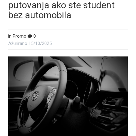
putovanja ako ste student
bez automobila
in
Promo
0
Ažurirano
15/10/2025