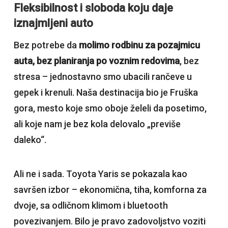
Fleksibilnost i sloboda koju daje
iznajmljeni auto
Bez potrebe da
molimo rodbinu za pozajmicu
auta, bez planiranja po voznim redovima
, bez
stresa – jednostavno smo ubacili rančeve u
gepek i krenuli. Naša destinacija bio je Fruška
gora, mesto koje smo oboje želeli da posetimo,
ali koje nam je bez kola delovalo „previše
daleko“.
Ali ne i sada. Toyota Yaris se pokazala kao
savršen izbor – ekonomična, tiha, komforna za
dvoje, sa odličnom klimom i bluetooth
povezivanjem. Bilo je pravo zadovoljstvo voziti