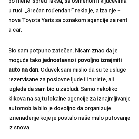
po mene ispred faksa, sa osmehom i ključevima
u ruci. „Srećan rođendan!“ rekla je, a iza nje –
nova Toyota Yaris sa oznakom agencije za rent
a car.
Bio sam potpuno zatečen. Nisam znao da je
moguće tako
jednostavno i povoljno iznajmiti
auto na dan
. Oduvek sam mislio da su te usluge
rezervisane za poslovne ljude ili turiste, ali
izgleda da sam bio u zabludi. Samo nekoliko
klikova na sajtu lokalne agencije za iznajmljivanje
automobila bilo je dovoljno da organizuje
iznenađenje koje je postalo naše malo putovanje
iz snova.