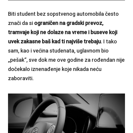
Biti student bez sopstvenog automobila često
znači da si
ograničen na gradski prevoz,
tramvaje koji ne dolaze na vreme i buseve koji
uvek zakasne baš kad ti najviše trebaju
. I tako
sam, kao i većina studenata, uglavnom bio
„pešak“, sve dok me ove godine za rođendan nije
dočekalo iznenađenje koje nikada neću
zaboraviti.