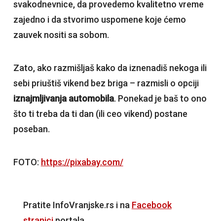
svakodnevnice, da provedemo kvalitetno vreme
zajedno i da stvorimo uspomene koje ćemo
zauvek nositi sa sobom.
Zato, ako razmišljaš kako da iznenadiš nekoga ili
sebi priuštiš vikend bez briga – razmisli o opciji
iznajmljivanja automobila
. Ponekad je baš to ono
što ti treba da ti dan (ili ceo vikend) postane
poseban.
FOTO:
https://pixabay.com/
Pratite InfoVranjske.rs i na
Facebook
stranici
portala.