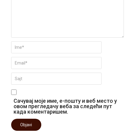
Сачувај моје име, е-пошту и веб место у
овом прегледачу веба за следећи пут
када коментаришем.