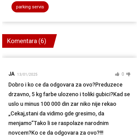
parking servis
Komentara (6)
JA
0
13/01/2025
Dobro i ko ce da odgovara za ovo?Preduzece
drzavno, 5 kg farbe ulozeno i toliki gubici?Kad se
uslo u minus 100 000 din zar niko nije rekao
„Cekaj,stani da vidimo gde gresimo, da
menjamo“Tako li se raspolaze narodnim
novcem?Ko ce da odgovara za ovo?!!!