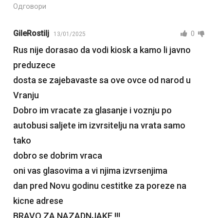
Одговори
GileRostilj
0
13/01/2025
Rus nije dorasao da vodi kiosk a kamo li javno
preduzece
dosta se zajebavaste sa ove ovce od narod u
Vranju
Dobro im vracate za glasanje i voznju po
autobusi saljete im izvrsitelju na vrata samo
tako
dobro se dobrim vraca
oni vas glasovima a vi njima izvrsenjima
dan pred Novu godinu cestitke za poreze na
kicne adrese
BRAVO ZA NAZADNJAKE !!!