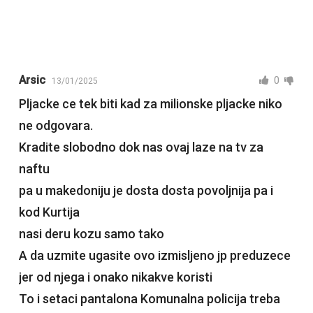
Arsic
0
13/01/2025
Pljacke ce tek biti kad za milionske pljacke niko
ne odgovara.
Kradite slobodno dok nas ovaj laze na tv za
naftu
pa u makedoniju je dosta dosta povoljnija pa i
kod Kurtija
nasi deru kozu samo tako
A da uzmite ugasite ovo izmisljeno jp preduzece
jer od njega i onako nikakve koristi
To i setaci pantalona Komunalna policija treba