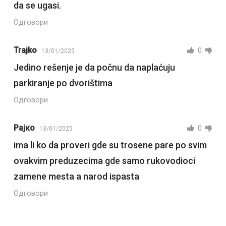
da se ugasi.
Одговори
Trajko
0
13/01/2025
Jedino rešenje je da počnu da naplaćuju
parkiranje po dvorištima
Одговори
Рајко
0
13/01/2025
ima li ko da proveri gde su trosene pare po svim
ovakvim preduzecima gde samo rukovodioci
zamene mesta a narod ispasta
Одговори