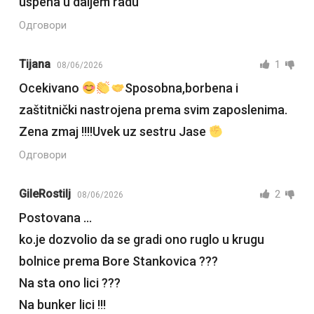
uspeha u daljem radu
Одговори
Tijana
1
08/06/2026
Ocekivano
Sposobna,borbena i
zaštitnički nastrojena prema svim zaposlenima.
Zena zmaj !!!!Uvek uz sestru Jase
Одговори
GileRostilj
2
08/06/2026
Postovana …
ko.je dozvolio da se gradi ono ruglo u krugu
bolnice prema Bore Stankovica ???
Na sta ono lici ???
Na bunker lici !!!