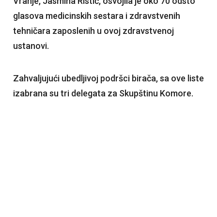
Vranje, Jasmina Ristić, osvojila je oko 70 odsto
glasova medicinskih sestara i zdravstvenih
tehničara zaposlenih u ovoj zdravstvenoj
ustanovi.
Zahvaljujući ubedljivoj podršci birača, sa ove liste
izabrana su tri delegata za Skupštinu Komore.