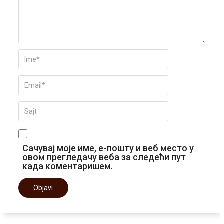
Сачувај моје име, е-пошту и веб место у
овом прегледачу веба за следећи пут
када коментаришем.