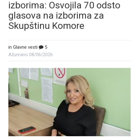
izborima: Osvojila 70 odsto
glasova na izborima za
Skupštinu Komore
in
Glavne vesti
5
Ažurirano
08/06/2026