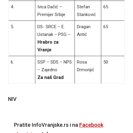
4.
Ivica Dačić –
Stefan
65
Premijer Srbije
Stanković
5.
DS- SRCE – E.
Dragan
65
Ustanak – PSG –
Antić
Hrabro za
Vranje
6.
SSP – SDS – NPS
Rosa
50
– Zajedno
Drmonjić
Za naš Grad
NIV
Pratite InfoVranjske.rs i na
Facebook