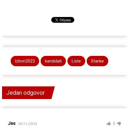
Izbori2023
kandidati
Liste
Stanke
Jedan odgovor
Jes
0
30/11/2023