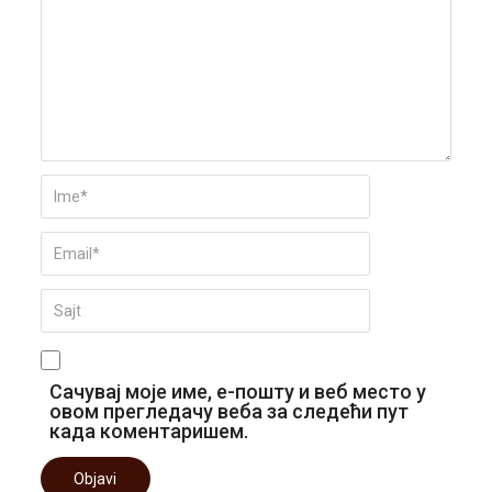
Сачувај моје име, е-пошту и веб место у
овом прегледачу веба за следећи пут
када коментаришем.