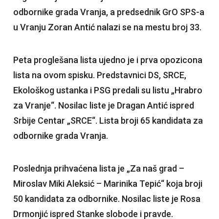
odbornike grada Vranja, a predsednik GrO SPS-a
u Vranju Zoran Antić nalazi se na mestu broj 33.
Peta proglešana lista ujedno je i prva opozicona
lista na ovom spisku. Predstavnici DS, SRCE,
Ekološkog ustanka i PSG predali su listu „Hrabro
za Vranje“. Nosilac liste je Dragan Antić ispred
Srbije Centar „SRCE“. Lista broji 65 kandidata za
odbornike grada Vranja.
Poslednja prihvaćena lista je „Za naš grad –
Miroslav Miki Aleksić – Marinika Tepić“ koja broji
50 kandidata za odbornike. Nosilac liste je Rosa
Drmonjić ispred Stanke slobode i pravde.