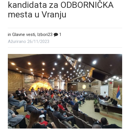
kandidata za ODBORNIČKA
mesta u Vranju
in
Glavne vesti
,
Izbori23
1
Ažurirano
26/11/2023