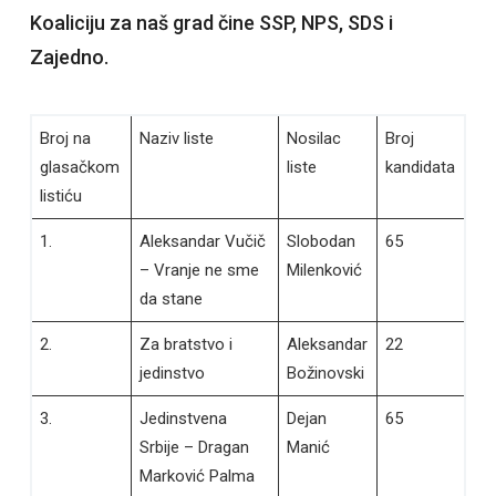
Koaliciju za naš grad čine SSP, NPS, SDS i
Zajedno.
Broj na
Naziv liste
Nosilac
Broj
glasačkom
liste
kandidata
listiću
1.
Aleksandar Vučič
Slobodan
65
– Vranje ne sme
Milenković
da stane
2.
Za bratstvo i
Aleksandar
22
jedinstvo
Božinovski
3.
Jedinstvena
Dejan
65
Srbije – Dragan
Manić
Marković Palma