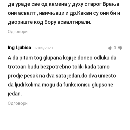
да ураде све од камена у духу старог Врања
они асвалт , ивичњаци и др.Какви су они би и
двориште код Бору асвалтирали.
Одговори
Ing.Ljubisa
0
07/05/2023
A da pitam tog glupana koji je doneo odluku da
trotoari budu bezpotrebno toliki kada tamo
prodje pesak na dva sata jedan.do dva umesto
da ljudi kolima mogu da funkcionisu glupsone
jedan.
Одговори