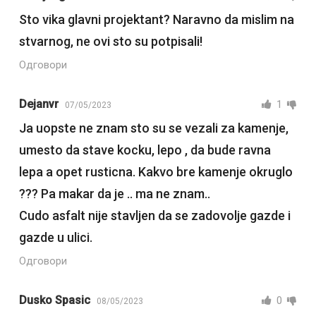
Sto vika glavni projektant? Naravno da mislim na
stvarnog, ne ovi sto su potpisali!
Одговори
Dejanvr
1
07/05/2023
Ja uopste ne znam sto su se vezali za kamenje,
umesto da stave kocku, lepo , da bude ravna
lepa a opet rusticna. Kakvo bre kamenje okruglo
??? Pa makar da je .. ma ne znam..
Cudo asfalt nije stavljen da se zadovolje gazde i
gazde u ulici.
Одговори
Dusko Spasic
0
08/05/2023