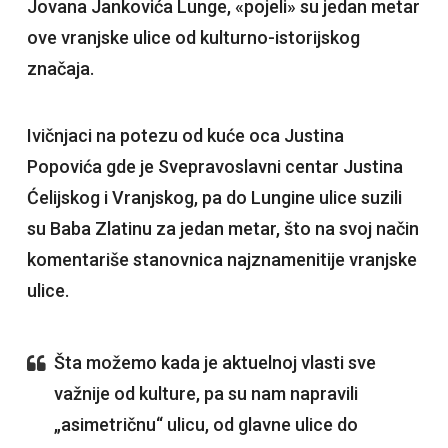
Jovana Jankovića Lunge, «pojeli» su jedan metar
ove vranjske ulice od kulturno-istorijskog
značaja.
Ivičnjaci na potezu od kuće oca Justina
Popovića gde je Svepravoslavni centar Justina
Ćelijskog i Vranjskog, pa do Lungine ulice suzili
su Baba Zlatinu za jedan metar, što na svoj način
komentariše stanovnica najznamenitije vranjske
ulice.
Šta možemo kada je aktuelnoj vlasti sve
važnije od kulture, pa su nam napravili
„asimetričnu“ ulicu, od glavne ulice do