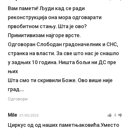
Вам памети! Људи кад се ради
реконструкција она мора одговарати
првобитном стању. Шта је ово?
Примитивизам најгоре врсте.
Одговоран Слободан градоначелник и СНС,
странка на власти. За све што нас је снашло
у задњих 10 година. Ништа бољи ни ДС пре
њих
Шта смо ти скривили Боже. Ово више није
град….
Одговори
Mile
4
07/05/2023
Циркус од од наших паметњаковића.Уместо