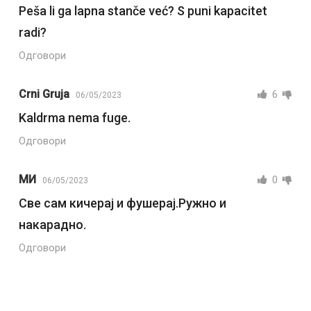
Peša li ga lapna stanče već? S puni kapacitet
radi?
Одговори
Crni Gruja
6
06/05/2023
Kaldrma nema fuge.
Одговори
МИ
0
06/05/2023
Све сам кичерај и фушерај.Ружно и
накарадно.
Одговори