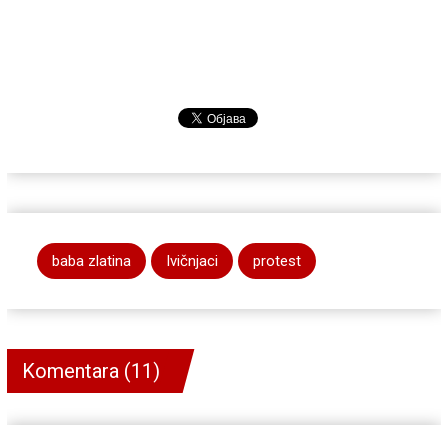
baba zlatina
Ivičnjaci
protest
Komentara (11)