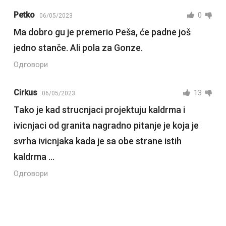
Petko
0
06/05/2023
Ma dobro gu je premerio Peša, će padne još
jedno stanče. Ali pola za Gonze.
Одговори
Cirkus
13
06/05/2023
Tako je kad strucnjaci projektuju kaldrma i
ivicnjaci od granita nagradno pitanje je koja je
svrha ivicnjaka kada je sa obe strane istih
kaldrma …
Одговори