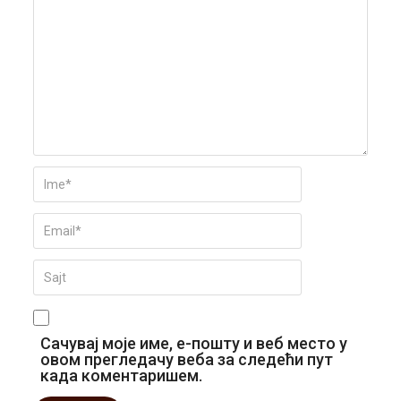
Сачувај моје име, е-пошту и веб место у
овом прегледачу веба за следећи пут
када коментаришем.