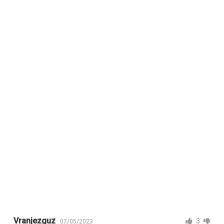
Vranjezguz
3
07/05/2023