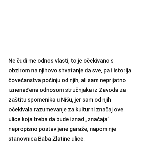
Ne čudi me odnos vlasti, to je očekivano s
obzirom na njihovo shvatanje da sve, pa i istorija
čovečanstva počinju od njih, ali sam neprijatno
iznenađena odnosom stručnjaka iz Zavoda za
zaštitu spomenika u Nišu, jer sam od njih
očekivala razumevanje za kulturni značaj ove
ulice koja treba da bude iznad „značaja“
nepropisno postavljene garaže, napominje
stanovnica Baba Zlatine ulice.