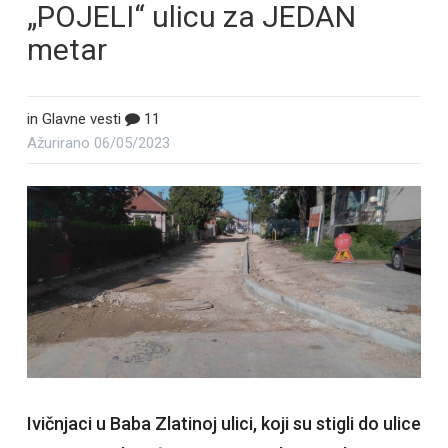
„POJELI“ ulicu za JEDAN
metar
in
Glavne vesti
11
Ažurirano
06/05/2023
Ivičnjaci u Baba Zlatinoj ulici, koji su stigli do ulice