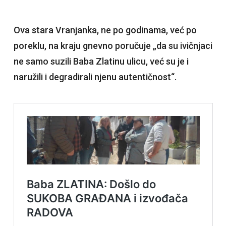
Ova stara Vranjanka, ne po godinama, već po
poreklu, na kraju gnevno poručuje „da su ivičnjaci
ne samo suzili Baba Zlatinu ulicu, već su je i
naružili i degradirali njenu autentičnost“.