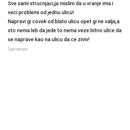
Sve sami strucnjaci,ja mislim da u vranje ima i
veci problemi od jednu ulicu!
Napravi gi covek od blato ulicu opet gi ne valja,a
sto nema leb da jede to nema veze bitno ulice da
se naprave kao na ulicu da ce ziviv!
Одговори