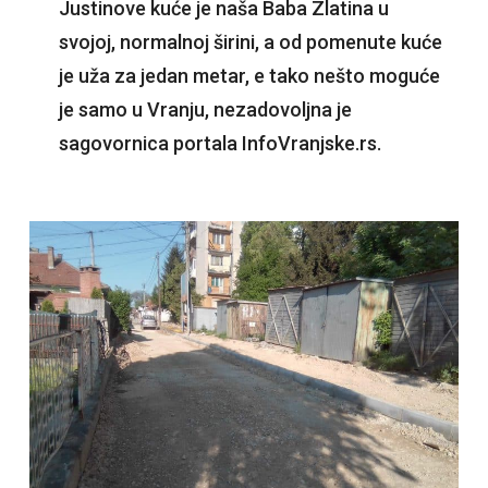
Justinove kuće je naša Baba Zlatina u
svojoj, normalnoj širini, a od pomenute kuće
je uža za jedan metar, e tako nešto moguće
je samo u Vranju, nezadovoljna je
sagovornica portala InfoVranjske.rs.