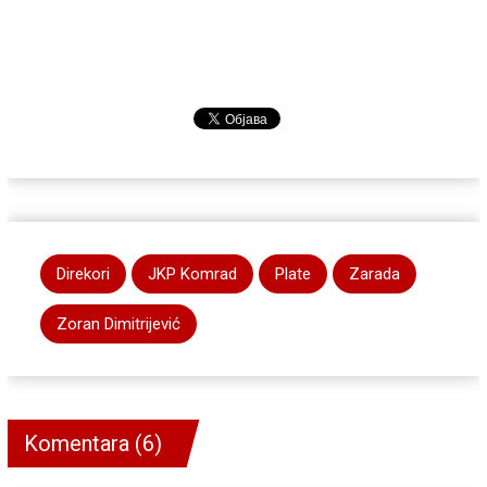
Direkori
JKP Komrad
Plate
Zarada
Zoran Dimitrijević
Komentara (6)