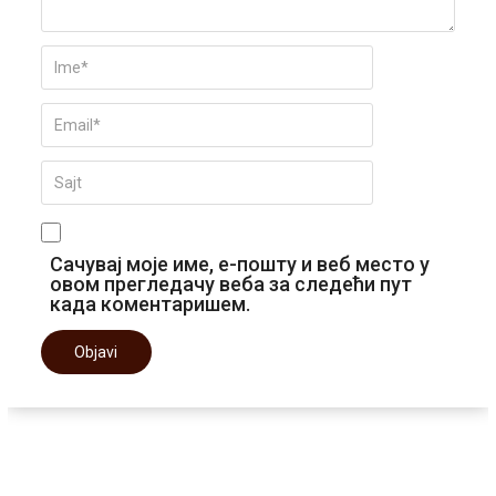
Сачувај моје име, е-пошту и веб место у
овом прегледачу веба за следећи пут
када коментаришем.