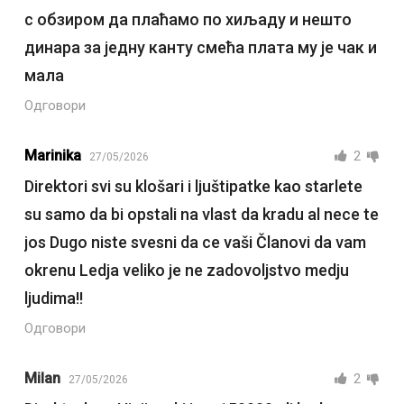
с обзиром да плаћамо по хиљаду и нешто
динара за једну канту смећа плата му је чак и
мала
Одговори
Marinika
2
27/05/2026
Direktori svi su klošari i ljuštipatke kao starlete
su samo da bi opstali na vlast da kradu al nece te
jos Dugo niste svesni da ce vaši Članovi da vam
okrenu Ledja veliko je ne zadovoljstvo medju
ljudima!!
Одговори
Milan
2
27/05/2026