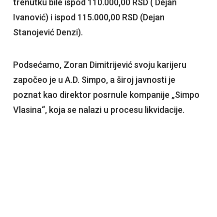
trenutku bile ispod 110.000,00 RSD ( Dejan
Ivanović) i ispod 115.000,00 RSD (Dejan
Stanojević Denzi).
Podsećamo, Zoran Dimitrijević svoju karijeru
započeo je u A.D. Simpo, a široj javnosti je
poznat kao direktor posrnule kompanije „Simpo
Vlasina“, koja se nalazi u procesu likvidacije.