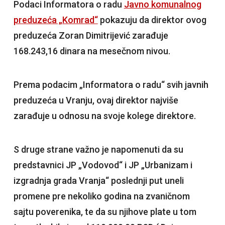
Podaci Informatora o radu
Javno komunalnog
preduzeća „Komrad“
pokazuju da direktor ovog
preduzeća Zoran Dimitrijević zarađuje
168.243,16 dinara na mesečnom nivou.
Prema podacim „Informatora o radu“ svih javnih
preduzeća u Vranju, ovaj direktor najviše
zarađuje u odnosu na svoje kolege direktore.
S druge strane važno je napomenuti da su
predstavnici JP „Vodovod“ i JP „Urbanizam i
izgradnja grada Vranja“ poslednji put uneli
promene pre nekoliko godina na zvaničnom
sajtu poverenika, te da su njihove plate u tom