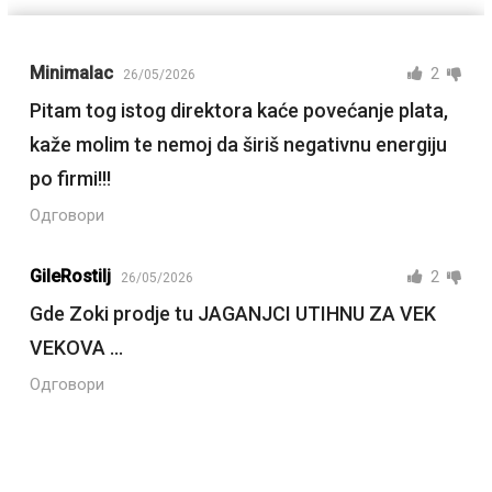
Minimalac
2
26/05/2026
Pitam tog istog direktora kaće povećanje plata,
kaže molim te nemoj da širiš negativnu energiju
po firmi!!!
Одговори
GileRostilj
2
26/05/2026
Gde Zoki prodje tu JAGANJCI UTIHNU ZA VEK
VEKOVA …
Одговори