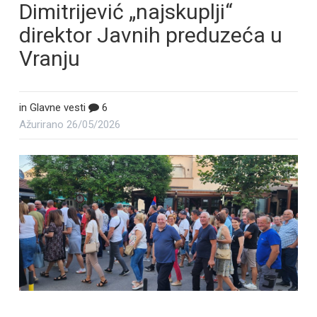
Dimitrijević „najskuplji“
direktor Javnih preduzeća u
Vranju
in
Glavne vesti
6
Ažurirano
26/05/2026