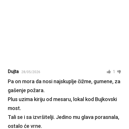
Dujta
1
28/05/2026
Pa on mora da nosi najskuplje čižme, gumene, za
gašenje požara.
Plus uzima kiriju od mesaru, lokal kod Bujkovski
most.
Tali se i sa izvršitelji. Jedino mu glava porasnala,
ostalo će vrne.