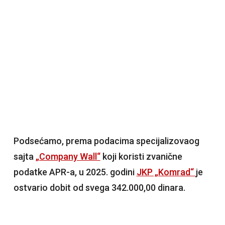
Podsećamo, prema podacima specijalizovaog
sajta
„Company Wall“
koji koristi zvanične
podatke APR-a, u 2025. godini
JKP „Komrad“
je
ostvario dobit od svega 342.000,00 dinara.