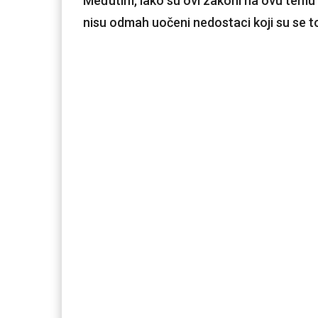
Međutim, iako su ovi zakoni na ovu temu
nisu odmah uočeni nedostaci koji su se t