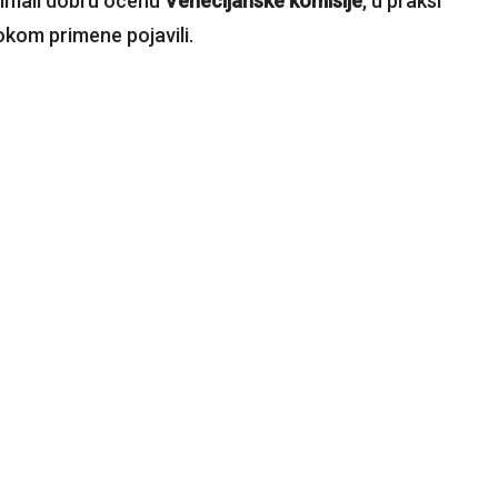
 imali dobru ocenu
Venecijanske komisije
, u praksi
okom primene pojavili.