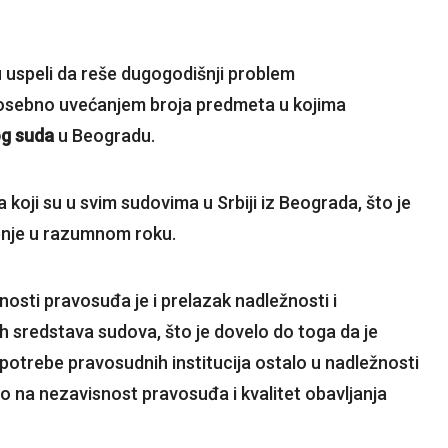
u uspeli da reše dugogodišnji problem
osebno uvećanjem broja predmeta u kojima
g suda
u Beogradu.
oji su u svim sudovima u Srbiji iz Beograda, što je
enje u razumnom roku.
osti pravosuđa je i prelazak nadležnosti i
ih sredstava sudova, što je dovelo do toga da je
 potrebe pravosudnih institucija ostalo u nadležnosti
alo na nezavisnost pravosuđa i kvalitet obavljanja