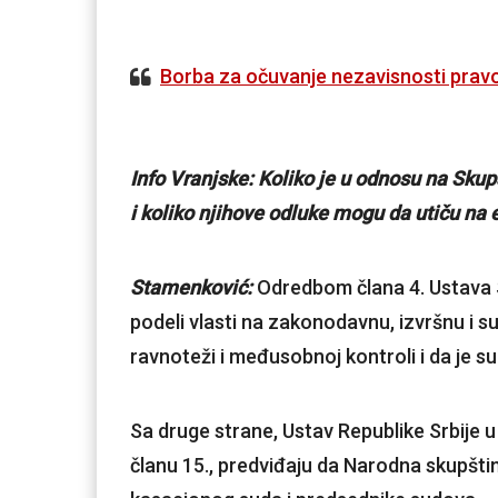
Borba za očuvanje nezavisnosti pra
Info Vranjske: Koliko je u odnosu na Sku
i koliko njihove odluke mogu da utiču na
Stamenković:
Odredbom člana 4. Ustava S
podeli vlasti na zakonodavnu, izvršnu i s
ravnoteži i međusobnoj kontroli i da je s
Sa druge strane, Ustav Republike Srbije 
članu 15., predviđaju da Narodna skupšti