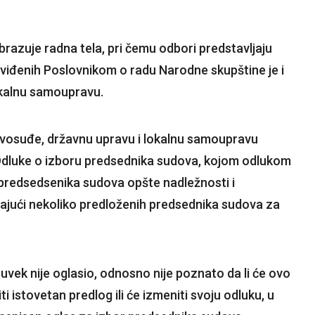
razuje radna tela, pri čemu odbori predstavljaju
dviđenih Poslovnikom o radu Narodne skupštine je i
okalnu samoupravu.
vosuđe, državnu upravu i lokalnu samoupravu
Odluke o izboru predsednika sudova, kojom odlukom
predsedsenika sudova opšte nadležnosti i
ajući nekoliko predloženih predsednika sudova za
uvek nije oglasio, odnosno nije poznato da li će ovo
 istovetan predlog ili će izmeniti svoju odluku, u