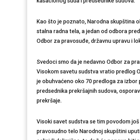
kasacionog suda i predsednike sudova.
Kao što je poznato, Narodna skupština ob
stalna radna tela, a jedan od odbora pre
Odbor za pravosuđe, državnu upravu i l
Svedoci smo da je nedavno Odbor za pra
Visokom savetu sudstva vratio predlog 
je obuhvaćeno oko 70 predloga za izbor 
predsednika prekršajnih sudova, osporav
prekršaje.
Visoki savet sudstva se tim povodom još 
pravosudno telo Narodnoj skupštini uputiti