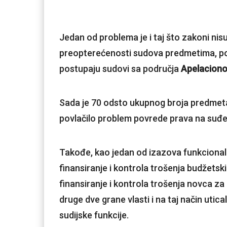
Jedan od problema je i taj što zakoni nis
preopterećenosti sudova predmetima, p
postupaju sudovi sa područja
Apelaciono
Sada je 70 odsto ukupnog broja predmeta k
povlačilo problem povrede prava na suđ
Takođe, kao jedan od izazova funkcionaln
finansiranje i kontrola trošenja budžetsk
finansiranje i kontrola trošenja novca za
druge dve grane vlasti i na taj način utic
sudijske funkcije.