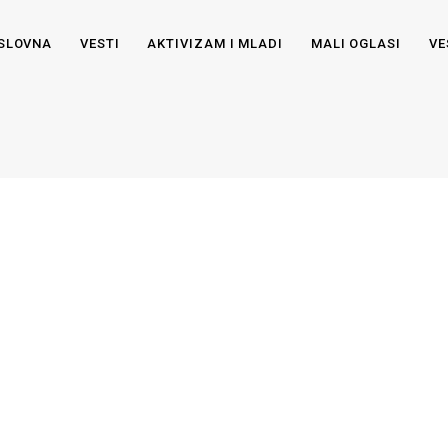
SLOVNA
VESTI
AKTIVIZAM I MLADI
MALI OGLASI
VE