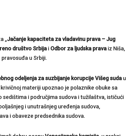
a „
Jačanje kapaciteta za vladavinu prava – Jug
reno društvo Srbija
i
Odbor za ljudska prava
iz Niša,
i pravosuđa u Srbiji.
bnog odeljenja za suzbijanje korupcije Višeg suda
u
 krivičnoj materiji upoznao je polaznike obuke sa
dištima i područjima sudova i tužilaštva, ističući
poljašnjeg i unutrašnjeg uređenja sudova,
 prava i obaveze predsednika sudova.