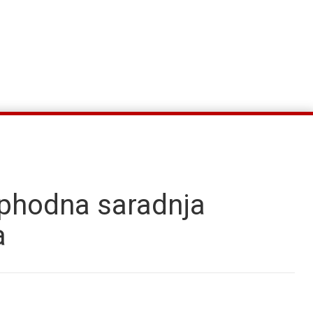
phodna saradnja
a