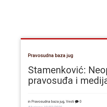
Pravosudna baza jug
Stamenković: Neo
pravosuđa i medij
in
Pravosudna baza jug
,
Vesti
0