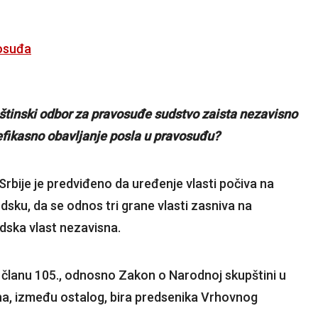
vosuđa
pštinski odbor za pravosuđe sudstvo zaista nezavisno
 efikasno obavljanje posla u pravosuđu?
rbije je predviđeno da uređenje vlasti počiva na
udsku, da se odnos tri grane vlasti zasniva na
udska vlast nezavisna.
u članu 105., odnosno Zakon o Narodnoj skupštini u
na, između ostalog, bira predsenika Vrhovnog