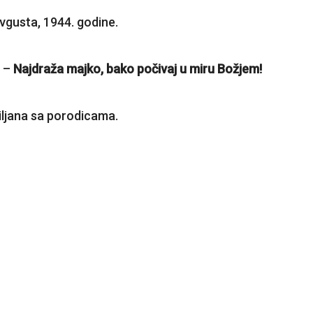
vgusta, 1944. godine.
a –
Najdraža majko, bako počivaj u miru Božjem!
jiljana sa porodicama.