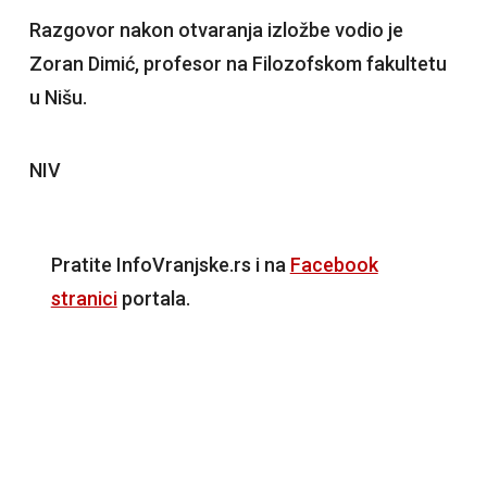
Razgovor nakon otvaranja izložbe vodio je
Zoran Dimić, profesor na Filozofskom fakultetu
u Nišu.
NIV
Pratite InfoVranjske.rs i na
Facebook
stranici
portala.