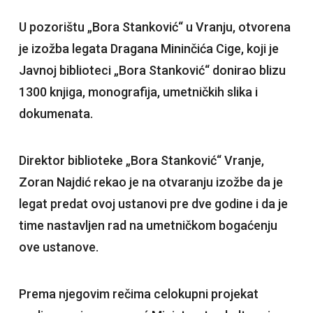
U pozorištu „Bora Stanković“ u Vranju, otvorena
je izožba legata Dragana Mininčića Cige, koji je
Javnoj biblioteci „Bora Stanković“ donirao blizu
1300 knjiga, monografija, umetničkih slika i
dokumenata.
Direktor biblioteke „Bora Stanković“ Vranje,
Zoran Najdić rekao je na otvaranju izožbe da je
legat predat ovoj ustanovi pre dve godine i da je
time nastavljen rad na umetničkom bogaćenju
ove ustanove.
Prema njegovim rečima celokupni projekat