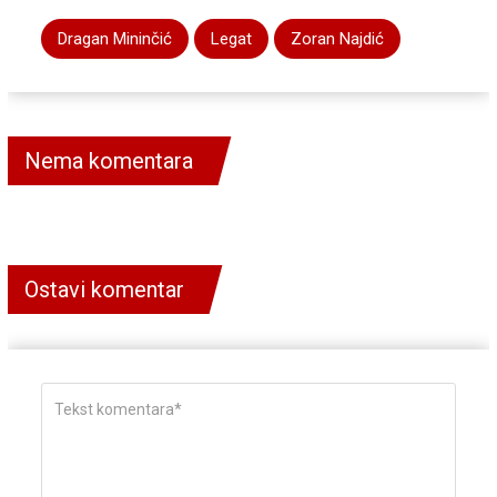
Dragan Mininčić
Legat
Zoran Najdić
Nema komentara
Ostavi komentar