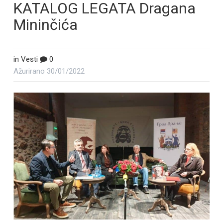
KATALOG LEGATA Dragana
Mininčića
in
Vesti
0
Ažurirano
30/01/2022