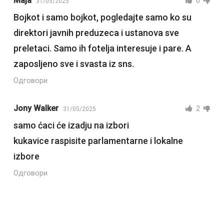
Maja
0
31/05/2025
Bojkot i samo bojkot, pogledajte samo ko su
direktori javnih preduzeca i ustanova sve
preletaci. Samo ih fotelja interesuje i pare. A
zaposljeno sve i svasta iz sns.
Одговори
Jony Walker
2
31/05/2025
samo ćaci će izadju na izbori
kukavice raspisite parlamentarne i lokalne
izbore
Одговори