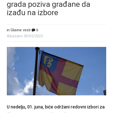
grada poziva građane da
izađu na izbore
in
Glavne vesti
6
Ažurirano
30/05/2025
U nedelju, 01. juna, biće održani redovni izbori za