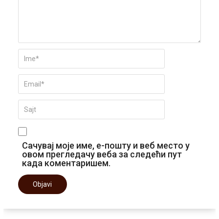
Сачувај моје име, е-пошту и веб место у
овом прегледачу веба за следећи пут
када коментаришем.