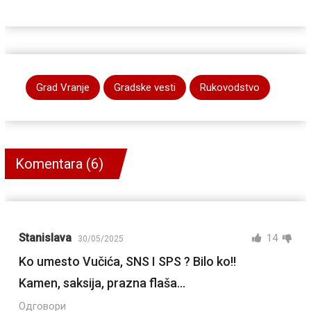
Grad Vranje
Gradske vesti
Rukovodstvo
Komentara (6)
Stanislava
14
30/05/2025
Ko umesto Vučića, SNS I SPS ? Bilo ko!!
Kamen, saksija, prazna flaša…
Одговори