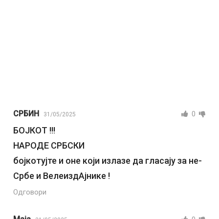
СРБИН
0
31/05/2025
БОЈКОТ !!!
НАРОДЕ СРБСКИ
бојкотујте и оне који излазе да гласају за не-
Србе и ВелеиздАјнике !
Одговори