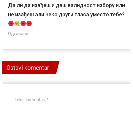
Да ли да изађеш и даш валидност избору или
не изађеш али неко други гласа уместо тебе?
Одговори
Ostavi komentar