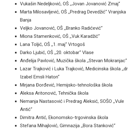
Vukašin Nedeljković, OŠ ,,Jovan Jovanović Zmaj“
Marta Milosavljević, OŠ ,,Predrag Devedžić“ Vranjska
Banja
Veljko Jovanović, OŠ ,,Branko Radićević“
Miona Stamenković, OŠ ,,Vuk Karadžić“
Lana Toljić, OŠ ,,1. maj“ Vrtogoš
Darko Ljubić, OŠ ,,20. oktobar“ Vlase
Anđelija Pavlović, Muzička škola ,,Stevan Mokranjac“
Lazar Trajković i Luka Trajković, Medicinska škola ,,dr
Izabel Emsli Haton“
Mirjana Đorđević, Hemijsko-tehnološka škola
Aleksa Aritonović, Tehnička škola
Nemanja Nastasović i Predrag Aleksić, SOŠO ,,Vule
Antić“
Dimitra Antić, Ekonomsko-trgovinska škola
Stefana Mihajlović, Gimnazija ,,Bora Stanković“