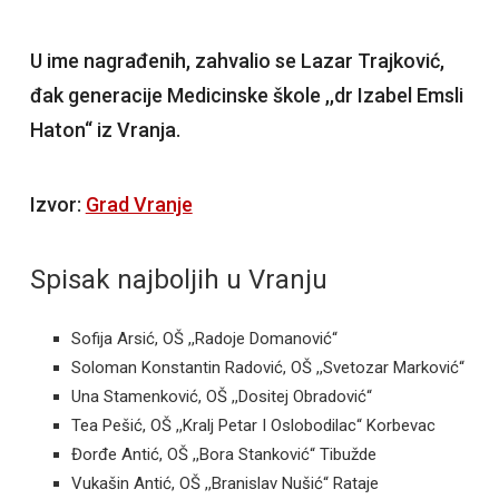
U ime nagrađenih, zahvalio se Lazar Trajković,
đak generacije Medicinske škole ,,dr Izabel Emsli
Haton“ iz Vranja.
Izvor:
Grad Vranje
Spisak najboljih u Vranju
Sofija Arsić, OŠ ,,Radoje Domanović“
Soloman Konstantin Radović, OŠ ,,Svetozar Marković“
Una Stamenković, OŠ ,,Dositej Obradović“
Tea Pešić, OŠ ,,Kralj Petar I Oslobodilac“ Korbevac
Đorđe Antić, OŠ ,,Bora Stanković“ Tibužde
Vukašin Antić, OŠ ,,Branislav Nušić“ Rataje