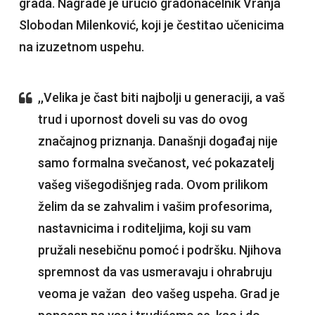
grada. Nagrade je uručio gradonačelnik Vranja
Slobodan Milenković, koji je čestitao učenicima
na izuzetnom uspehu.
,,Velika je čast biti najbolji u generaciji, a vaš
trud i upornost doveli su vas do ovog
značajnog priznanja. Današnji događaj nije
samo formalna svečanost, već pokazatelj
vašeg višegodišnjeg rada. Ovom prilikom
želim da se zahvalim i vašim profesorima,
nastavnicima i roditeljima, koji su vam
pružali nesebičnu pomoć i podršku. Njihova
spremnost da vas usmeravaju i ohrabruju
veoma je važan deo vašeg uspeha. Grad je