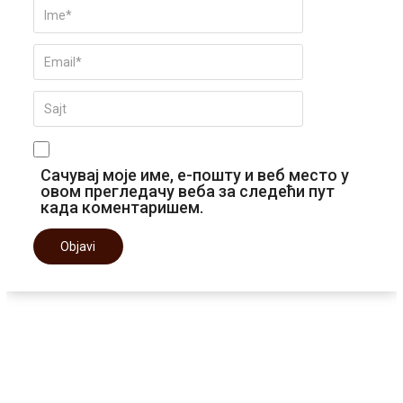
Сачувај моје име, е-пошту и веб место у
овом прегледачу веба за следећи пут
када коментаришем.