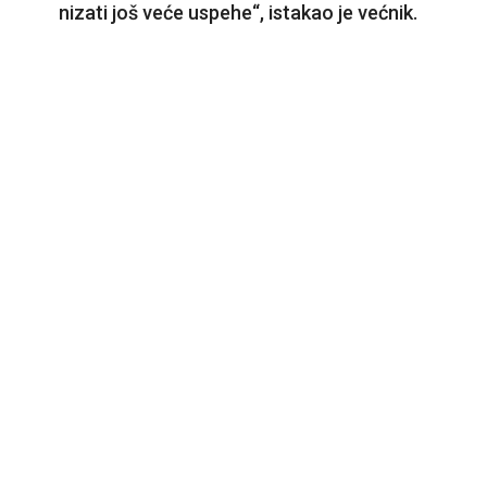
nizati još veće uspehe“, istakao je većnik.