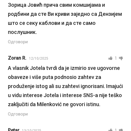
Зорица Јовић прича свим комшијама и
родбини да сте Ви криви заједно са Дензијем
што се секу каблови и да сте само
послушник.
Одговори
Zoran R.
1
12/10/2025
A vlasnik Jotela tvrdi da je izmirio sve ugovorne
obaveze i više puta podnosio zahtev za
produženje istog ali su zahtevi ignorisani. Imajući
u vidu interese Jotela i interese SNS-a nije teško
zaključiti da Milenković ne govori istinu.
Одговори
Petar
1
13/10/2025