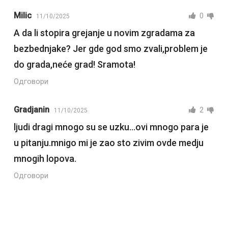
Milic
0
11/10/2025
A da li stopira grejanje u novim zgradama za
bezbednjake? Jer gde god smo zvali,problem je
do grada,neće grad! Sramota!
Одговори
Gradjanin
2
11/10/2025
ljudi dragi mnogo su se uzku…ovi mnogo para je
u pitanju.mnigo mi je zao sto zivim ovde medju
mnogih lopova.
Одговори