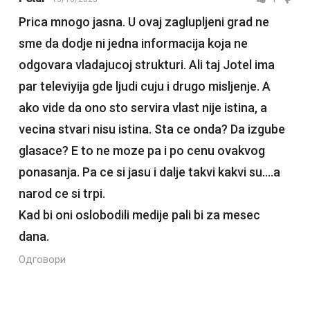
Prica mnogo jasna. U ovaj zaglupljeni grad ne
sme da dodje ni jedna informacija koja ne
odgovara vladajucoj strukturi. Ali taj Jotel ima
par televiyija gde ljudi cuju i drugo misljenje. A
ako vide da ono sto servira vlast nije istina, a
vecina stvari nisu istina. Sta ce onda? Da izgube
glasace? E to ne moze pa i po cenu ovakvog
ponasanja. Pa ce si jasu i dalje takvi kakvi su….a
narod ce si trpi.
Kad bi oni oslobodili medije pali bi za mesec
dana.
Одговори