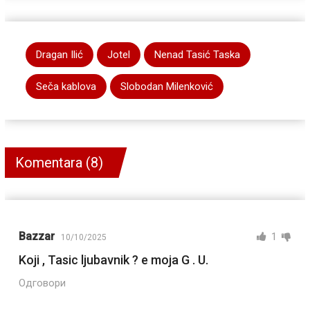
Dragan Ilić
Jotel
Nenad Tasić Taska
Seča kablova
Slobodan Milenković
Komentara (8)
Bazzar
1
10/10/2025
Koji , Tasic ljubavnik ? e moja G . U.
Одговори