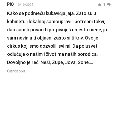
PIO
1
10/10/2025
Kako se podmeću kukavičja jaja. Zato su u
kabinetu i lokalnoj samoupravi i potrebni takvi,
dao sam ti posao ti potpisuješ umesto mene, ja
sam nevin a ti objasni zašto si ti kriv. Ovo je
cirkus koji smo dozvolili svi mi. Da polusvet
odlučuje o našim i životima naših porodica.
Dovoljno je reći Neši, Zupe, Jova, Šone….
Одговори