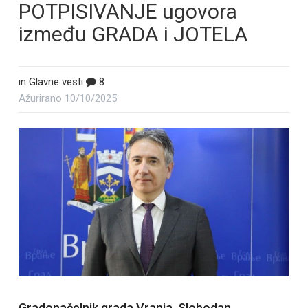
POTPISIVANJE ugovora
između GRADA i JOTELA
in
Glavne vesti
8
Ažurirano
10/10/2025
Gradonačelnik grada Vranja, Slobodan