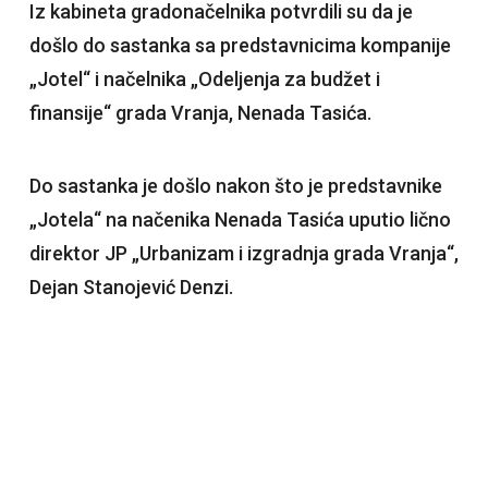
Iz kabineta gradonačelnika potvrdili su da je
došlo do sastanka sa predstavnicima kompanije
„Jotel“ i načelnika „Odeljenja za budžet i
finansije“ grada Vranja, Nenada Tasića.
Do sastanka je došlo nakon što je predstavnike
„Jotela“ na načenika Nenada Tasića uputio lično
direktor JP „Urbanizam i izgradnja grada Vranja“,
Dejan Stanojević Denzi.