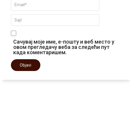
Сачувај моје име, е-пошту и веб место у
овом прегледачу веба за следећи пут
када коментаришем.