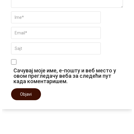
Сачувај моје име, е-пошту и веб место у
овом прегледачу веба за следећи пут
када коментаришем.