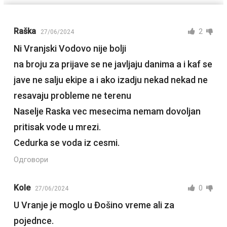
Raška
2
27/06/2024
Ni Vranjski Vodovo nije bolji
na broju za prijave se ne javljaju danima a i kaf se
jave ne salju ekipe a i ako izadju nekad nekad ne
resavaju probleme ne terenu
Naselje Raska vec mesecima nemam dovoljan
pritisak vode u mrezi.
Cedurka se voda iz cesmi.
Одговори
Kole
0
27/06/2024
U Vranje je moglo u Đošino vreme ali za
pojednce.