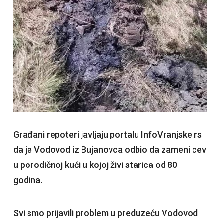
Građani repoteri javljaju portalu InfoVranjske.rs
da je Vodovod iz Bujanovca odbio da zameni cev
u porodičnoj kući u kojoj živi starica od 80
godina.
Svi smo prijavili problem u preduzeću Vodovod