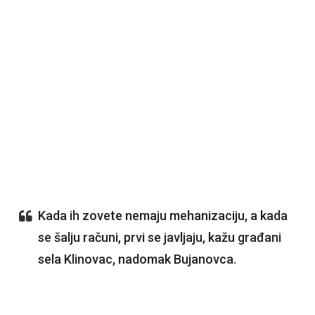
Kada ih zovete nemaju mehanizaciju, a kada
se šalju računi, prvi se javljaju, kažu građani
sela Klinovac, nadomak Bujanovca.