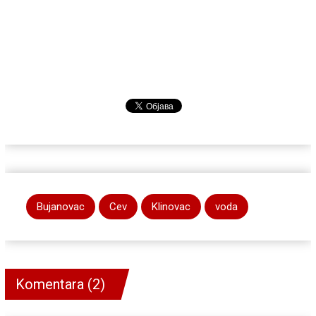
Bujanovac
Cev
Klinovac
voda
Komentara (2)