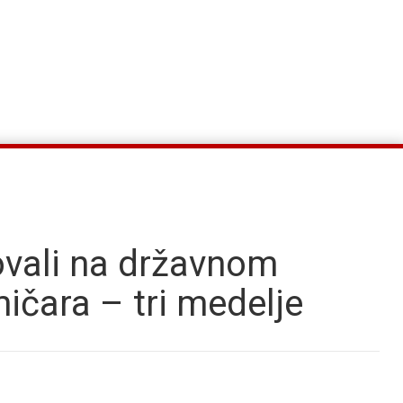
tovali na državnom
mičara – tri medelje