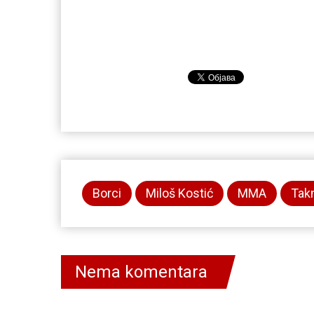
Borci
Miloš Kostić
MMA
Tak
Nema komentara