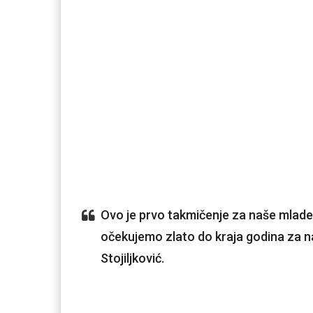
Ovo je prvo takmičenje za naše mlade
očekujemo zlato do kraja godina za naš 
Stojiljković.