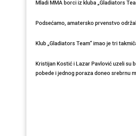
Mladi MMA borci iz kluba „Gladiators Te
Podsećamo, amatersko prvenstvo održal
Klub „Gladiators Team“ imao je tri takmiča
Kristijan Kostić i Lazar Pavlović uzeli s
pobede i jednog poraza doneo srebrnu m