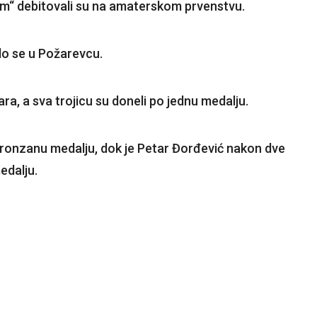
am“ debitovali su na amaterskom prvenstvu.
o se u Požarevcu.
ra, a sva trojicu su doneli po jednu medalju.
u bronzanu medalju, dok je Petar Đorđević nakon dve
edalju.