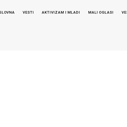
SLOVNA
VESTI
AKTIVIZAM I MLADI
MALI OGLASI
VE