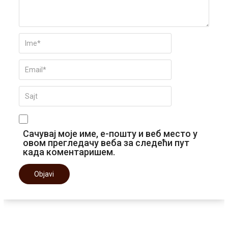
Сачувај моје име, е-пошту и веб место у
овом прегледачу веба за следећи пут
када коментаришем.