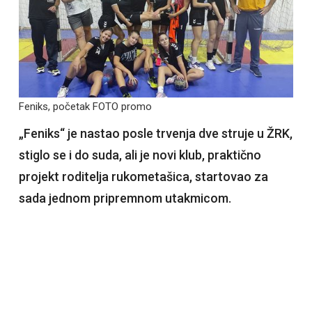
Feniks, početak FOTO promo
„Feniks“ je nastao posle trvenja dve struje u ŽRK,
stiglo se i do suda, ali je novi klub, praktično
projekt roditelja rukometašica, startovao za
sada jednom pripremnom utakmicom.