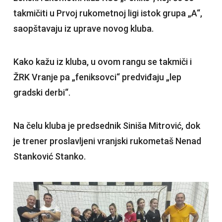
takmičiti u Prvoj rukometnoj ligi istok grupa „A“,
saopštavaju iz uprave novog kluba.
Kako kažu iz kluba, u ovom rangu se takmiči i
ŽRK Vranje pa „feniksovci“ predviđaju „lep
gradski derbi“.
Na čelu kluba je predsednik Siniša Mitrović, dok
je trener proslavljeni vranjski rukometaš Nenad
Stanković Stanko.