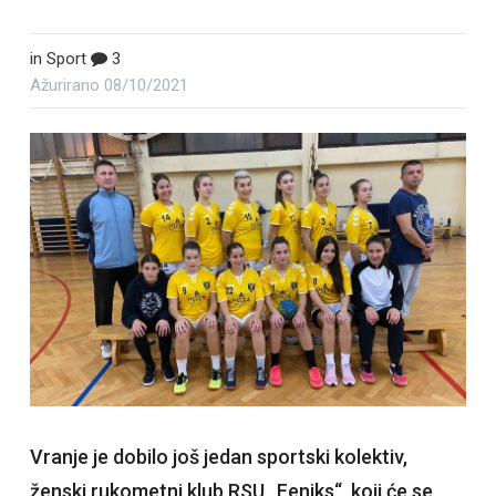
in
Sport
3
Ažurirano
08/10/2021
Vranje je dobilo još jedan sportski kolektiv,
ženski rukometni klub RSU „Feniks“, koji će se