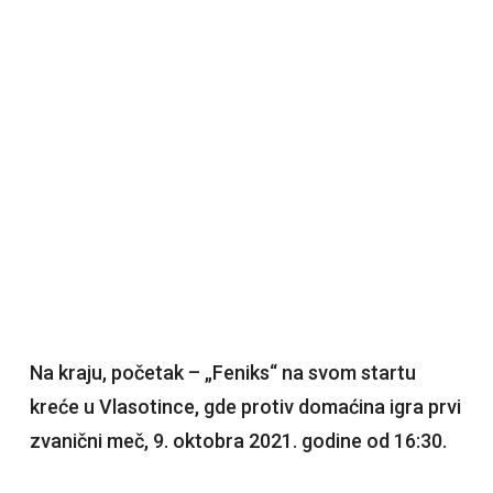
Na kraju, početak – „Feniks“ na svom startu
kreće u Vlasotince, gde protiv domaćina igra prvi
zvanični meč, 9. oktobra 2021. godine od 16:30.