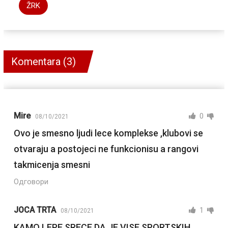
ŽRK
Komentara (3)
Mire
0
08/10/2021
Ovo je smesno ljudi lece komplekse ,klubovi se
otvaraju a postojeci ne funkcionisu a rangovi
takmicenja smesni
Одговори
JOCA TRTA
1
08/10/2021
KAMO LEPE SRECE DA JE VISE SPORTSKIH