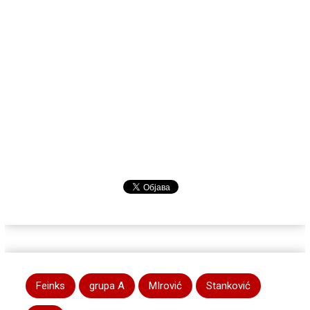
Feinks
grupa A
MIrović
Stanković