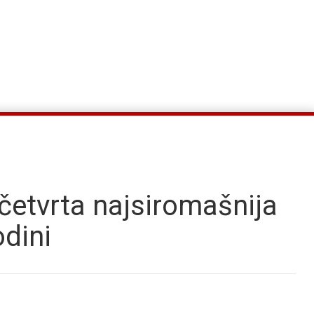
četvrta najsiromašnija
odini