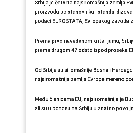
Srbija je četvrta najsiromašnija zemlja
proizvodu po stanovniku i standardizovan
podaci EUROSTATA, Evropskog zavoda za s
Prema prvo navedenom kriterijumu, Srbija 
prema drugom 47 odsto ispod proseka E
Od Srbije su siromašnije Bosna i Hercegov
najsiromašnija zemlja Evrope mereno po
Među članicama EU, najsiromašnija je Bug
ali su u odnosu na Srbiju u znatno povo