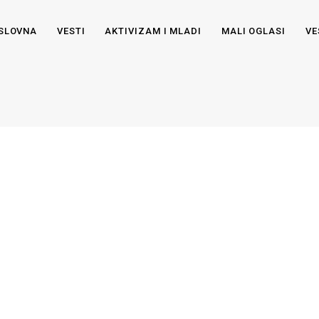
SLOVNA
VESTI
AKTIVIZAM I MLADI
MALI OGLASI
VE