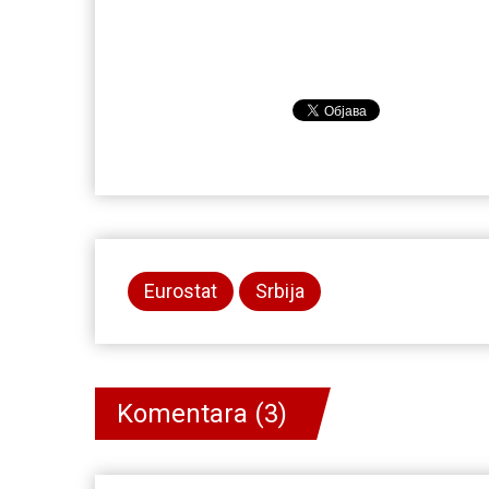
Eurostat
Srbija
Komentara (3)