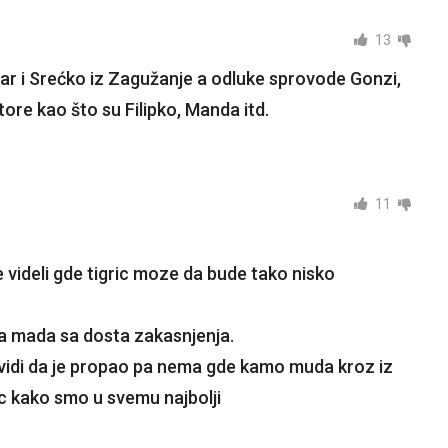
13
ar i Srećko iz Zagužanje a odluke sprovode Gonzi,
tore kao što su Filipko, Manda itd.
11
e videli gde tigric moze da bude tako nisko
na mada sa dosta zakasnjenja.
e vidi da je propao pa nema gde kamo muda kroz iz
c kako smo u svemu najbolji