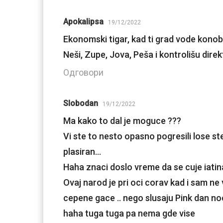
Apokalipsa
19/12/2022
Ekonomski tigar, kad ti grad vode konob
Neši, Zupe, Jova, Peša i kontrolišu direk
Одговори
Slobodan
19/12/2022
Ma kako to dal je moguce ???
Vi ste to nesto opasno pogresili lose st
plasiran…
Haha znaci doslo vreme da se cuje iati
Ovaj narod je pri oci corav kad i sam n
cepene gace .. nego slusaju Pink dan no
haha tuga tuga pa nema gde vise