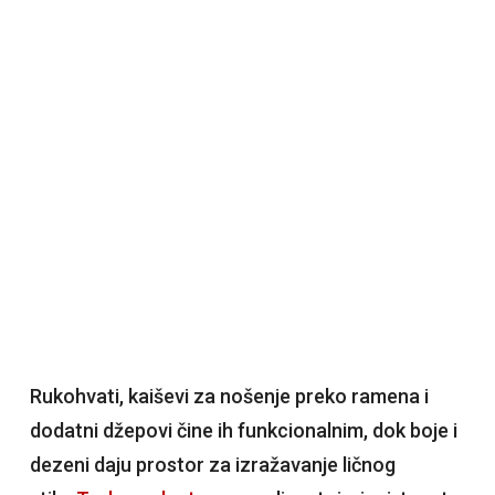
Rukohvati, kaiševi za nošenje preko ramena i
dodatni džepovi čine ih funkcionalnim, dok boje i
dezeni daju prostor za izražavanje ličnog