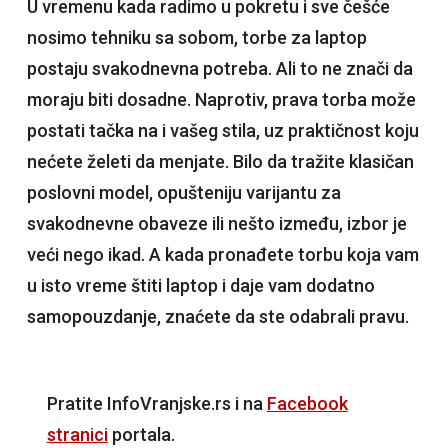
U vremenu kada radimo u pokretu i sve češće
nosimo tehniku sa sobom, torbe za laptop
postaju svakodnevna potreba. Ali to ne znači da
moraju biti dosadne. Naprotiv, prava torba može
postati tačka na i vašeg stila, uz praktičnost koju
nećete želeti da menjate. Bilo da tražite klasičan
poslovni model, opušteniju varijantu za
svakodnevne obaveze ili nešto između, izbor je
veći nego ikad. A kada pronađete torbu koja vam
u isto vreme štiti laptop i daje vam dodatno
samopouzdanje, znaćete da ste odabrali pravu.
Pratite InfoVranjske.rs i na
Facebook
stranici
portala.