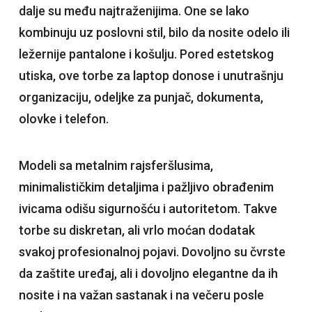
dalje su među najtraženijima. One se lako
kombinuju uz poslovni stil, bilo da nosite odelo ili
ležernije pantalone i košulju. Pored estetskog
utiska, ove torbe za laptop donose i unutrašnju
organizaciju, odeljke za punjač, dokumenta,
olovke i telefon.
Modeli sa metalnim rajsferšlusima,
minimalističkim detaljima i pažljivo obrađenim
ivicama odišu sigurnošću i autoritetom. Takve
torbe su diskretan, ali vrlo moćan dodatak
svakoj profesionalnoj pojavi. Dovoljno su čvrste
da zaštite uređaj, ali i dovoljno elegantne da ih
nosite i na važan sastanak i na večeru posle