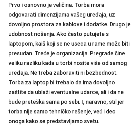
Prvo i osnovno je veličina. Torba mora
odgovarati dimenzijama vašeg uređaja, uz
dovoljno prostora za kablove i dodatke. Drugo je
udobnost nošenja. Ako često putujete s
laptopom, kaiš koji se ne useca u rame može biti
presudan. Treće je organizacija. Pregrade čine
veliku razliku kada u torbi nosite više od samog
uređaja. Ne treba zaboraviti ni bezbednost.
Torba za laptop bi trebalo da ima dovoljno
zaštite da ublaži eventualne udarce, ali i da ne
bude preteška sama po sebi. I, naravno, stil jer
torba nije samo tehničko rešenje, već i deo
onoga kako se predstavljamo svetu.