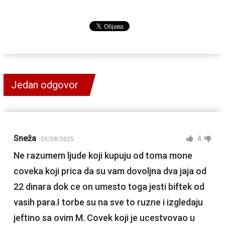
Jedan odgovor
Sneža
4
05/08/2025
Ne razumem ljude koji kupuju od toma mone
coveka koji prica da su vam dovoljna dva jaja od
22 dinara dok ce on umesto toga jesti biftek od
vasih para.I torbe su na sve to ruzne i izgledaju
jeftino sa ovim M. Covek koji je ucestvovao u