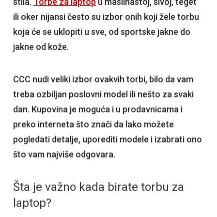
stila.
Torbe za laptop
u maslinastoj, sivoj, teget
ili oker nijansi često su izbor onih koji žele torbu
koja će se uklopiti u sve, od sportske jakne do
jakne od kože.
CCC nudi veliki izbor ovakvih torbi, bilo da vam
treba ozbiljan poslovni model ili nešto za svaki
dan. Kupovina je moguća i u prodavnicama i
preko interneta što znači da lako možete
pogledati detalje, uporediti modele i izabrati ono
što vam najviše odgovara.
Šta je važno kada birate torbu za
laptop?