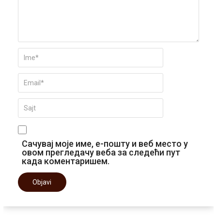
Сачувај моје име, е-пошту и веб место у
овом прегледачу веба за следећи пут
када коментаришем.