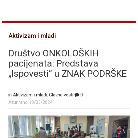
Aktivizam i mladi
Društvo ONKOLOŠKIH
pacijenata: Predstava
„Ispovesti“ u ZNAK PODRŠKE
in
Aktivizam i mladi
,
Glavne vesti
0
Ažurirano
18/03/2024