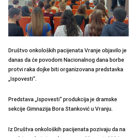
Društvo onkoloških pacijenata Vranje objavilo je
danas da će povodom Nacionalnog dana borbe
protvi raka dojke biti organizovana predstavka
„Ispovesti“.
Predstava „Ispovesti“ produkcija je dramske
sekcije Gimnazija Bora Stanković u Vranju.
Iz Društva onkoloških pacijenata pozivaju da na