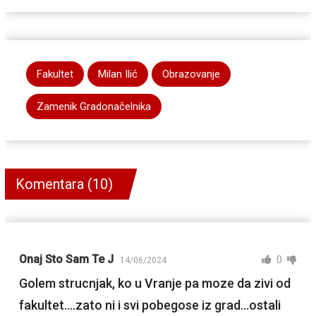
Fakultet
Milan Ilić
Obrazovanje
Zamenik Gradonačelnika
Komentara (10)
Onaj Sto Sam Te J
0
14/06/2024
Golem strucnjak, ko u Vranje pa moze da zivi od
fakultet….zato ni i svi pobegose iz grad…ostali