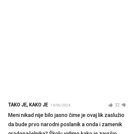
TAKO JE, KAKO JE
32
14/06/2024
Meni nikad nije bilo jasno čime je ovaj lik zaslužio
da bude prvo narodni poslanik a onda i zamenik
gradonačelnika? Školu vidimo kako je završio,