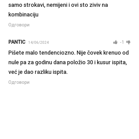
samo strokavi, nemijeni i ovi sto ziviv na
kombinaciju
Одговори
PANTIC
-1
14/06/2024
Pišete malo tendenciozno. Nije čovek krenuo od
nule pa za godinu dana položio 30 i kusur ispita,
već je dao razliku ispita.
Одговори