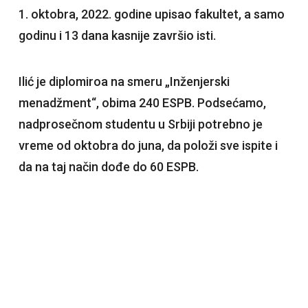
1. oktobra, 2022. godine upisao fakultet, a samo
godinu i 13 dana kasnije završio isti.
Ilić je diplomiroa na smeru „Inženjerski
menadžment“, obima 240 ESPB. Podsećamo,
nadprosečnom studentu u Srbiji potrebno je
vreme od oktobra do juna, da položi sve ispite i
da na taj način dođe do 60 ESPB.