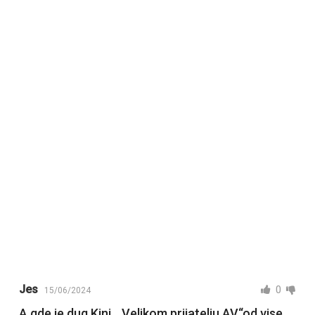
Jes
0
15/06/2024
A gde je dug Kini. „Velikom prijatelju AV“od vise