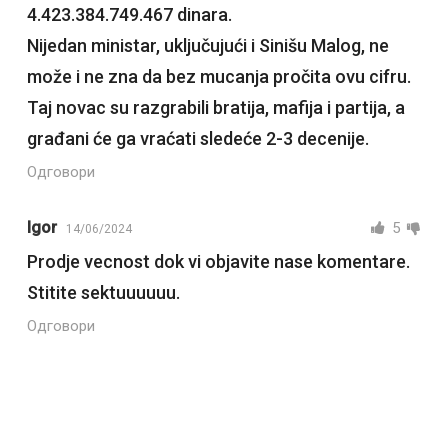
4.423.384.749.467 dinara.
Nijedan ministar, uključujući i Sinišu Malog, ne
može i ne zna da bez mucanja pročita ovu cifru.
Taj novac su razgrabili bratija, mafija i partija, a
građani će ga vraćati sledeće 2-3 decenije.
Одговори
Igor
5
14/06/2024
Prodje vecnost dok vi objavite nase komentare.
Stitite sektuuuuuu.
Одговори