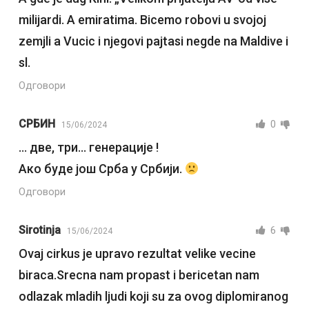
milijardi. A emiratima. Bicemo robovi u svojoj
zemjli a Vucic i njegovi pajtasi negde na Maldive i
sl.
Одговори
СРБИН
0
15/06/2024
… две, три… генерације !
Ако буде још Срба у Србији.
Одговори
Sirotinja
6
15/06/2024
Ovaj cirkus je upravo rezultat velike vecine
biraca.Srecna nam propast i bericetan nam
odlazak mladih ljudi koji su za ovog diplomiranog