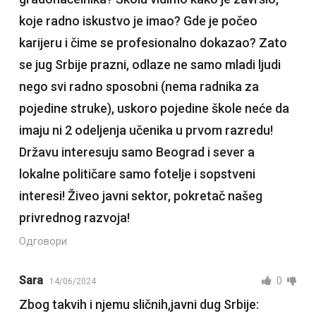
koje radno iskustvo je imao? Gde je počeo
karijeru i čime se profesionalno dokazao? Zato
se jug Srbije prazni, odlaze ne samo mladi ljudi
nego svi radno sposobni (nema radnika za
pojedine struke), uskoro pojedine škole neće da
imaju ni 2 odeljenja učenika u prvom razredu!
Državu interesuju samo Beograd i sever a
lokalne političare samo fotelje i sopstveni
interesi! Živeo javni sektor, pokretač našeg
privrednog razvoja!
Одговори
Sara
0
14/06/2024
Zbog takvih i njemu sličnih,javni dug Srbije: