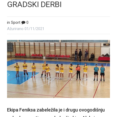
GRADSKI DERBI
in
Sport
0
Ažurirano
01/11/2021
Ekipa Feniksa zabeležila je i drugu ovogodišnju