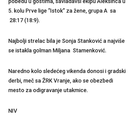
pobedu u gostima, savladavši ekipu Aleksinca u
5. kolu Prve lige “Istok” za žene, grupa A sa
28:17 (18:9).
Najbolji strelac bila je Sonja Stanković a najviše
se istakla golman Miljana Stamenković.
Naredno kolo sledećeg vikenda donosi i gradski
derbi, meč sa ŽRK Vranje, ako se obezbedi
mesto za odigravanje utakmice.
NIV