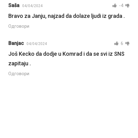
Saša
-4
04/04/2024
Bravo za Janju, najzad da dolaze ljudi iz grada .
Одговори
Banjac
6
04/04/2024
Još Kecko da dodje u Komrad i da se svi iz SNS
zapitaju .
Одговори