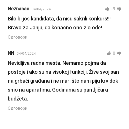
Neznanac
-9
04/04/2024
Bilo bi jos kandidata, da nisu sakrili konkurs!!!
Bravo za Janju, da konacno ono zlo ode!
Одговори
NN
0
04/04/2024
Nevidljiva radna mesta. Nemamo pojma da
postoje i ako su na visokoj funkciji. Žive svoj san
na grbači građana i ne mari što nam piju krv dok
smo na aparatima. Godinama su pantljičara
budžeta.
Одговори