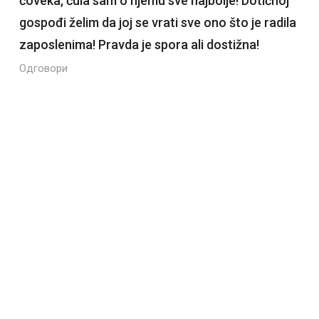
čoveka, čula sam o njemu sve najbolje! Dotičnoj
gospođi želim da joj se vrati sve ono što je radila
zaposlenima! Pravda je spora ali dostižna!
Одговори