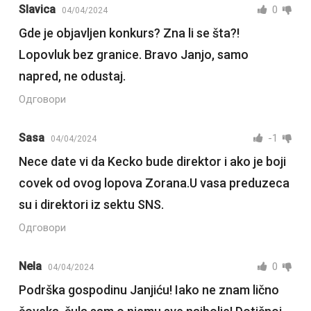
Slavica
0
04/04/2024
Gde je objavljen konkurs? Zna li se šta?!
Lopovluk bez granice. Bravo Janjo, samo
napred, ne odustaj.
Одговори
Sasa
-1
04/04/2024
Nece date vi da Kecko bude direktor i ako je boji
covek od ovog lopova Zorana.U vasa preduzeca
su i direktori iz sektu SNS.
Одговори
Nela
0
04/04/2024
Podrška gospodinu Janjiću! Iako ne znam lično