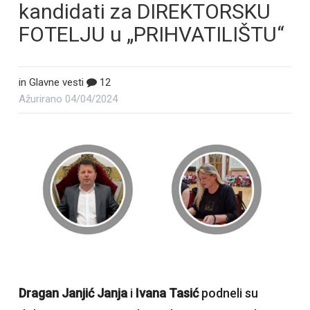
kandidati za DIREKTORSKU
FOTELJU u „PRIHVATILIŠTU“
in
Glavne vesti
12
Ažurirano
04/04/2024
Dragan Janjić Janja
i
Ivana Tasić
podneli su