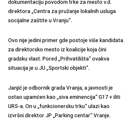
dokumentaciju povodom trke za mesto v.d.
direktora „Centra za pružanje lokalnih usluga
socijalne zaštite u Vranju“.
Ovo nije jedini primer gde postoje više kandidata
za direktorsko mesto iz koalicije koja čini
gradsku vlast. Pored „Prihvatilišta“ ovakva
situacija je u JU „Sportski objekti“.
Janjić je odbornik grada Vranja, a javnosti je
ostao upamćen kao „siva eminencija“ G17 + iliti
URS-a. On u „funkcionersku trku“ ulazi kao
izvršni direktor JP „Parking centar“ Vranje.