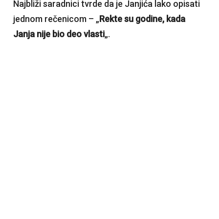
Najbliži saradnici tvrde da je Janjića lako opisati
jednom rečenicom – „
Rekte su godine, kada
Janja nije bio deo vlasti
„.