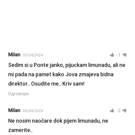
Milan
-1
05/04/2024
Sedim si u Ponte janko, pijuckam limunadu, ali ne
mi pada na pamet kako Jova zmajeva bidna
direktor.. Osudite me.. Kriv sam!
Одговори
Milan
-2
05/04/2024
Ne nosim naočare dok pijem limunadu, ne
zamerite..