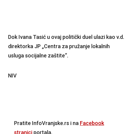
Dok Ivana Tasić u ovaj politički duel ulazi kao v.d.
direktorka JP „Centra za pružanje lokalnih
usluga socijalne zaštite“.
NIV
Pratite InfoVranjske.rs i na
Facebook
stranici
portala.