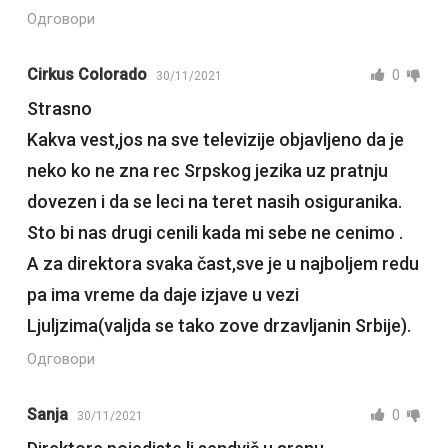
Одговори
Cirkus Colorado
0
30/11/2021
Strasno
Kakva vest,jos na sve televizije objavljeno da je
neko ko ne zna rec Srpskog jezika uz pratnju
dovezen i da se leci na teret nasih osiguranika.
Sto bi nas drugi cenili kada mi sebe ne cenimo .
A za direktora svaka čast,sve je u najboljem redu
pa ima vreme da daje izjave u vezi
Ljuljzima(valjda se tako zove drzavljanin Srbije).
Одговори
Sanja
0
30/11/2021