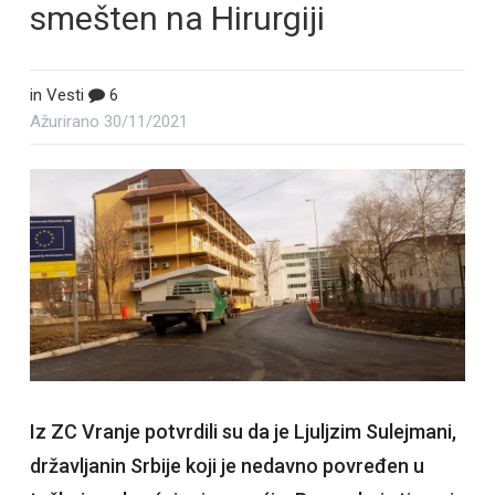
smešten na Hirurgiji
in
Vesti
6
Ažurirano
30/11/2021
Iz ZC Vranje potvrdili su da je Ljuljzim Sulejmani,
državljanin Srbije koji je nedavno povređen u