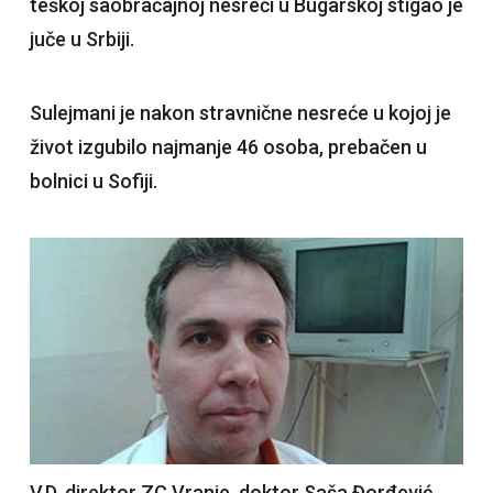
teškoj saobraćajnoj nesreći u Bugarskoj stigao je
juče u Srbiji.
Sulejmani je nakon stravnične nesreće u kojoj je
život izgubilo najmanje 46 osoba, prebačen u
bolnici u Sofiji.
V.D. direktor ZC Vranje, doktor Saša Đorđević