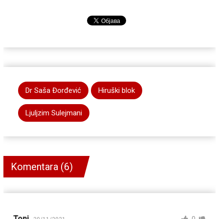
Dr Saša Đorđević
Hiruški blok
Ljuljzim Sulejmani
Komentara (6)
Тоni
0