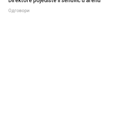
Direktore pojediste li sendvič u arenu
Одговори