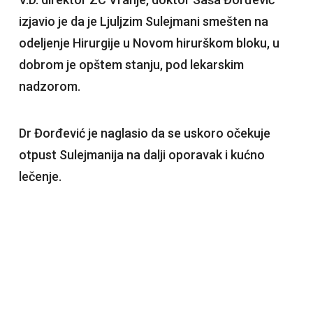
izjavio je da je Ljuljzim Sulejmani smešten na
odeljenje Hirurgije u Novom hirurškom bloku, u
dobrom je opštem stanju, pod lekarskim
nadzorom.
Dr Đorđević je naglasio da se uskoro očekuje
otpust Sulejmanija na dalji oporavak i kućno
lečenje.