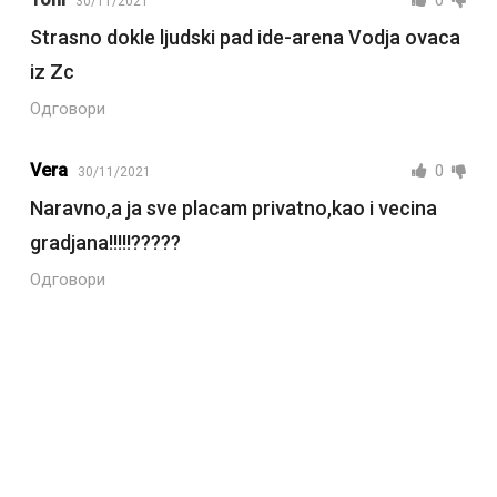
30/11/2021
Strasno dokle ljudski pad ide-arena Vodja ovaca
iz Zc
Одговори
Vera
0
30/11/2021
Naravno,a ja sve placam privatno,kao i vecina
gradjana!!!!!?????
Одговори