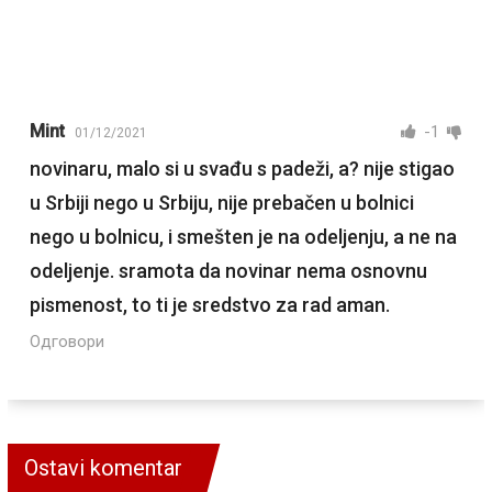
Mint
-1
01/12/2021
novinaru, malo si u svađu s padeži, a? nije stigao
u Srbiji nego u Srbiju, nije prebačen u bolnici
nego u bolnicu, i smešten je na odeljenju, a ne na
odeljenje. sramota da novinar nema osnovnu
pismenost, to ti je sredstvo za rad aman.
Одговори
Ostavi komentar