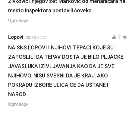
Živković i njegov zet Marković od mehaničara na
mesto inspektora postavili čoveka.
Одговори
Lopovi
7
28/03/2022
NA SNS LOPOVI I NJIHOVI TEPACI KOJE SU
ZAPOSLILI DA TEPAV DOSTA JE BILO PLJACKE
JAVASLUKA IZIVLJAVANJA KAO DA JE SVE
NJIHOVO. NISU SVESNI DA JE KRAJ. AKO
POKRADU IZBORE ULICA CE DA USTANE I
NAROD
Одговори