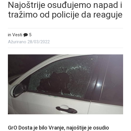
Najoštrije osuđujemo napad i
tražimo od policije da reaguje
in
Vesti
5
Ažurirano
28/03/2022
GrO Dosta je bilo Vranje, najoštije je osudio