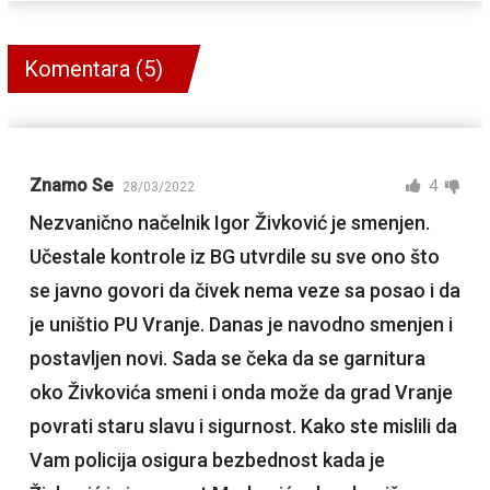
Komentara (5)
Znamo Se
4
28/03/2022
Nezvanično načelnik Igor Živković je smenjen.
Učestale kontrole iz BG utvrdile su sve ono što
se javno govori da čivek nema veze sa posao i da
je uništio PU Vranje. Danas je navodno smenjen i
postavljen novi. Sada se čeka da se garnitura
oko Živkovića smeni i onda može da grad Vranje
povrati staru slavu i sigurnost. Kako ste mislili da
Vam policija osigura bezbednost kada je