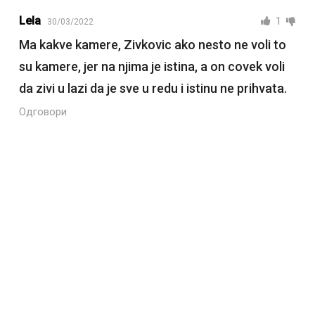
Lela
1
30/03/2022
Ma kakve kamere, Zivkovic ako nesto ne voli to
su kamere, jer na njima je istina, a on covek voli
da zivi u lazi da je sve u redu i istinu ne prihvata.
Одговори