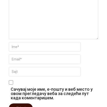
Сачувај моје име, е-пошту и веб место у
овом прегледачу веба за следећи пут
када коментаришем.