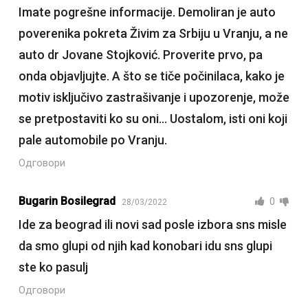
Imate pogrešne informacije. Demoliran je auto
poverenika pokreta Živim za Srbiju u Vranju, a ne
auto dr Jovane Stojković. Proverite prvo, pa
onda objavljujte. A što se tiče počinilaca, kako je
motiv isključivo zastrašivanje i upozorenje, može
se pretpostaviti ko su oni… Uostalom, isti oni koji
pale automobile po Vranju.
Одговори
Bugarin Bosilegrad
0
28/03/2022
Ide za beograd ili novi sad posle izbora sns misle
da smo glupi od njih kad konobari idu sns glupi
ste ko pasulj
Одговори