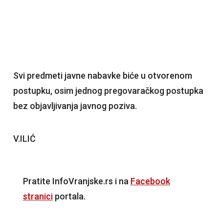
Svi predmeti javne nabavke biće u otvorenom
postupku, osim jednog pregovaračkog postupka
bez objavljivanja javnog poziva.
V.ILIĆ
Pratite InfoVranjske.rs i na
Facebook
stranici
portala.