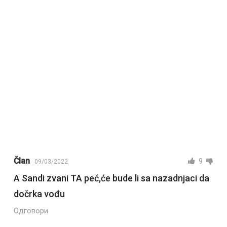
Član
9
09/03/2022
A Sandi zvani TA peć,će bude li sa nazadnjaci da
dočrka vođu
Одговори