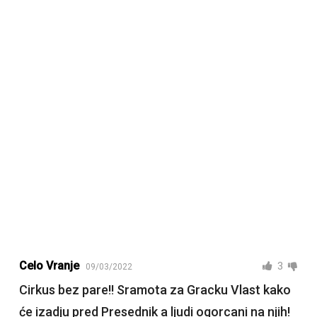
Celo Vranje
3
09/03/2022
Cirkus bez pare!! Sramota za Gracku Vlast kako
će izadju pred Presednik a ljudi ogorcani na njih!