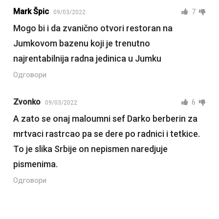
Mark Špic
7
09/03/2022
Mogo bi i da zvanično otvori restoran na
Jumkovom bazenu koji je trenutno
najrentabilnija radna jedinica u Jumku
Одговори
Zvonko
6
09/03/2022
A zato se onaj maloumni sef Darko berberin za
mrtvaci rastrcao pa se dere po radnici i tetkice.
To je slika Srbije on nepismen naredjuje
pismenima.
Одговори