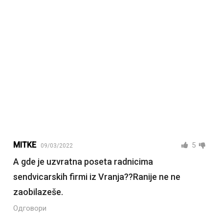
MITKE
5
09/03/2022
A gde je uzvratna poseta radnicima
sendvicarskih firmi iz Vranja??Ranije ne ne
zaobilazeše.
Одговори