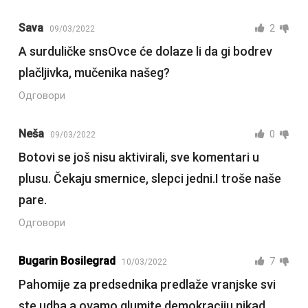
Sava
2
09/03/2022
A surduličke snsOvce će dolaze li da gi bodrev
plačljivka, mučenika našeg?
Одговори
Neša
0
09/03/2022
Botovi se još nisu aktivirali, sve komentari u
plusu. Čekaju smernice, slepci jedni.I troše naše
pare.
Одговори
Bugarin Bosilegrad
7
10/03/2022
Pahomije za predsednika predlaže vranjske svi
ste udba a ovamo glumite demokraciju nikad