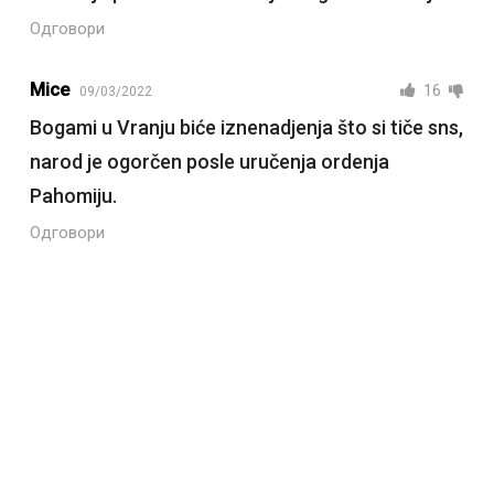
Одговори
Mice
16
09/03/2022
Bogami u Vranju biće iznenadjenja što si tiče sns,
narod je ogorčen posle uručenja ordenja
Pahomiju.
Одговори