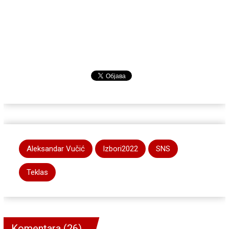
Aleksandar Vučić
Izbori2022
SNS
Teklas
Komentara (26)