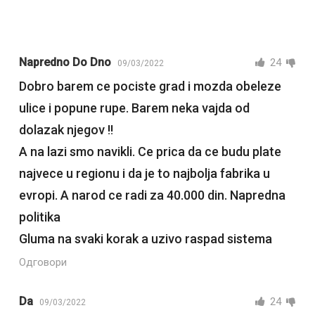
Napredno Do Dno
24
09/03/2022
Dobro barem ce pociste grad i mozda obeleze
ulice i popune rupe. Barem neka vajda od
dolazak njegov !!
A na lazi smo navikli. Ce prica da ce budu plate
najvece u regionu i da je to najbolja fabrika u
evropi. A narod ce radi za 40.000 din. Napredna
politika
Gluma na svaki korak a uzivo raspad sistema
Одговори
Da
24
09/03/2022