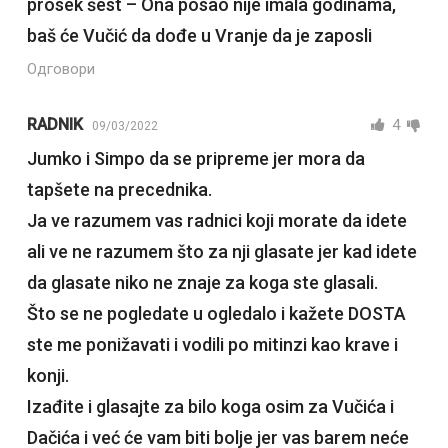
prosek šest – Ona posao nije imala godinama,
baš će Vučić da dođe u Vranje da je zaposli
Одговори
RADNIK
4
09/03/2022
Jumko i Simpo da se pripreme jer mora da
tapšete na precednika.
Ja ve razumem vas radnici koji morate da idete
ali ve ne razumem što za nji glasate jer kad idete
da glasate niko ne znaje za koga ste glasali.
Što se ne pogledate u ogledalo i kažete DOSTA
ste me ponižavati i vodili po mitinzi kao krave i
konji.
Izađite i glasajte za bilo koga osim za Vučića i
Dačića i već će vam biti bolje jer vas barem neće