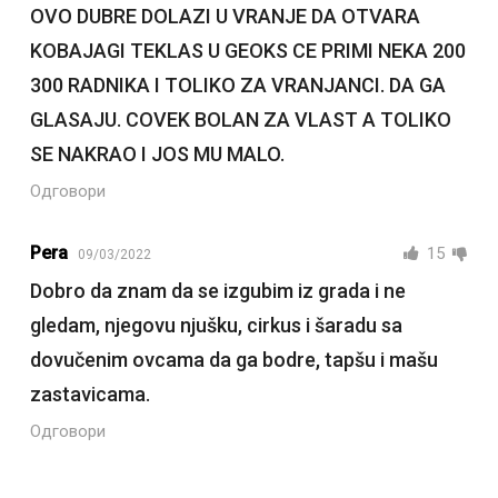
OVO DUBRE DOLAZI U VRANJE DA OTVARA
KOBAJAGI TEKLAS U GEOKS CE PRIMI NEKA 200
300 RADNIKA I TOLIKO ZA VRANJANCI. DA GA
GLASAJU. COVEK BOLAN ZA VLAST A TOLIKO
SE NAKRAO I JOS MU MALO.
Одговори
Pera
15
09/03/2022
Dobro da znam da se izgubim iz grada i ne
gledam, njegovu njušku, cirkus i šaradu sa
dovučenim ovcama da ga bodre, tapšu i mašu
zastavicama.
Одговори