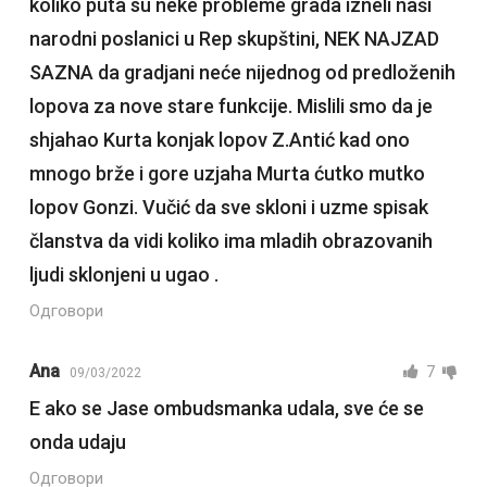
koliko puta su neke probleme grada izneli naši
narodni poslanici u Rep skupštini, NEK NAJZAD
SAZNA da gradjani neće nijednog od predloženih
lopova za nove stare funkcije. Mislili smo da je
shjahao Kurta konjak lopov Z.Antić kad ono
mnogo brže i gore uzjaha Murta ćutko mutko
lopov Gonzi. Vučić da sve skloni i uzme spisak
članstva da vidi koliko ima mladih obrazovanih
ljudi sklonjeni u ugao .
Одговори
Ana
7
09/03/2022
E ako se Jase ombudsmanka udala, sve će se
onda udaju
Одговори