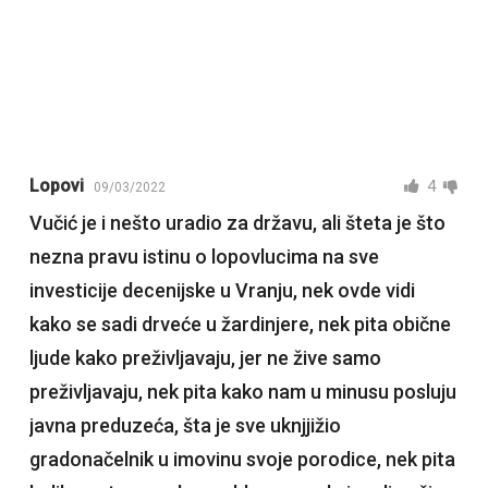
Lopovi
4
09/03/2022
Vučić je i nešto uradio za državu, ali šteta je što
nezna pravu istinu o lopovlucima na sve
investicije decenijske u Vranju, nek ovde vidi
kako se sadi drveće u žardinjere, nek pita obične
ljude kako preživljavaju, jer ne žive samo
preživljavaju, nek pita kako nam u minusu posluju
javna preduzeća, šta je sve uknjjižio
gradonačelnik u imovinu svoje porodice, nek pita