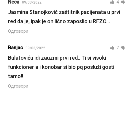
Neca
4
09/03/2022
Jasmina Stanojković zaštitnik pacijenata u prvi
red da je, ipak je on lično zaposlio u RFZO…
Одговори
Banjac
7
09/03/2022
Bulatoviću idi zauzmi prvi red.. Ti si visoki
funkcioner a i konobar si bio pq posluži gosti
tamo!!
Одговори