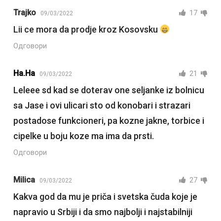
Trajko
17
09/03/2022
Lii ce mora da prodje kroz Kosovsku
Одговори
Ha.ha
21
09/03/2022
Leleee sd kad se doterav one seljanke iz bolnicu
sa Jase i ovi ulicari sto od konobari i strazari
postadose funkcioneri, pa kozne jakne, torbice i
cipelke u boju koze ma ima da prsti.
Одговори
Milica
27
09/03/2022
Kakva god da mu je priča i svetska čuda koje je
napravio u Srbiji i da smo najbolji i najstabilniji