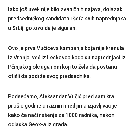
Iako još uvek nije bilo zvaničnih najava, dolazak
predsedničkog kandidata i šefa svih naprednjaka
u Srbiji gotovo da je siguran.
Ovo je prva Vučićeva kampanja koja nije krenula
iz Vranja, već iz Leskovca kada su naprednjaci iz
Pčinjskog okruga i oni koji to žele da postanu
otišli da podrže svog predsednika.
Podsećamo, Aleksandar Vučić pred sam kraj
prošle godine u raznim medijima izjavljivao je
kako će naći rešenje za 1000 radnika, nakon
odlaska Geox-a iz grada.