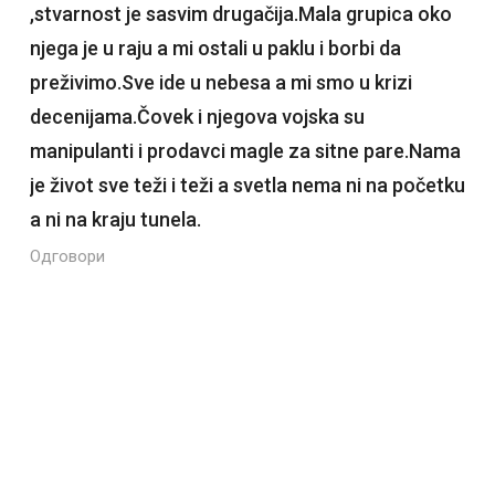
,stvarnost je sasvim drugačija.Mala grupica oko
njega je u raju a mi ostali u paklu i borbi da
preživimo.Sve ide u nebesa a mi smo u krizi
decenijama.Čovek i njegova vojska su
manipulanti i prodavci magle za sitne pare.Nama
je život sve teži i teži a svetla nema ni na početku
a ni na kraju tunela.
Одговори