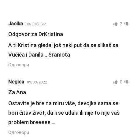
Jacika
2
09/03/2022
Odgovor za DrKristina
A ti Kristina gledaj još neki put da se slikaš sa
Vučića i Danila… Sramota
Одговори
Negica
0
09/03/2022
Za Ana
Ostavite je bre na miru više, devojka sama se
bori čitav život, da li se udala ili nije to nije vaš
problem breeeee….
Одговори