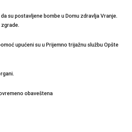
 da su postavljene bombe u Domu zdravlja Vranje.
z zgrade.
pomoć upućeni su u Prijemno trijažnu službu Opšte
rgani.
agovremeno obaveštena