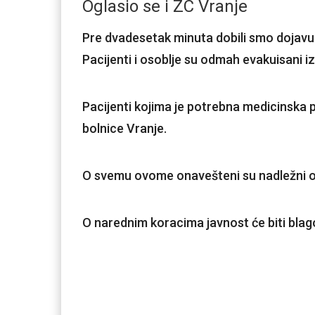
Oglasio se i ZC Vranje
Pre dvadesetak minuta dobili smo dojavu
Pacijenti i osoblje su odmah evakuisani i
Pacijenti kojima je potrebna medicinska 
bolnice Vranje.
O svemu ovome onavešteni su nadležni o
O narednim koracima javnost će biti bl