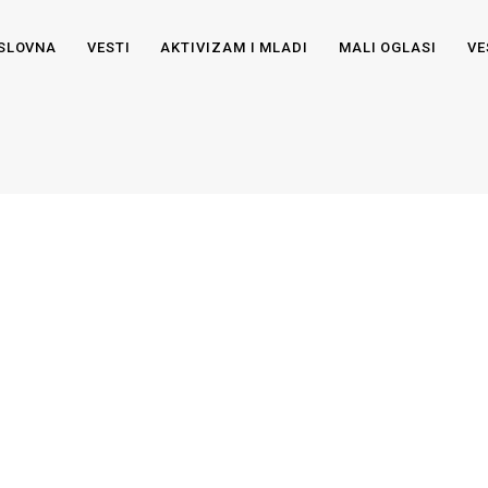
SLOVNA
VESTI
AKTIVIZAM I MLADI
MALI OGLASI
VE