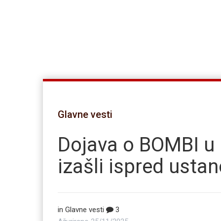
Glavne vesti
Dojava o BOMBI u 
izašli ispred usta
in
Glavne vesti
3