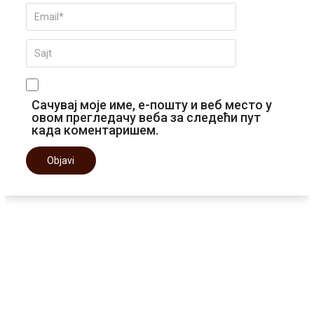
Сачувај моје име, е-пошту и веб место у
овом прегледачу веба за следећи пут
када коментаришем.