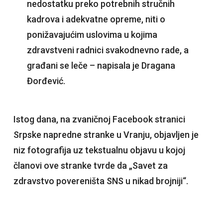
nedostatku preko potrebnih stručnih
kadrova i adekvatne opreme, niti o
ponižavajućim uslovima u kojima
zdravstveni radnici svakodnevno rade, a
građani se leče – napisala je Dragana
Đorđević.
Istog dana, na zvaničnoj Facebook stranici
Srpske napredne stranke u Vranju, objavljen je
niz fotografija uz tekstualnu objavu u kojoj
članovi ove stranke tvrde da „Savet za
zdravstvo povereništa SNS u nikad brojniji“.