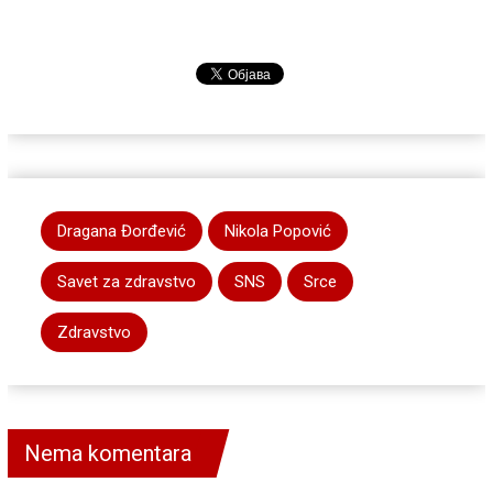
Dragana Đorđević
Nikola Popović
Savet za zdravstvo
SNS
Srce
Zdravstvo
Nema komentara