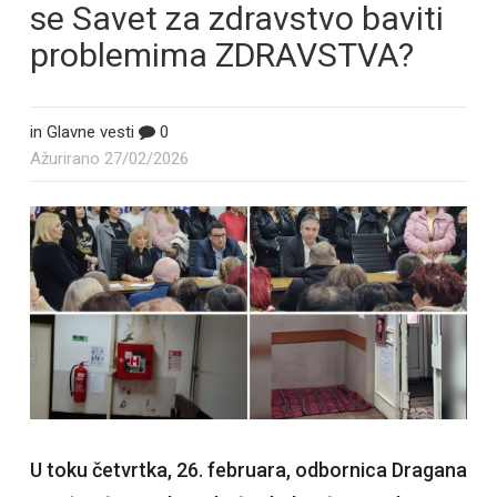
se Savet za zdravstvo baviti
problemima ZDRAVSTVA?
in
Glavne vesti
0
Ažurirano
27/02/2026
U toku četvrtka, 26. februara, odbornica Dragana