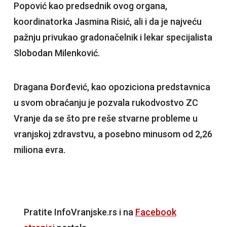
Popović kao predsednik ovog organa,
koordinatorka Jasmina Risić, ali i da je najveću
pažnju privukao gradonačelnik i lekar specijalista
Slobodan Milenković.
Dragana Đorđević, kao opoziciona predstavnica
u svom obraćanju je pozvala rukodvostvo ZC
Vranje da se što pre reše stvarne probleme u
vranjskoj zdravstvu, a posebno minusom od 2,26
miliona evra.
Pratite InfoVranjske.rs i na
Facebook