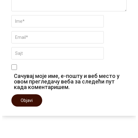
Сачувај моје име, е-пошту и веб место у
овом прегледачу веба за следећи пут
када коментаришем.