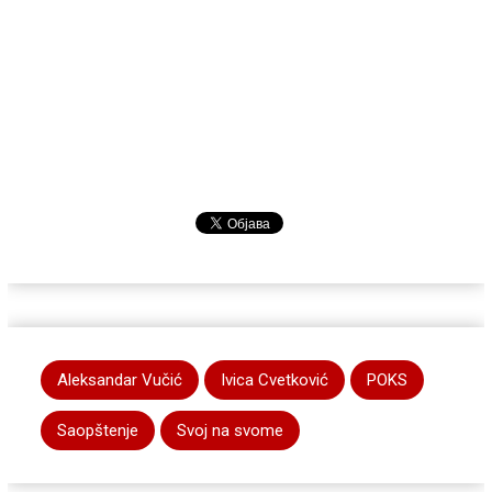
Aleksandar Vučić
Ivica Cvetković
POKS
Saopštenje
Svoj na svome