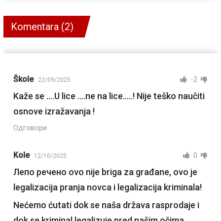
Komentara (2)
Škole
-2
22/09/2025
Kaže se ….U lice ….ne na lice…..! Nije teško naučiti
osnove izražavanja !
Одговори
Kole
0
12/10/2025
Лепо речено ovo nije briga za građane, ovo je
legalizacija pranja novca i legalizacija kriminala!
​Nećemo ćutati dok se naša država rasprodaje i
dok se kriminal legalizuje pred našim očima.