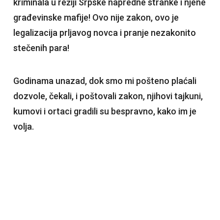
kriminala u režiji Srpske napredne stranke i njene
građevinske mafije! Ovo nije zakon, ovo je
legalizacija prljavog novca i pranje nezakonito
stečenih para!
​Godinama unazad, dok smo mi pošteno plaćali
dozvole, čekali, i poštovali zakon, njihovi tajkuni,
kumovi i ortaci gradili su bespravno, kako im je
volja.