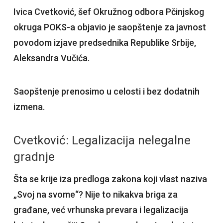
Ivica Cvetković, šef Okružnog odbora Pčinjskog
okruga POKS-a objavio je saopštenje za javnost
povodom izjave predsednika Republike Srbije,
Aleksandra Vučića.
Saopštenje prenosimo u celosti i bez dodatnih
izmena.
Cvetković: ​Legalizacija nelegalne
gradnje
​Šta se krije iza predloga zakona koji vlast naziva
„Svoj na svome“? Nije to nikakva briga za
građane, već vrhunska prevara i legalizacija