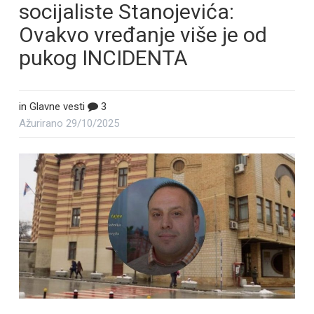
socijaliste Stanojevića:
Ovakvo vređanje više je od
pukog INCIDENTA
in
Glavne vesti
3
Ažurirano
29/10/2025