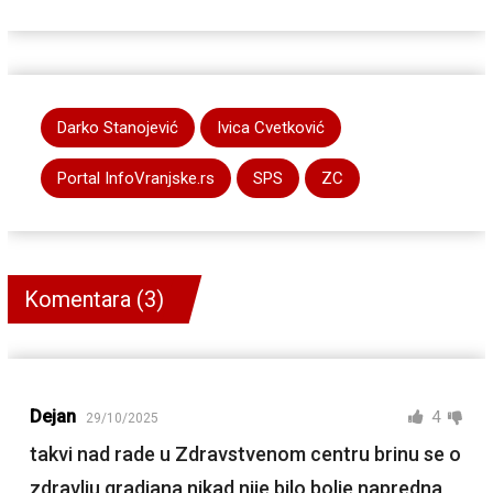
Darko Stanojević
Ivica Cvetković
Portal InfoVranjske.rs
SPS
ZC
Komentara (3)
Dejan
4
29/10/2025
takvi nad rade u Zdravstvenom centru brinu se o
zdravlju gradjana nikad nije bilo bolje napredna