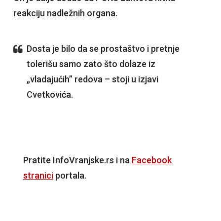
reakciju nadležnih organa.
Dosta je bilo da se prostaštvo i pretnje
tolerišu samo zato što dolaze iz
„vladajućih” redova – stoji u izjavi
Cvetkovića.
Pratite InfoVranjske.rs i na
Facebook
stranici
portala.