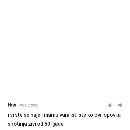
Han
1
30/10/2025
i vi ste se najeli mamu vam.isti ste ko ovi lopovi.a
sirotinja zivi od 50 iljade