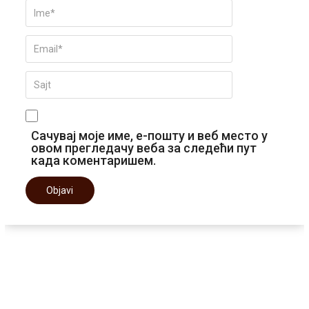
Сачувај моје име, е-пошту и веб место у
овом прегледачу веба за следећи пут
када коментаришем.