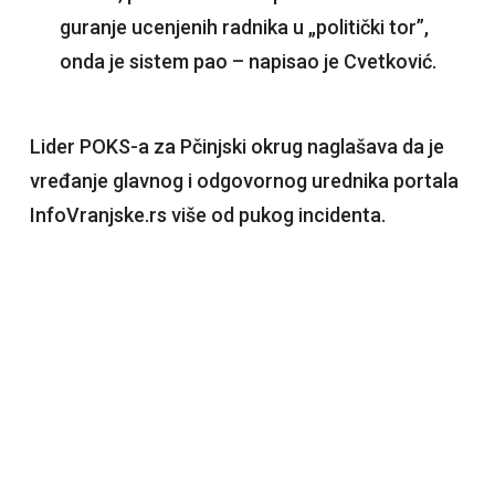
guranje ucenjenih radnika u „politički tor”,
onda je sistem pao – napisao je Cvetković.
Lider POKS-a za Pčinjski okrug naglašava da je
vređanje glavnog i odgovornog urednika portala
InfoVranjske.rs više od pukog incidenta.