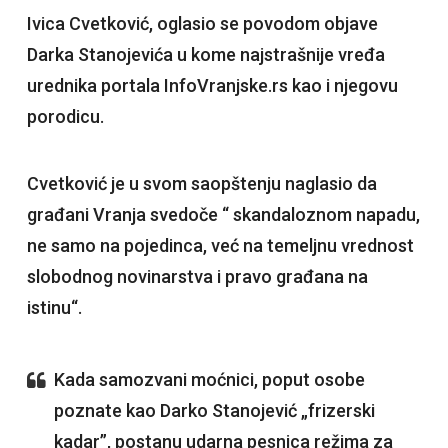
Ivica Cvetković, oglasio se povodom objave
Darka Stanojevića u kome najstrašnije vređa
urednika portala InfoVranjske.rs kao i njegovu
porodicu.
Cvetković je u svom saopštenju naglasio da
građani Vranja svedoče “ skandaloznom napadu,
ne samo na pojedinca, već na temeljnu vrednost
slobodnog novinarstva i pravo građana na
istinu“.
Kada samozvani moćnici, poput osobe
poznate kao Darko Stanojević „frizerski
kadar”, postanu udarna pesnica režima za