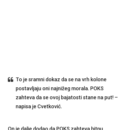
To je sramni dokaz da se na vrh kolone
postavljaju oni najnižeg morala. POKS
zahteva da se ovoj bajatosti stane na put! –
napisa je Cvetković.
On je dalje dodao da POKS zahteva hitnu