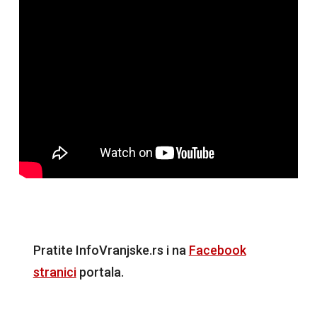
Pratite InfoVranjske.rs i na
Facebook
stranici
portala.