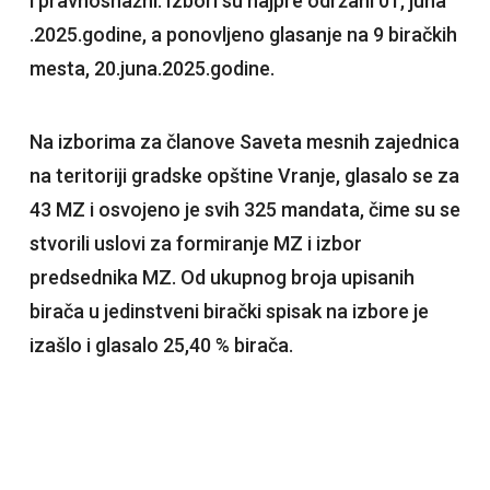
i pravnosnažni. Izbori su najpre održani 01, juna
.2025.godine, a ponovljeno glasanje na 9 biračkih
mesta, 20.juna.2025.godine.
Na izborima za članove Saveta mesnih zajednica
na teritoriji gradske opštine Vranje, glasalo se za
43 MZ i osvojeno je svih 325 mandata, čime su se
stvorili uslovi za formiranje MZ i izbor
predsednika MZ. Od ukupnog broja upisanih
birača u jedinstveni birački spisak na izbore je
izašlo i glasalo 25,40 % birača.