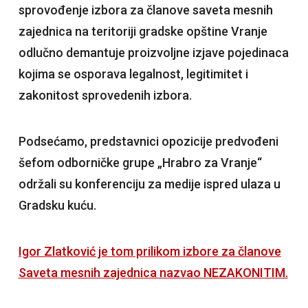
sprovođenje izbora za članove saveta mesnih
zajednica na teritoriji gradske opštine Vranje
odlučno demantuje proizvoljne izjave pojedinaca
kojima se osporava legalnost, legitimitet i
zakonitost sprovedenih izbora.
Podsećamo, predstavnici opozicije predvođeni
šefom odborničke grupe „Hrabro za Vranje“
održali su konferenciju za medije ispred ulaza u
Gradsku kuću.
Igor Zlatković je tom prilikom izbore za članove
Saveta mesnih zajednica nazvao NEZAKONITIM.