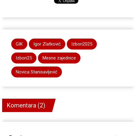
GIK
Igor Zlatković
Izbori2025
Izbori25
Mesne zajednice
Novica Stanisavljević
Komentara (2)