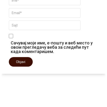
Сачувај моје име, е-пошту и веб место у
овом прегледачу веба за следећи пут
када коментаришем.