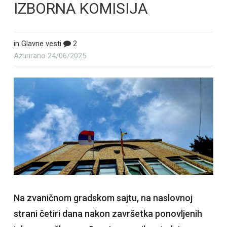
IZBORNA KOMISIJA
in
Glavne vesti
2
Ažurirano
24/06/2025
Na zvaničnom gradskom sajtu, na naslovnoj
strani četiri dana nakon završetka ponovljenih