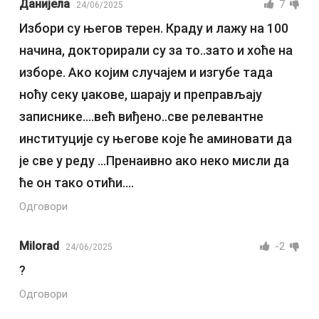
Данијела
7
24/06/2025
Избори су његов терен. Краду и лажу на 100
начина, докторирали су за то..зато и хоће на
изборе. Ако којим случајем и изгубе тада
ноћу секу џакове, шарају и преправљају
записнике….већ виђено..све релевантне
институције су његове које ће аминовати да
је све у реду …Пренаивно ако неко мисли да
ће он тако отићи….
Одговори
Milorad
-2
24/06/2025
?
Одговори