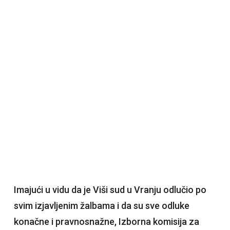
Imajući u vidu da je Viši sud u Vranju odlučio po
svim izjavljenim žalbama i da su sve odluke
konačne i pravnosnažne, Izborna komisija za