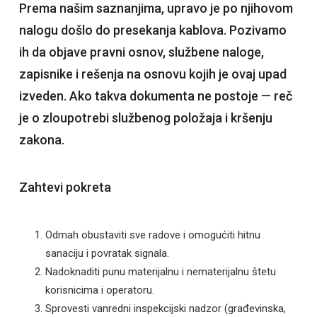
Prema našim saznanjima, upravo je po njihovom
nalogu došlo do presekanja kablova. Pozivamo
ih da objave pravni osnov, službene naloge,
zapisnike i rešenja na osnovu kojih je ovaj upad
izveden. Ako takva dokumenta ne postoje — reč
je o zloupotrebi službenog položaja i kršenju
zakona.
Zahtevi pokreta
Odmah obustaviti sve radove i omogućiti hitnu
sanaciju i povratak signala.
Nadoknaditi punu materijalnu i nematerijalnu štetu
korisnicima i operatoru.
Sprovesti vanredni inspekcijski nadzor (građevinska,