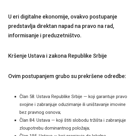
U eri digitalne ekonomije, ovakvo postupanje
predstavlja direktan napad na pravo na rad,
informisanje i preduzetništvo.
Kršenje Ustava i zakona Republike Srbije
Ovim postupanjem grubo su prekršene odredbe:
Član 58. Ustava Republike Srbije — koji garantuje pravo
svojine i zabranjuje oduzimanje ili uništavanje imovine
bez pravnog osnova;
Član 84. Ustava — koji štiti slobodu tržišta i zabranjuje
zloupotrebu dominantnog položaja;
Član 195. Ustava — koji propisuje da lokalna