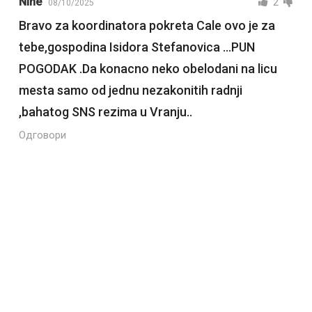
Nine
2
08/10/2025
Bravo za koordinatora pokreta Cale ovo je za
tebe,gospodina Isidora Stefanovica …PUN
POGODAK .Da konacno neko obelodani na licu
mesta samo od jednu nezakonitih radnji
,bahatog SNS rezima u Vranju..
Одговори