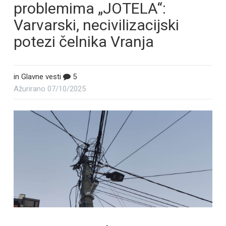
problemima „JOTELA“:
Varvarski, necivilizacijski
potezi čelnika Vranja
in
Glavne vesti
5
Ažurirano
07/10/2025