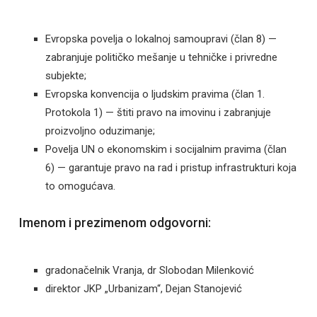
Evropska povelja o lokalnoj samoupravi (član 8) —
zabranjuje političko mešanje u tehničke i privredne
subjekte;
Evropska konvencija o ljudskim pravima (član 1.
Protokola 1) — štiti pravo na imovinu i zabranjuje
proizvoljno oduzimanje;
Povelja UN o ekonomskim i socijalnim pravima (član
6) — garantuje pravo na rad i pristup infrastrukturi koja
to omogućava.
Imenom i prezimenom odgovorni:
gradonačelnik Vranja, dr Slobodan Milenković
direktor JKP „Urbanizam“, Dejan Stanojević