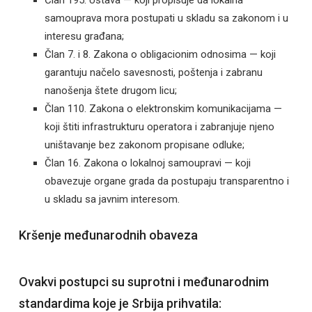
samouprava mora postupati u skladu sa zakonom i u
interesu građana;
Član 7. i 8. Zakona o obligacionim odnosima — koji
garantuju načelo savesnosti, poštenja i zabranu
nanošenja štete drugom licu;
Član 110. Zakona o elektronskim komunikacijama —
koji štiti infrastrukturu operatora i zabranjuje njeno
uništavanje bez zakonom propisane odluke;
Član 16. Zakona o lokalnoj samoupravi — koji
obavezuje organe grada da postupaju transparentno i
u skladu sa javnim interesom.
Kršenje međunarodnih obaveza
Ovakvi postupci su suprotni i međunarodnim
standardima koje je Srbija prihvatila: