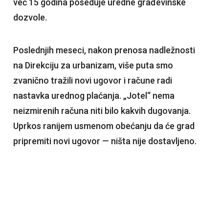
već 15 godina poseduje uredne građevinske
dozvole.
Poslednjih meseci, nakon prenosa nadležnosti
na Direkciju za urbanizam, više puta smo
zvanično tražili novi ugovor i račune radi
nastavka urednog plaćanja. „Jotel“ nema
neizmirenih računa niti bilo kakvih dugovanja.
Uprkos ranijem usmenom obećanju da će grad
pripremiti novi ugovor — ništa nije dostavljeno.