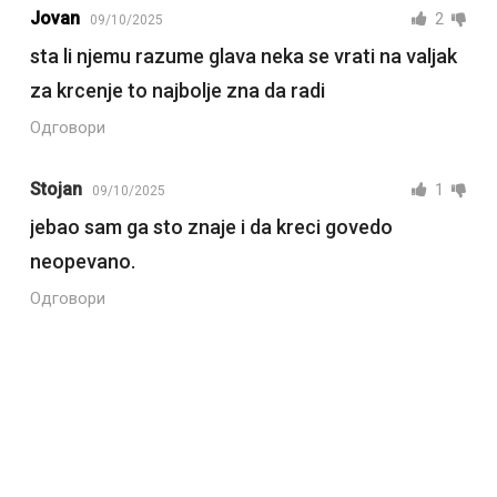
Jovan
2
09/10/2025
sta li njemu razume glava neka se vrati na valjak
za krcenje to najbolje zna da radi
Одговори
Stojan
1
09/10/2025
jebao sam ga sto znaje i da kreci govedo
neopevano.
Одговори