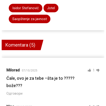
Isidor Stefanović
Jotel
Saopštenje za javnost
Komentara (5)
Milorad
1
07/10/2025
Ćale, ovo je za tebe –šta je to ?????
bože???
Одговори