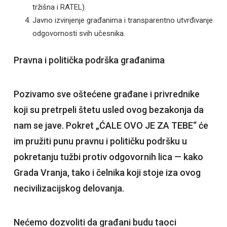
tržišna i RATEL).
Javno izvinjenje građanima i transparentno utvrđivanje
odgovornosti svih učesnika.
Pravna i politička podrška građanima
Pozivamo sve oštećene građane i privrednike
koji su pretrpeli štetu usled ovog bezakonja da
nam se jave. Pokret „ĆALE OVO JE ZA TEBE“ će
im pružiti punu pravnu i političku podršku u
pokretanju tužbi protiv odgovornih lica — kako
Grada Vranja, tako i čelnika koji stoje iza ovog
necivilizacijskog delovanja.
Nećemo dozvoliti da građani budu taoci