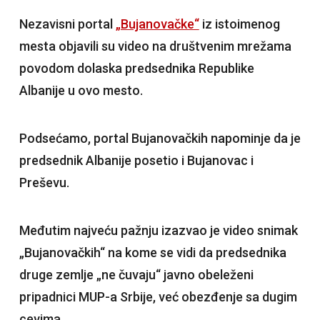
Nezavisni portal
„Bujanovačke“
iz istoimenog
mesta objavili su video na društvenim mrežama
povodom dolaska predsednika Republike
Albanije u ovo mesto.
Podsećamo, portal Bujanovačkih napominje da je
predsednik Albanije posetio i Bujanovac i
Preševu.
Međutim najveću pažnju izazvao je video snimak
„Bujanovačkih“ na kome se vidi da predsednika
druge zemlje „ne čuvaju“ javno obeleženi
pripadnici MUP-a Srbije, već obezđenje sa dugim
cevima.