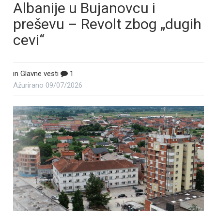
Albanije u Bujanovcu i
preševu – Revolt zbog „dugih
cevi“
in
Glavne vesti
1
Ažurirano
09/07/2026