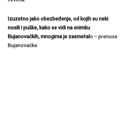
Izuzetno jako obezbeđenje, od kojih su neki
nosili i puške, kako se vidi na snimku
Bujanovačkih, mnogima je zasmetal
o – prenose
Bujanovačke.