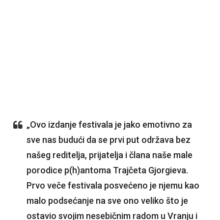
„Ovo izdanje festivala je jako emotivno za
sve nas budući da se prvi put održava bez
našeg reditelja, prijatelja i člana naše male
porodice p(h)antoma Trajčeta Gjorgieva.
Prvo veče festivala posvećeno je njemu kao
malo podsećanje na sve ono veliko što je
ostavio svojim nesebičnim radom u Vranju i