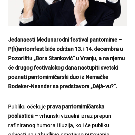
Jedanaesti Međunarodni festival pantomime –
P(h)antomfest biće održan 13. i 14. decembra u
Pozorištu „Bora Stanković“ u Vranju, a na njemu
će drugog festivalskog dana nastupiti svetski
poznati pantomimičarski duo iz Nemačke
Bodeker-Neander sa predstavom „Déjà-vu?“.
Publiku očekuje
prava pantomimičarska
poslastica –
vrhunski vizuelni izraz prepun
rafiniranog humora i iluzija, koji će publiku
odvesti na uzbudljivo emotivno putovanje,