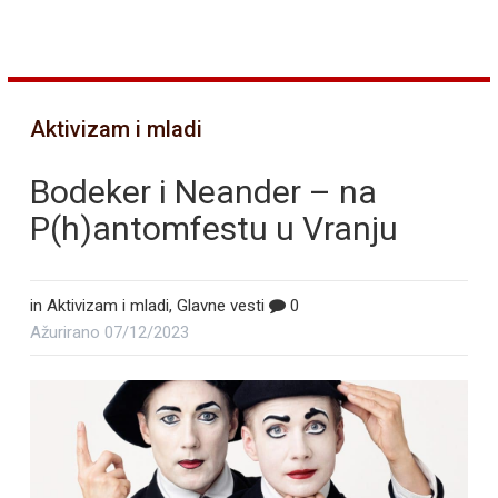
Aktivizam i mladi
Bodeker i Neander – na
P(h)antomfestu u Vranju
in
Aktivizam i mladi
,
Glavne vesti
0
Ažurirano
07/12/2023