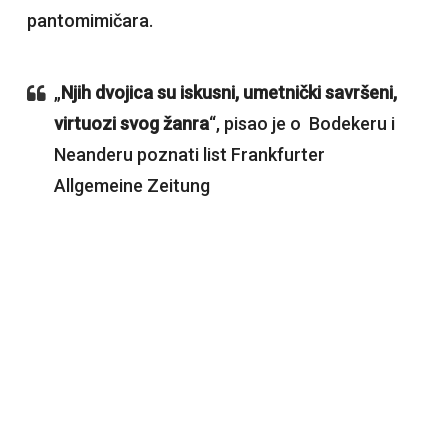
pantomimičara.
„
Njih dvojica su iskusni, umetnički savršeni,
virtuozi svog žanra
“, pisao je o Bodekeru i
Neanderu poznati list Frankfurter
Allgemeine Zeitung