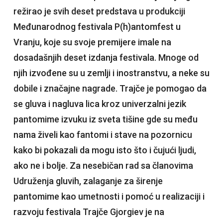
režirao je svih deset predstava u produkciji
Međunarodnog festivala P(h)antomfest u
Vranju, koje su svoje premijere imale na
dosadašnjih deset izdanja festivala. Mnoge od
njih izvođene su u zemlji i inostranstvu, a neke su
dobile i značajne nagrade. Trajče je pomogao da
se gluva i nagluva lica kroz univerzalni jezik
pantomime izvuku iz sveta tišine gde su među
nama živeli kao fantomi i stave na pozornicu
kako bi pokazali da mogu isto što i čujući ljudi,
ako ne i bolje. Za nesebičan rad sa članovima
Udruženja gluvih, zalaganje za širenje
pantomime kao umetnosti i pomoć u realizaciji i
razvoju festivala Trajče Gjorgiev je na