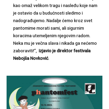
kao omaž velikom tragu i nasleđu koje nam
je ostavio da u budućnosti sledimo i
nadograđujemo. Nadalje ćemo kroz svet
pantomime morati sami, ali sigurnim
koracima utemeljenim njegovim radom.
Neka mu je večna slava i nikada ga nećemo
zaboraviti!“,
izjavio je direktor festivala
Nebojša Novković
.