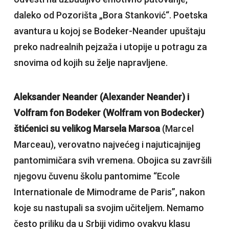
daleko od Pozorišta „Bora Stanković“. Poetska
avantura u kojoj se Bodeker-Neander upuštaju
preko nadrealnih pejzaža i utopije u potragu za
snovima od kojih su želje napravljene.
Aleksander Neander (Alexander Neander) i
Volfram fon Bodeker (Wolfram von Bodecker)
štićenici su velikog Marsela Marsoa
(Marcel
Marceau), verovatno najvećeg i najuticajnijeg
pantomimičara svih vremena. Obojica su završili
njegovu čuvenu školu pantomime “Ecole
Internationale de Mimodrame de Paris”, nakon
koje su nastupali sa svojim učiteljem. Nemamo
često priliku da u Srbiji vidimo ovakvu klasu