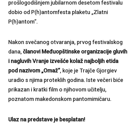
prošlogodišnjem jubilarnom desetom festivalu
dobio od P(h)antomfesta plaketu „Zlatni
P(h)antom“.
Nakon svečanog otvaranja, prvog festivalskog
dana,
članovi Međuopštinske organizacije gluvih
i nagluvih Vranje izvešće kolaž najboljih etida
pod nazivom „Omaž“
, koje je Trajče Gjorgiev
uradio s njima proteklih godina. Iste večeri biće
prikazan i kratki film o njihovom učitelju,
poznatom makedonskom pantomimičaru.
Ulaz na predstave je besplatan!