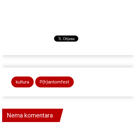
kultura
P(h)antomfest
Nema komentara