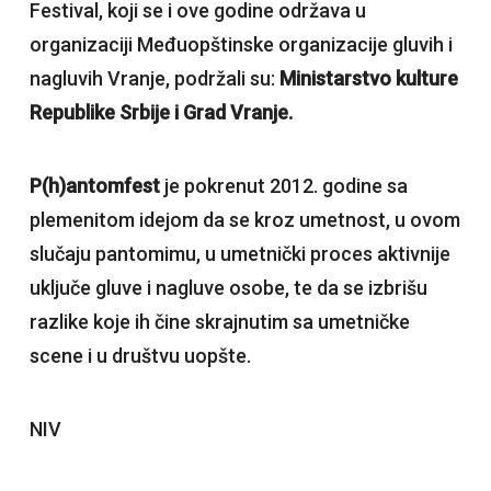
Festival, koji se i ove godine održava u
organizaciji Međuopštinske organizacije gluvih i
nagluvih Vranje, podržali su:
Ministarstvo kulture
Republike Srbije i Grad Vranje.
P(h)antomfest
je pokrenut 2012. godine sa
plemenitom idejom da se kroz umetnost, u ovom
slučaju pantomimu, u umetnički proces aktivnije
uključe gluve i nagluve osobe, te da se izbrišu
razlike koje ih čine skrajnutim sa umetničke
scene i u društvu uopšte.
NIV