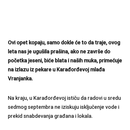
Ovi opet kopaju, samo dokle će to da traje, ovog
leta nas je ugušila prašina, ako ne završe do
početka jeseni, biće blata i naših muka, primećuje
na izlazu iz pekare u Karađorđevoj mlađa
Vranjanka.
Na kraju, u Karađorđevoj ističu da radovi u sredu
sedmog septembra ne iziskuju isključenje vode i
prekid snabdevanja građana i lokala.