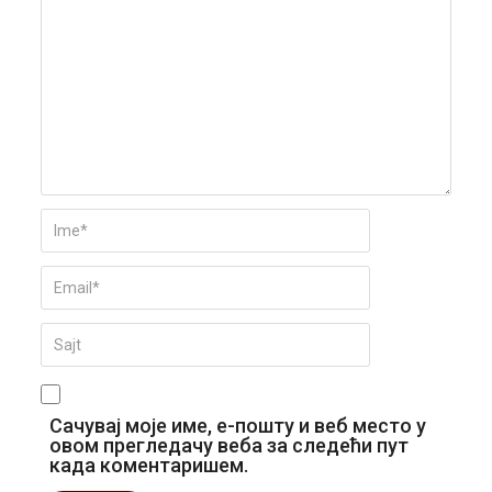
Сачувај моје име, е-пошту и веб место у
овом прегледачу веба за следећи пут
када коментаришем.