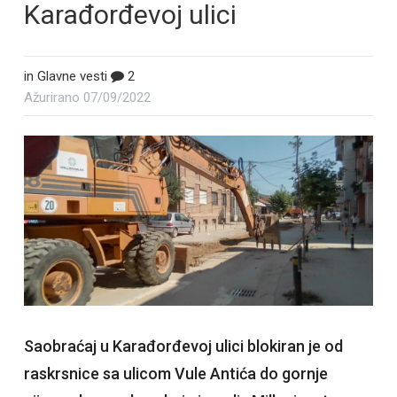
Karađorđevoj ulici
in
Glavne vesti
2
Ažurirano
07/09/2022
Saobraćaj u Karađorđevoj ulici blokiran je od
raskrsnice sa ulicom Vule Antića do gornje