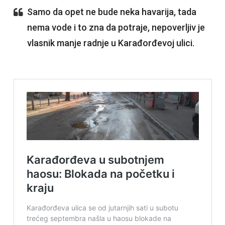
Samo da opet ne bude neka havarija, tada
nema vode i to zna da potraje, nepoverljiv je
vlasnik manje radnje u Karađorđevoj ulici.