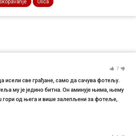
skopavanje
Ulica
7
а исели све грађане, само да сачува фотељу.
еља му је једино битна. Он аминује њима, њему
ош гори од њега и више залепљени за фотеље,