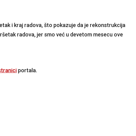
etak i kraj radova, što pokazuje da je rekonstrukcija
završetak radova, jer smo već u devetom mesecu ove
tranici
portala.