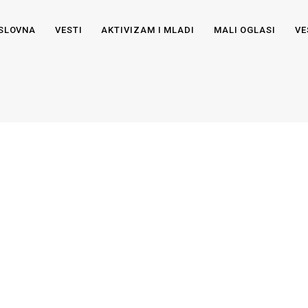
SLOVNA
VESTI
AKTIVIZAM I MLADI
MALI OGLASI
VE