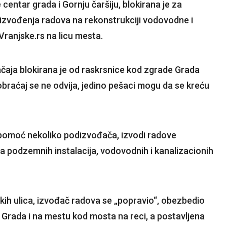
 centar grada i Gornju čaršiju, blokirana je za
izvođenja radova na rekonstrukciji vodovodne i
Vranjske.rs na licu mesta.
čaja blokirana je od raskrsnice kod zgrade Grada
obraćaj se ne odvija, jedino pešaci mogu da se kreću
 pomoć nekoliko podizvođača, izvodi radove
ja podzemnih instalacija, vodovodnih i kanalizacionih
skih ulica, izvođač radova se „popravio“, obezbedio
e Grada i na mestu kod mosta na reci, a postavljena