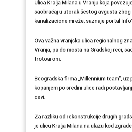
Ulica Kralja Milana u Vranju koja povezuje
saobraćaj u utorak šestog avgusta zbog 
kanalizacione mreže, saznaje portal Info
Ova važna vranjska ulica regionalnog zna
Vranja, pa do mosta na Gradskoj reci, sa
trotoarom.
Beogradska firma „Millennium team“, uz
kopanjem po sredini ulice radi postavljan
cevi.
Za razliku od rekonstrukcije drugih grad
je ulicu Kralja Milana na ulazu kod zgrad