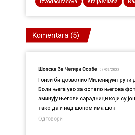
Izvođači radova
Kralja Milana
Ra
Komentara (5)
Шопска За Четири Особе
07/09/2022
Гонзи би дозволио Миленијум групи д
Боли њега уво за остало његова фот
аминују његови сарадници који су ј
тако да и над шопом има шоп.
Одговори