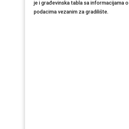
je i građevinska tabla sa informacijama o
podacima vezanim za gradilište.