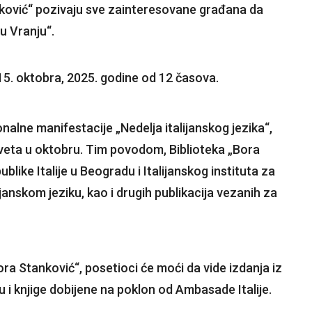
nković“ pozivaju sve zainteresovane građana da
 u Vranju“.
15. oktobra, 2025. godine od 12 časova.
alne manifestacije „Nedelja italijanskog jezika“,
veta u oktobru. Tim povodom, Biblioteka „Bora
like Italije u Beogradu i Italijanskog instituta za
lijanskom jeziku, kao i drugih publikacija vezanih za
ra Stanković“, posetioci će moći da vide izdanja iz
 i knjige dobijene na poklon od Ambasade Italije.