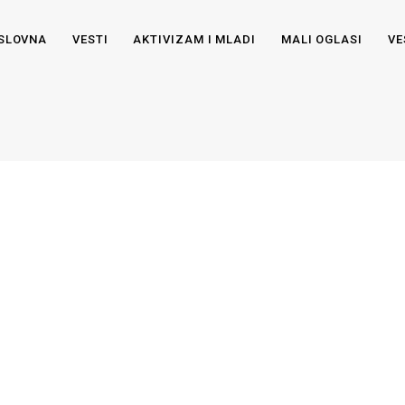
SLOVNA
VESTI
AKTIVIZAM I MLADI
MALI OGLASI
VE