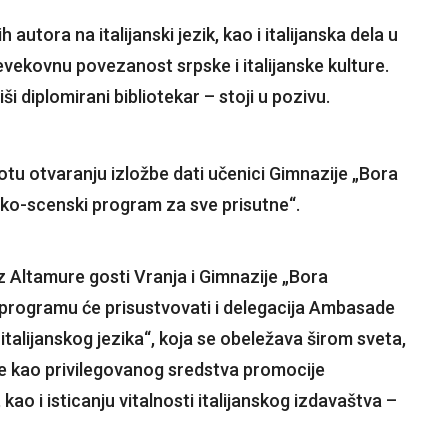
 autora na italijanski jezik, kao i italijanska dela u
evekovnu povezanost srpske i italijanske kulture.
ši diplomirani bibliotekar – stoji u pozivu.
tu otvaranju izložbe dati učenici Gimnazije „Bora
ičko-scenski program za sve prisutne“.
z Altamure gosti Vranja i Gimnazije „Bora
 programu će prisustvovati i delegacija Ambasade
 italijanskog jezika“, koja se obeležava širom sveta,
e kao privilegovanog sredstva promocije
 kao i isticanju vitalnosti italijanskog izdavaštva –