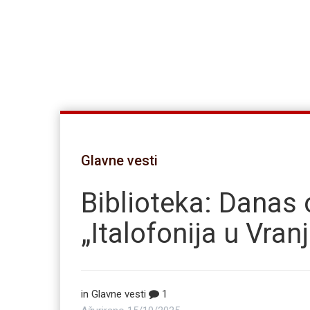
Glavne vesti
Biblioteka: Danas 
„Italofonija u Vran
in
Glavne vesti
1