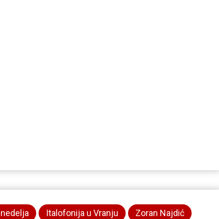
 nedelja
Italofonija u Vranju
Zoran Najdić