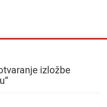
otvaranje izložbe
ju“