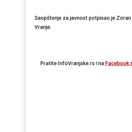
Saopštenje za javnost potpisao je Zoran 
Vranje.
Pratite InfoVranjske.rs i na
Facebook s