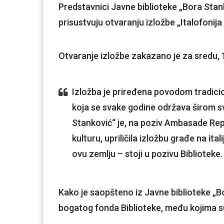
Predstavnici Javne biblioteke „Bora Sta
prisustvuju otvaranju izložbe „Italofonija
Otvaranje izložbe zakazano je za sredu, 
Izložba je priređena povodom tradicion
koja se svake godine održava širom s
Stanković“ je, na poziv Ambasade Repub
kulturu, upriličila izložbu građe na ita
ovu zemlju – stoji u pozivu Biblioteke.
Kako je saopšteno iz Javne biblioteke „Bo
bogatog fonda Biblioteke, među kojima su