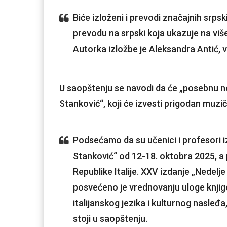
Biće izloženi i prevodi značajnih srpskih
prevodu na srpski koja ukazuje na viš
Autorka izložbe je Aleksandra Antić, vi
U saopštenju se navodi da će „posebnu no
Stanković“, koji će izvesti prigodan muz
Podsećamo da su učenici i profesori i
Stanković“ od 12-18. oktobra 2025, a
Republike Italije. XXV izdanje „Nedelje
posvećeno je vrednovanju uloge knjig
italijanskog jezika i kulturnog nasleđa,
stoji u saopštenju.