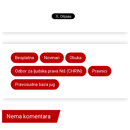
Besplatna
Novinari
Obuka
Odbor za ljudska prava Niš (CHRIN)
Pravnici
Pravosudna baza jug
Nema komentara