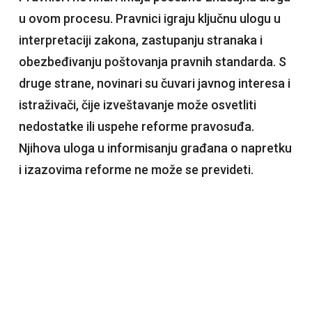
u ovom procesu. Pravnici igraju ključnu ulogu u
interpretaciji zakona, zastupanju stranaka i
obezbeđivanju poštovanja pravnih standarda. S
druge strane, novinari su čuvari javnog interesa i
istraživači, čije izveštavanje može osvetliti
nedostatke ili uspehe reforme pravosuđa.
Njihova uloga u informisanju građana o napretku
i izazovima reforme ne može se prevideti.