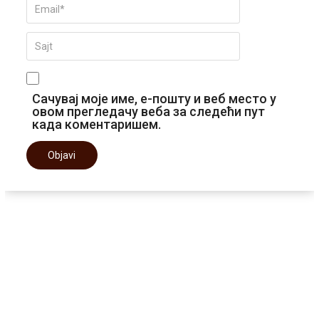
Сачувај моје име, е-пошту и веб место у
овом прегледачу веба за следећи пут
када коментаришем.