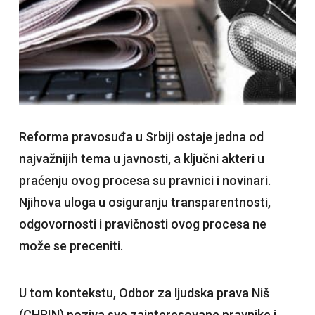
Reforma pravosuđa u Srbiji ostaje jedna od
najvažnijih tema u javnosti, a ključni akteri u
praćenju ovog procesa su pravnici i novinari.
Njihova uloga u osiguranju transparentnosti,
odgovornosti i pravičnosti ovog procesa ne
može se preceniti.
U tom kontekstu, Odbor za ljudska prava Niš
(CHRIN) poziva sve zainteresovane pravnike i