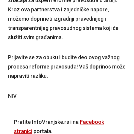
značaja za uspeh reforme pravosuđa u Srbiji.
Kroz ova partnerstva i zajedničke napore,
možemo doprineti izgradnji pravednijeg i
transparentnijeg pravosudnog sistema koji će
služiti svim građanima.
Prijavite se za obuku i budite deo ovog važnog
procesa reforme pravosuđa! Vaš doprinos može
napraviti razliku.
NIV
Pratite InfoVranjske.rs i na
Facebook
stranici
portala.