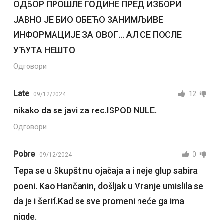
ОДБОР ПРОШЛЕ ГОДИНЕ ПРЕД ИЗБОРИ
ЈАВНО ЈЕ БИО ОБЕЋО ЗАНИМЉИВЕ
ИНФОРМАЦИЈЕ ЗА ОВОГ… АЛ СЕ ПОСЛЕ
УЋУТА НЕШТО
Одговори
Late
12
09/12/2024
nikako da se javi za rec.ISPOD NULE.
Одговори
Pobre
0
09/12/2024
Tepa se u Skupštinu ojačaja a i neje glup sabira
poeni. Kao Hančanin, došljak u Vranje umislila se
da je i šerif.Kad se sve promeni neće ga ima
nigde.