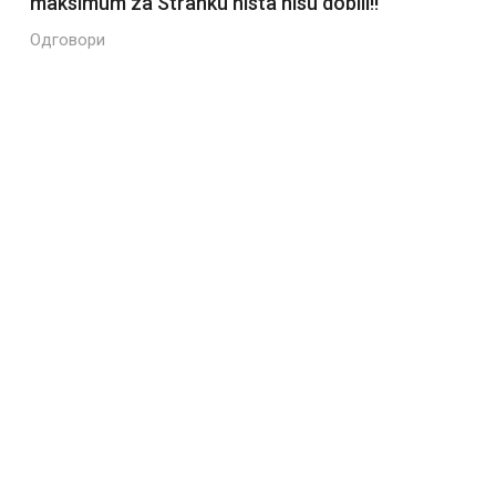
maksimum za Stranku nista nisu dobili!!
Одговори