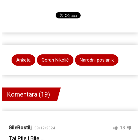
Anketa
Goran Nikolić
Narodni poslanik
Komentara (19)
GileRostilj
18
09/12/2024
Taj Pije i Bije …