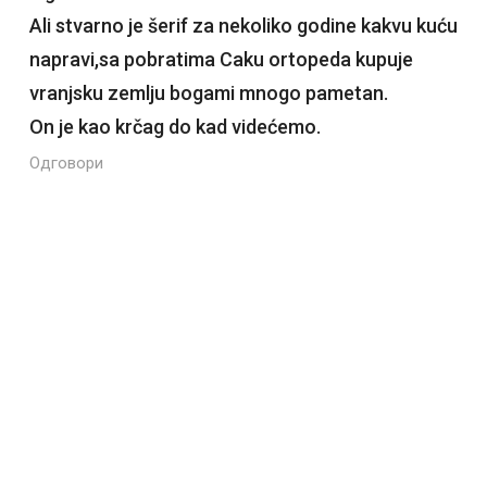
Ali stvarno je šerif za nekoliko godine kakvu kuću
napravi,sa pobratima Caku ortopeda kupuje
vranjsku zemlju bogami mnogo pametan.
On je kao krčag do kad videćemo.
Одговори