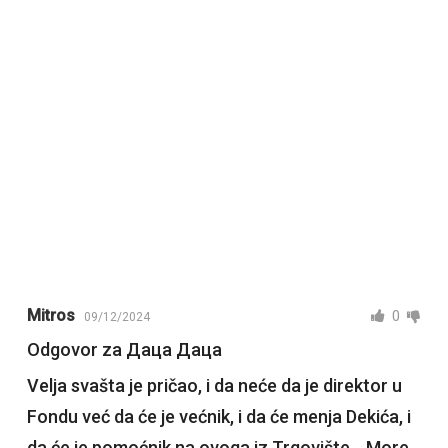
Mitros
0
09/12/2024
Odgovor za Даца Даца
Velja svašta je pričao, i da neće da je direktor u
Fondu već da će je većnik, i da će menja Dekića, i
da će je pomoćnik na ovoga iz Trgovište… More