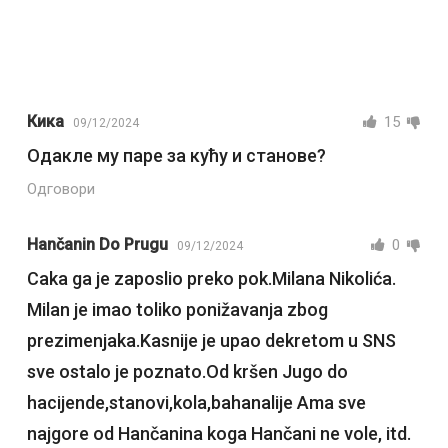
Кика
15
09/12/2024
Одакле му паре за кућу и станове?
Одговори
Hančanin Do Prugu
0
09/12/2024
Caka ga je zaposlio preko pok.Milana Nikolića.
Milan je imao toliko ponižavanja zbog
prezimenjaka.Kasnije je upao dekretom u SNS
sve ostalo je poznato.Od kršen Jugo do
hacijende,stanovi,kola,bahanalije Ama sve
najgore od Hančanina koga Hančani ne vole, itd.