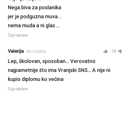
Nega biva za poslanika
jer je podguzna muva ..
nema muda a ni glas …
Одговори
Valerija
-18
09/12/2024
Lep, školovan, sposoban… Verovatno
najpametnije što ima Vranjski SNS… A nije ni
kupio diplomu ko većina
Одговори