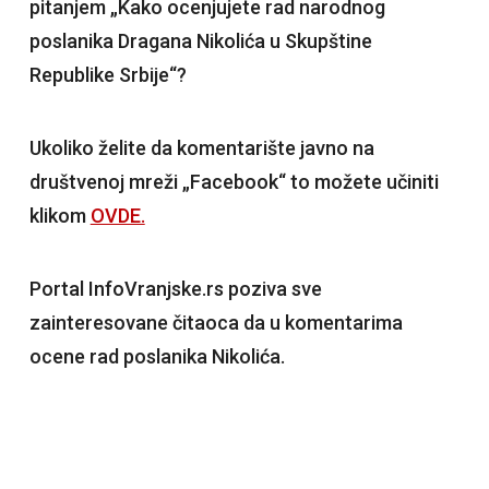
pitanjem „Kako ocenjujete rad narodnog
poslanika Dragana Nikolića u Skupštine
Republike Srbije“?
Ukoliko želite da komentarište javno na
društvenoj mreži „Facebook“ to možete učiniti
klikom
OVDE.
Portal InfoVranjske.rs poziva sve
zainteresovane čitaoca da u komentarima
ocene rad poslanika Nikolića.