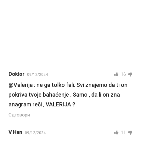
Doktor
16
09/12/2024
@Valerija : ne ga tolko fali. Svi znajemo da ti on
pokriva tvoje bahaćenje . Samo , da li on zna
anagram reči , VALERIJA ?
Одговори
V Han
11
09/12/2024