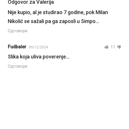
Odgovor za Valerija
Nije kupio, al je studirao 7 godine, pok Milan
Nikolić se sažali pa ga zaposli u Simpo…
Одговори
Fudbaler
11
09/12/2024
Slika koja uliva poverenje…
Одговори