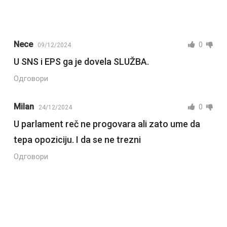
Nece
0
09/12/2024
U SNS i EPS ga je dovela SLUŽBA.
Одговори
Milan
0
24/12/2024
U parlament reč ne progovara ali zato ume da
tepa opoziciju. I da se ne trezni
Одговори