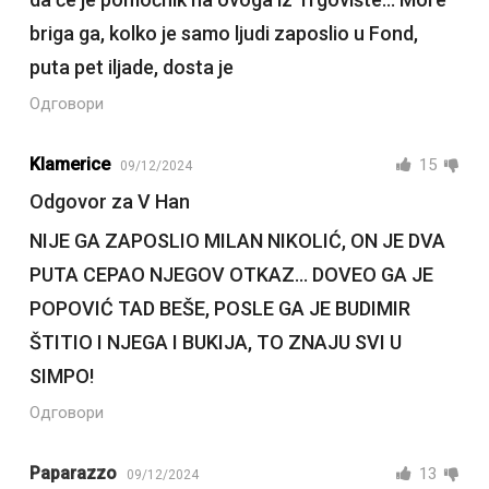
briga ga, kolko je samo ljudi zaposlio u Fond,
puta pet iljade, dosta je
Одговори
Klamerice
15
09/12/2024
Odgovor za V Han
NIJE GA ZAPOSLIO MILAN NIKOLIĆ, ON JE DVA
PUTA CEPAO NJEGOV OTKAZ… DOVEO GA JE
POPOVIĆ TAD BEŠE, POSLE GA JE BUDIMIR
ŠTITIO I NJEGA I BUKIJA, TO ZNAJU SVI U
SIMPO!
Одговори
Paparazzo
13
09/12/2024