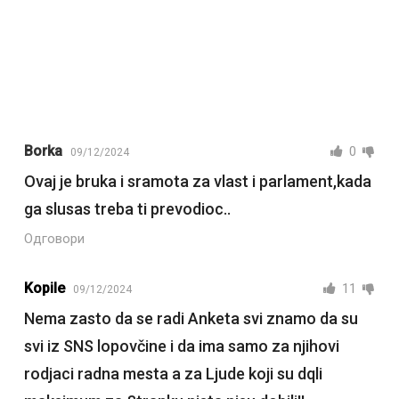
Borka
0
09/12/2024
Ovaj je bruka i sramota za vlast i parlament,kada
ga slusas treba ti prevodioc..
Одговори
Kopile
11
09/12/2024
Nema zasto da se radi Anketa svi znamo da su
svi iz SNS lopovčine i da ima samo za njihovi
rodjaci radna mesta a za Ljude koji su dqli