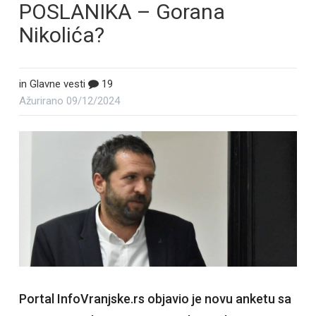
POSLANIKA – Gorana
Nikolića?
in
Glavne vesti
19
Ažurirano
09/12/2024
Portal InfoVranjske.rs objavio je novu anketu sa