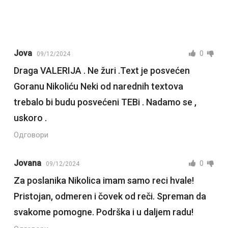
Jova
0
09/12/2024
Draga VALERIJA . Ne žuri .Text je posvećen
Goranu Nikoliću Neki od narednih textova
trebalo bi budu posvećeni TEBi . Nadamo se ,
uskoro .
Одговори
Jovana
0
09/12/2024
Za poslanika Nikolica imam samo reci hvale!
Pristojan, odmeren i čovek od reči. Spreman da
svakome pomogne. Podrška i u daljem radu!