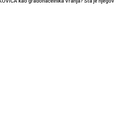
VIĆA kao gradonačelnika Vranja? Šta je njegov