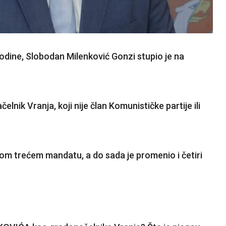
godine, Slobodan Milenković Gonzi stupio je na
lnik Vranja, koji nije član Komunističke partije ili
om trećem mandatu, a do sada je promenio i četiri