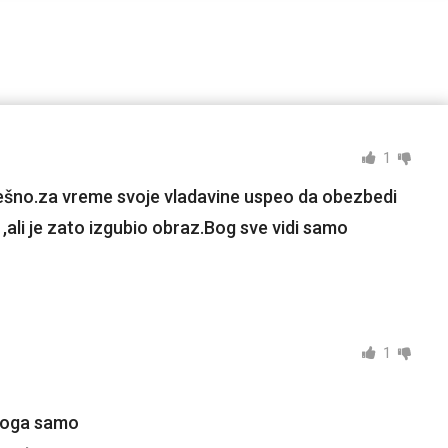
1
mešno.za vreme svoje vladavine uspeo da obezbedi
,ali je zato izgubio obraz.Bog sve vidi samo
1
zloga samo