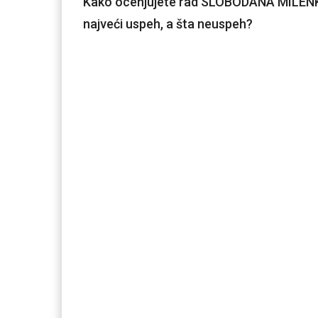
Kako ocenjujete rad SLOBODANA MILENKO
najveći uspeh, a šta neuspeh?