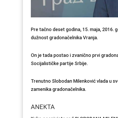
Pre tačno deset godina, 15. maja, 2016. 
dužnost gradonačelnika Vranja.
On je tada postao i zvanično prvi gradonače
Socijalističke partije Srbije.
Trenutno Slobodan Milenković vlada u sv
zamenika gradonačelnika.
ANEKTA