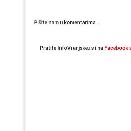
Pišite nam u komentarima…
Pratite InfoVranjske.rs i na
Facebook s