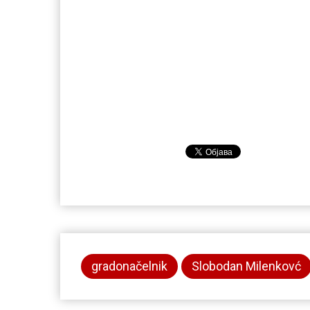
gradonačelnik
Slobodan Milenkovć