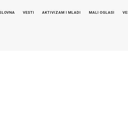
SLOVNA
VESTI
AKTIVIZAM I MLADI
MALI OGLASI
VE