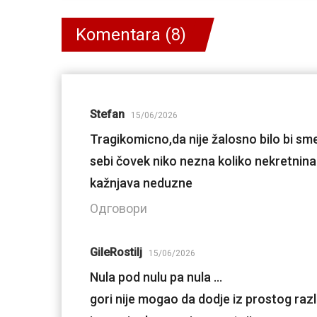
Komentara (8)
Stefan
15/06/2026
Tragikomicno,da nije žalosno bilo bi s
sebi čovek niko nezna koliko nekretnina 
kažnjava neduzne
Одговори
GileRostilj
15/06/2026
Nula pod nulu pa nula …
gori nije mogao da dodje iz prostog ra