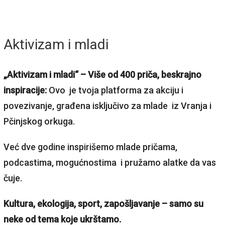
Aktivizam i mladi
„Aktivizam i mladi“ – Više od 400 priča, beskrajno
inspiracije:
Ovo je tvoja platforma za akciju i
povezivanje, građena isključivo za mlade iz Vranja i
Pčinjskog orkuga.
Već dve godine inspirišemo mlade pričama,
podcastima, mogućnostima i pružamo alatke da vas
čuje.
Kultura, ekologija, sport, zapošljavanje – samo su
neke od tema koje ukrštamo.