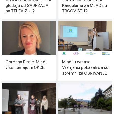
gledaju od SADRŽAJA
Kancelarija za MLADE u
na TELEVIZIJI?
TRGOVIŠTU?
Gordana Ristić: Mladi
Mladi u centru:
više nemaju ni OKCE
Vranjanci pokazali da su
spremni za OSNIVANJE
OMLADINSKOG
CENTRA