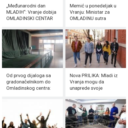
„Međunarodni dan
Memić u ponedeljak u
MLADIH“: Vranje dobija
Vranju: Ministar za
OMLADINSKI CENTAR
OMLADINU sutra
vredan 40 MILIONA RSD
razgovara sa MLADIMA
Od prvog dijaloga sa
Nova PRILIKA: Mladi iz
gradonačelnikom do
Vranja mogu da
Omladinskog centra:
unaprede svoje
Mladi iz Vranja
zajednice kroz
NAPOKON dobijaju šta
omladinske fondove
ZASLUŽUJU