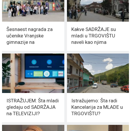
Šesnaest nagrada za
Kakve SADRŽAJE su
učenike Vranjske
mladi u TRGOVIŠTU
gimnazije na
naveli kao njima
Republičkom
POTREBNE
takmičenju talenata
ISTRAŽUJEM: Šta mladi
Istražujemo: Šta radi
gledaju od SADRŽAJA
Kancelarija za MLADE u
na TELEVIZIJI?
TRGOVIŠTU?