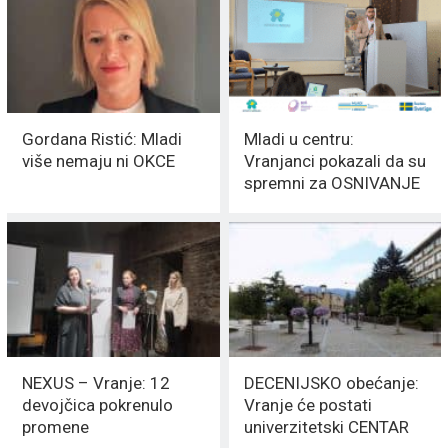
Gordana Ristić: Mladi
Mladi u centru:
više nemaju ni OKCE
Vranjanci pokazali da su
spremni za OSNIVANJE
OMLADINSKOG
CENTRA
NEXUS – Vranje: 12
DECENIJSKO obećanje:
devojčica pokrenulo
Vranje će postati
promene
univerzitetski CENTAR