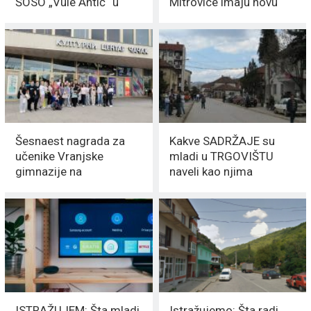
ŠOSO „Vule Antić“ u
Mitrovice imaju novu
Vranju
priliku da upravljaju
omladinskim projektima
Šesnaest nagrada za
Kakve SADRŽAJE su
učenike Vranjske
mladi u TRGOVIŠTU
gimnazije na
naveli kao njima
Republičkom
POTREBNE
takmičenju talenata
ISTRAŽUJEM: Šta mladi
Istražujemo: Šta radi