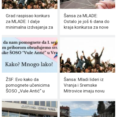
Grad raspisao konkurs
Šansa za MLADE:
za MLADE: I dalje
Ostalo je još 6 dana do
minimalna izdvajanja za
kraja konkursa za nove
OMLADINSKA PITANJA
članove Omladinskog
fonda
ŽSF: Evo kako da
Šansa: Mladi lideri iz
pomognete učenicima
Vranja i Sremske
ŠOSO „Vule Antić“ u
Mitrovice imaju novu
Vranju
priliku da upravljaju
omladinskim projektima