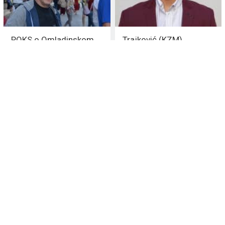
POKS o Omladinskom
Trajković (KZM)
centru: Politička
demantuje
instrumentalizacija
DEMOKRATE: Očigledno
GORUĆI problem u
je da smo dorasli za
Vranju
velike PROJEKTE
Gost nove epizode
DS: Mladi su
PODCASTA – Nenad
USLOVLJENI
Stojiljković
učlanjivanjem u
VLADAJUĆU stranku