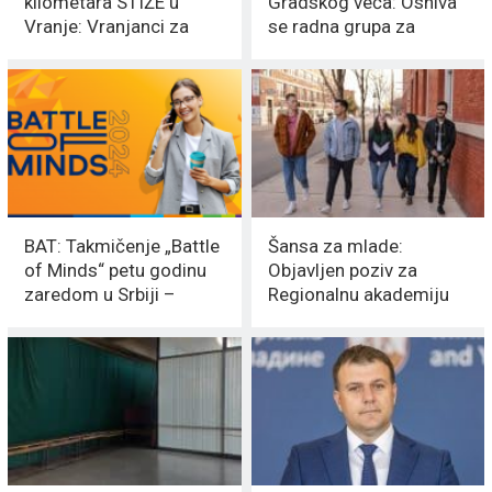
kilometara STIŽE u
Gradskog veća: Osniva
Vranje: Vranjanci za
se radna grupa za
„MALE HEROJE“ danas
uspostavljenje
ispred ROBNE KUĆE
Omladinskog CENTRA
BAT: Takmičenje „Battle
Šansa za mlade:
of Minds“ petu godinu
Objavljen poziv za
zaredom u Srbiji –
Regionalnu akademiju
NAGRADA 50.000,00
budućih lidera
FUNTI