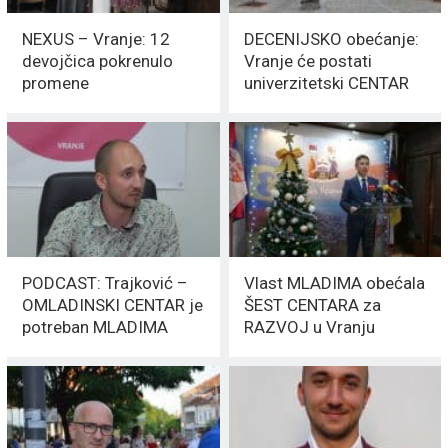
NEXUS – Vranje: 12
DECENIJSKO obećanje:
devojčica pokrenulo
Vranje će postati
promene
univerzitetski CENTAR
PODCAST: Trajković –
Vlast MLADIMA obećala
OMLADINSKI CENTAR je
ŠEST CENTARA za
potreban MLADIMA
RAZVOJ u Vranju