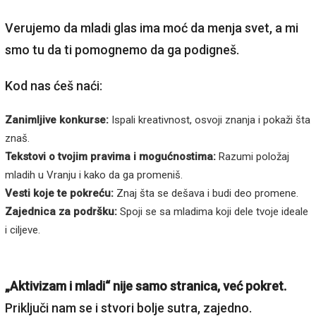
Verujemo da mladi glas ima moć da menja svet, a mi
smo tu da ti pomognemo da ga podigneš.
Kod nas ćeš naći:
Zanimljive konkurse:
Ispali kreativnost, osvoji znanja i pokaži šta
znaš.
Tekstovi o tvojim pravima i mogućnostima:
Razumi položaj
mladih u Vranju i kako da ga promeniš.
Vesti koje te pokreću:
Znaj šta se dešava i budi deo promene.
Zajednica za podršku:
Spoji se sa mladima koji dele tvoje ideale
i ciljeve.
„Aktivizam i mladi“ nije samo stranica, već pokret.
Priključi nam se i stvori bolje sutra, zajedno.