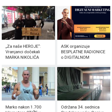
„Za naše HEROJE“:
ASK organizuje
Vranjanci dočekali
BESPLATNE RADIONICE
MARKA NIKOLIĆA
o DIGITALNOM
MARKETINGU u
Bujanovcu
Marko nakon 1.700
Održana 34. sednica