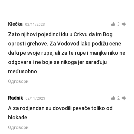
Klečka
3
02/11/2023
Zato njihovi pojedinci idu u Crkvu da im Bog
oprosti grehove. Za Vodovod lako podižu cene
da krpe svoje rupe, ali za te rupe i manjke niko ne
odgovara i ne boje se nikoga jer sarađuju
međusobno
Одговори
Radnik
2
02/11/2023
A za rodjendan su dovodili pevače toliko od
blokade
Одговори