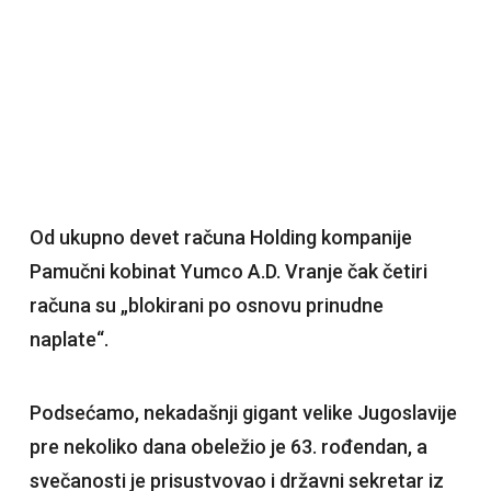
Od ukupno devet računa Holding kompanije
Pamučni kobinat Yumco A.D. Vranje čak četiri
računa su „blokirani po osnovu prinudne
naplate“.
Podsećamo, nekadašnji gigant velike Jugoslavije
pre nekoliko dana obeležio je 63. rođendan, a
svečanosti je prisustvovao i državni sekretar iz