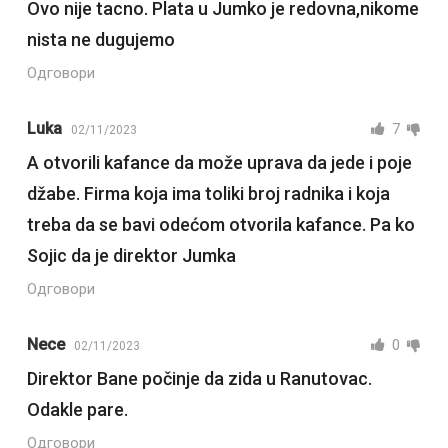
Ovo nije tacno. Plata u Jumko je redovna,nikome
nista ne dugujemo
Одговори
Luka
7
02/11/2023
A otvorili kafance da može uprava da jede i poje
džabe. Firma koja ima toliki broj radnika i koja
treba da se bavi odećom otvorila kafance. Pa ko
Sojic da je direktor Jumka
Одговори
Nece
0
02/11/2023
Direktor Bane počinje da zida u Ranutovac.
Odakle pare.
Одговори