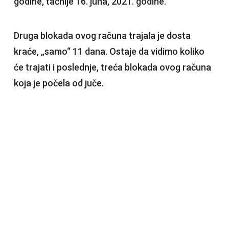
godine, tačnije 16. juna, 2021. godine.
Druga blokada ovog računa trajala je dosta
kraće, „samo“ 11 dana. Ostaje da vidimo koliko
će trajati i poslednje, treća blokada ovog računa
koja je počela od juče.