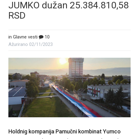
JUMKO dužan 25.384.810,58
RSD
in
Glavne vesti
10
Ažurirano
02/11/2023
Holdnig kompanija Pamučni kombinat Yumco