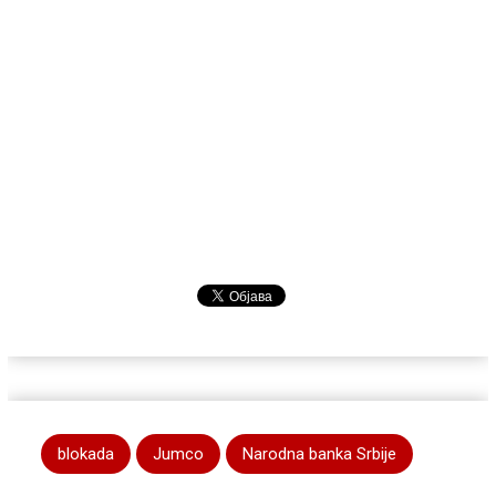
blokada
Jumco
Narodna banka Srbije