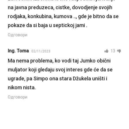
na javna preduzeca, cistke, dovodjenje svojih
rodjaka, konkubina, kumova .., gde je bitno da se
pokaze da si baja u septickoj jami .
Одговори
Ing. Toma
13
02/11/2023
Ma nema problema, ko vodi taj Jumko obični
muljator koji gledaju svoj interes gde će da se
ugrade, pa Simpo ona stara Džukela uništi i
nikom nista.
Одговори