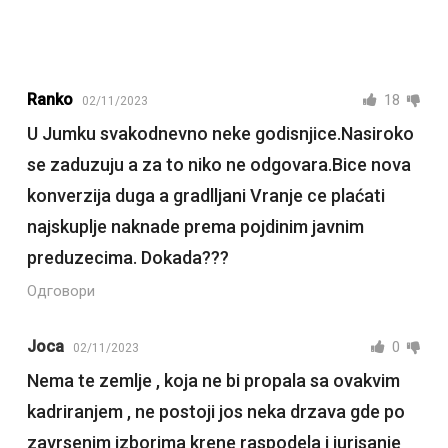
Ranko
18
02/11/2023
U Jumku svakodnevno neke godisnjice.Nasiroko
se zaduzuju a za to niko ne odgovara.Bice nova
konverzija duga a gradlljani Vranje ce plaćati
najskuplje naknade prema pojdinim javnim
preduzecima. Dokada???
Одговори
Joca
0
02/11/2023
Nema te zemlje , koja ne bi propala sa ovakvim
kadriranjem , ne postoji jos neka drzava gde po
zavrsenim izborima krene raspodela i jurisanje