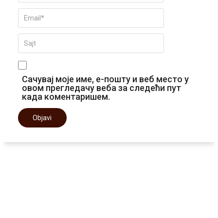
Сачувај моје име, е-пошту и веб место у
овом прегледачу веба за следећи пут
када коментаришем.