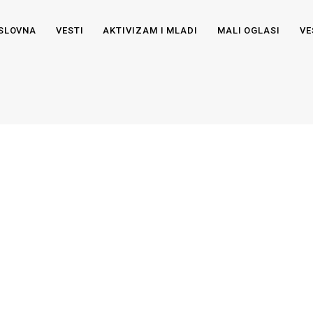
SLOVNA
VESTI
AKTIVIZAM I MLADI
MALI OGLASI
VE