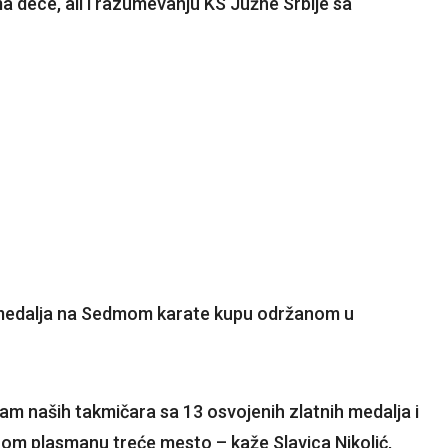
ma dece, ali i razumevanju KS Južne Srbije sa
ih medalja na Sedmom karate kupu održanom u
sam naših takmičara sa 13 osvojenih zlatnih medalja i
om plasmanu treće mesto – kaže Slavica Nikolić,