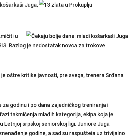
,
mičiti u
SIS. Razlog je nedostatak novca za trokove
e oštre kritike javnosti, pre svega, trenera Srđana
je za godinu i po dana zajedničkog treniranja i
fazi takmičenja mlađih kategorija, ekipa koja je
 u Letnjoj srpskoj seniorskoj ligi. Juniore Juga
znenađenje godine, a sad su raspušteia uz trivijalno