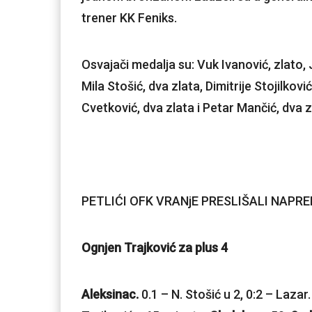
trener KK Feniks.
Osvajači medalja su: Vuk Ivanović, zlato, 
Mila Stošić, dva zlata, Dimitrije Stojilkov
Cvetković, dva zlata i Petar Mančić, dva z
PETLIĆI OFK VRANjE PRESLIŠALI NAPR
Ognjen Trajković za plus 4
Aleksinac.
0.1 – N. Stošić u 2, 0:2 – Lazar.