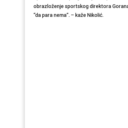
obrazloženje sportskog direktora Gorana
“da para nema”. – kaže Nikolić.