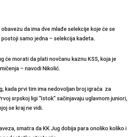
a obavezu da ima dve mlađe selekcije koje će se
 postoji samo jedna – selekcija kadeta.
g će morati da plati novčanu kaznu KSS, koja je
kmičenja – navodi Nikolić.
, kada prvi tim ima nedovoljan broj igrača za
voj srpskoj ligi “Istok” sačinjavaju uglavnom juniori,
joj se kraj ne vidi.
veza, smatra da KK Jug dobija para onoliko koliko i