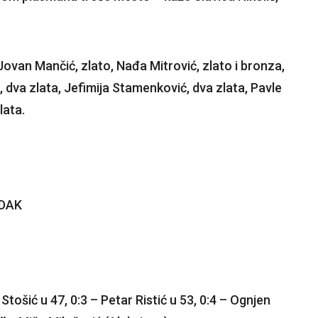
Jovan Mančić, zlato, Nađa Mitrović, zlato i bronza,
ić, dva zlata, Jefimija Stamenković, dva zlata, Pavle
lata.
EDAK
 Stošić u 47, 0:3 – Petar Ristić u 53, 0:4 – Ognjen