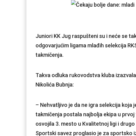
Juniori KK Jug raspušteni su i neće se tak
odgovarjućim ligama mlađih selekcija RK
takmičenja.
Takva odluka rukovodstva kluba izazvala j
Nikolića Bubnja:
– Nehvatljivo je da ne igra selekcija koja 
takmičenja postala najbolja ekipa u prvoj 
osvojila 3. mesto u Kvalitetnoj ligi i drugo
Sportski savez proglasio je za sportsko i