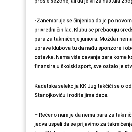
prošle sezone, ali da je kriza nastala zbo
-Zanemaruje se činjenica da je po novom 
privredni činilac. Klubu se prebacuju sr
para za takmičenje juniora. Možda i nema 
uprave klubova tu da nađu sponzore i o
ostavke. Nema više davanja para kome ko
finansiraju školski sport, sve ostalo je
Kadetska selekcija KK Jug takčiči se o od
Stanojkoviću i roditeljima dece.
– Rečeno nam je da nema para za takmiče
jedva uspeli da se prijavimo za takmičenje.