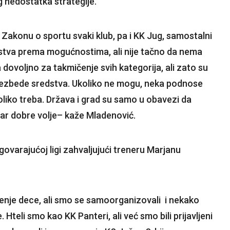
g nedostatka strategije.
Zakonu o sportu svaki klub, pa i KK Jug, samostalni
edstva prema mogućnostima, ali nije tačno da nema
dovoljno za takmičenje svih kategorija, ali zato su
bezbede sredstva. Ukoliko ne mogu, neka podnose
liko treba. Država i grad su samo u obavezi da
 stvar dobre volje– kaže Mladenović.
govarajućoj ligi zahvaljujući treneru Marjanu
nje dece, ali smo se samoorganizovali i nekako
 Hteli smo kao KK Panteri, ali već smo bili prijavljeni