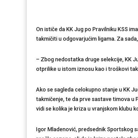
On ističe da KK Jug po Pravilniku KSS im
takmičiti u odgovarjućim ligama. Za sada,
– Zbog nedostatka druge selekcije, KK Ju
otprilike u istom iznosu kao i troškovi ta
Ako se sagleda celokupno stanje u KK Jug
takmičenje, te da prve sastave timova u Pr
vidi se kolika je kriza u vranjskom klubu ko
Igor Mladenović, predsednik Sportskog sa