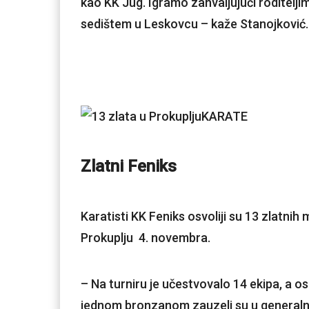
kao KK Jug. Igramo zahvaljujući roditelji
sedištem u Leskovcu – kaže Stanojković.
KARATE
Zlatni Feniks
Karatisti KK Feniks osvoliji su 13 zlatn
Prokuplju 4. novembra.
– Na turniru je učestvovalo 14 ekipa, a o
jednom bronzanom zauzeli su u generaln