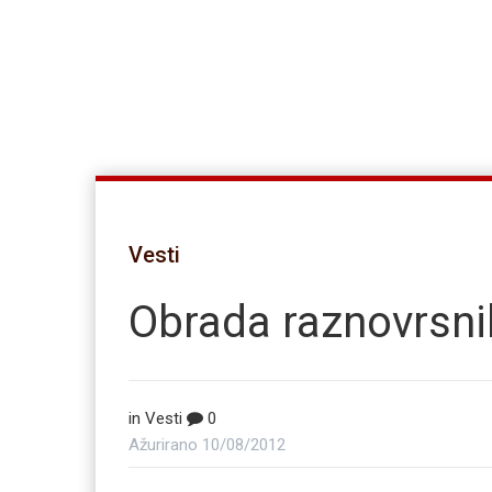
Vesti
Obrada raznovrsni
in
Vesti
0
Ažurirano
10/08/2012